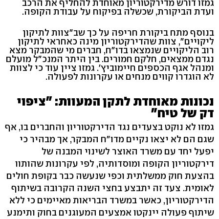
גמזו דורש מדירקטוריון מאוחדת להחליף את הרכב
ועדת הביקורת, שכשלה בפיקוח על עבודת הקופה.
בנוסף מתח ביקורת חריפה על כך שב"צוות לתיקון
ליקויים", צוות שהדירקטוריון מינה כאחראי לתיקון
רוב הליקויים שנמצאו בדו"ח, חברים מי שהמבקר מצא
נגדם ממצאים, חלקם חמורים. בין היתר המנכ"ל מועלם
ומנהל אגף הכספים חיימוביץ'. גמזו ציין עוד כי לצוות
לא הוגדרו קווים מנחים או עקרונות לפעולה.
נכונות מאוחדת לתקן המעוות: "ציפוי
דק של טיח"
גמזו לא נוקט בצעדים נגד הדירקטוריון והחברים בו, אף
שגם הם לא יצאו נקיים מדו"ח המבקר, אך מבהיר כי
יפעל יחד עם משרד האוצר לשינוי המבנה של
דירקטוריון הקופה ומוסדותיה, לפי עקרונות שהותוו
בהצעת חוק ממשלתית וכפי שנעשה כבר בקופת חולים
לאומית. צעד זה יתבצע בחצי השנה הקרובה בשיתוף
הדירקטוריון, כאשר במשרד הבריאות מאיימים כי ללא
שיתוף פעולה יינקטו אמצעים המעוגנים בחוק ותימנע