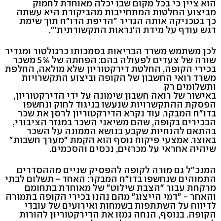
הוא ציין כי בכל מקום שבו יכלה מאוחדת לחמוק
מביצוע החלטות המתחייבות מהביקורת היא עשתה
כך בטכניקה אותה הגדיר "הדיפת הדו"ח תוך שימת
דגש עודף על מידת ה'נראות התקשורתית'".
לכן משתמש משרד הבריאות בסמכותו כרגולטור ומגדיר
שורה של צעדים לפעולה בהם: הפחתה של 5% משכר
בכירי הקופה, החלטת דירקטוריון שלא מולאה, החלפת
משרד רואי החשבון של הקופה וביצוע התקשרויות
ותשלומים רק
באישור של רואה חשבון שימונה על ידי הדירקטוריון,
הפסקת ההתקשרויות שנעשו בניגוד לחוק ונחשפו
בדו"ח המבקר. עוד נקרא הדירקטוריון לרסן את שכר
הבכירים בקופה, שהם משיאני השכר במגזר הציבורי,
בהתאם להנחיות שקבע בנושא הממונה על השכר
באוצר. אמצעי פיקוח נוסף הוא הקמת "מערך חשבות"
שיהיה אחראי על מכרזים, נכסים והסכמים.
המנכ"ל גם מורה לקופה להפסיק שניים מההסדרים
התמוהים שנחשפו בדו"ח המבקר: האחד - תשלום לבתי
מרקחת עבור "הצבת שילוט" של מאוחדת בתחומם
והאחר - "דמי הייצוג" מהם נהנו בכירי הקופה בתמורה
לדיווח על השתתפות בשמחות ואירועים של עובדי
הקופה. בנוסף, הנחה גמזו את הדירקטוריון להורות