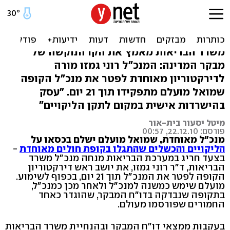
מנכ"ל מש' הבריאות הורה:
יפוטר מנכ"ל מאוחדת
משרד הבריאות מאמץ את הקו הנוקשה של
מבקר המדינה: המנכ"ל רוני גמזו מורה
לדירקטוריון מאוחדת לפטר את מנכ"ל הקופה
שמואל מועלם מתפקידו תוך 21 יום. "עסק
בהישרדות אישית במקום לתקן הליקויים"
מיטל יסעור בית-אור
פורסם: 22.12.10, 00:57
מנכ"ל מאוחדת, שמואל מועלם ישלם בכסאו על
הליקויים והכשלים שהתגלו בקופת חולים מאוחדת
-
בצעד חריג במערכת הבריאות מנחה מנכ"ל משרד
הבריאות, ד"ר רוני גמזו, את יושב ראש דירקטוריון
הקופה לפטר את המנכ"ל תוך 21 יום, בכפוף לשימוע.
מועלם שימש כמשנה למנכ"ל ולאחר מכן כמנכ"ל,
בתקופה שנבדקה בדו"ח המבקר, שהוגדר כאחד
החמורים שפורסמו מעולם.
בעקבות ממצאי דו"ח המבקר ובהנחיית משרד הבריאות