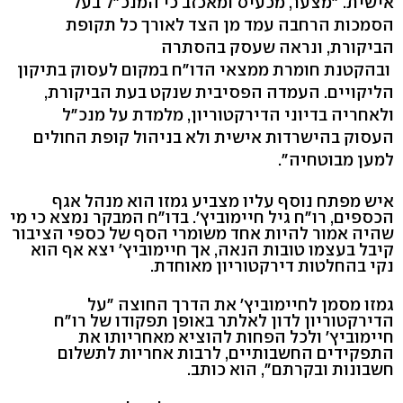
אישית. "מצער, מכעיס ומאכזב כי המנכ"ל בעל
הסמכות הרחבה עמד מן הצד לאורך כל תקופת
הביקורת, ונראה שעסק בהסתרה
ובהקטנת חומרת ממצאי הדו"ח במקום לעסוק בתיקון
הליקויים. העמדה הפסיבית שנקט בעת הביקורת,
ולאחריה בדיוני הדירקטוריון, מלמדת על מנכ"ל
העסוק בהישרדות אישית ולא בניהול קופת החולים
למען מבוטחיה".
איש מפתח נוסף עליו מצביע גמזו הוא מנהל אגף
הכספים, רו"ח גיל חיימוביץ'. בדו"ח המבקר נמצא כי מי
שהיה אמור להיות אחד משומרי הסף של כספי הציבור
קיבל בעצמו טובות הנאה, אך חיימוביץ' יצא אף הוא
נקי בהחלטות דירקטוריון מאוחדת.
גמזו מסמן לחיימוביץ' את הדרך החוצה "על
הדירקטוריון לדון לאלתר באופן תפקודו של רו"ח
חיימוביץ' ולכל הפחות להוציא מאחריותו את
התפקידים החשבותיים, לרבות אחריות לתשלום
חשבונות ובקרתם", הוא כותב.