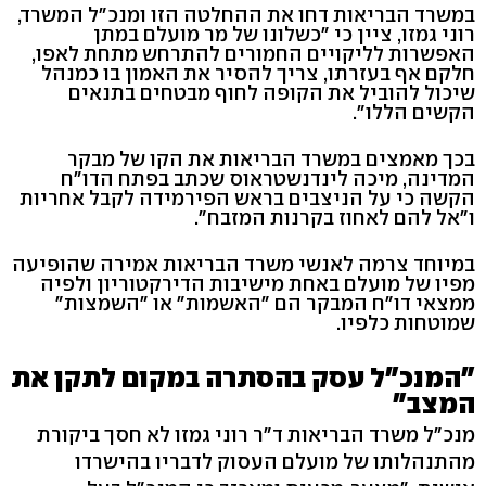
במשרד הבריאות דחו את ההחלטה הזו ומנכ"ל המשרד,
רוני גמזו, ציין כי "כשלונו של מר מועלם במתן
האפשרות לליקויים החמורים להתרחש מתחת לאפו,
חלקם אף בעזרתו, צריך להסיר את האמון בו כמנהל
שיכול להוביל את הקופה לחוף מבטחים בתנאים
הקשים הללו".
בכך מאמצים במשרד הבריאות את הקו של מבקר
המדינה, מיכה לינדנשטראוס שכתב בפתח הדו"ח
הקשה כי על הניצבים בראש הפירמידה לקבל אחריות
ו"אל להם לאחוז בקרנות המזבח".
במיוחד צרמה לאנשי משרד הבריאות אמירה שהופיעה
מפיו של מועלם באחת מישיבות הדירקטוריון ולפיה
ממצאי דו"ח המבקר הם "האשמות" או "השמצות"
שמוטחות כלפיו.
"המנכ"ל עסק בהסתרה במקום לתקן את
המצב"
מנכ"ל משרד הבריאות ד"ר רוני גמזו לא חסך ביקורת
מהתנהלותו של מועלם העסוק לדבריו בהישרדו