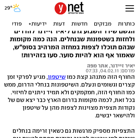
זִרְמו איתנו: אל נחלי הדרום
בעקבות השטפונות
הגשם שירד השבוע גרם ליאיר זיידנר להדרים
ולחזות בשטפונות שבנחלים. הנה כמה מקומות
שבהם תוכלו לצפות במחזה המרהיב בסופ"ש,
שאמור אף הוא להיות סוער. סעו בזהירות!
יאיר זיידנר, אתר מפה
פורסם: 04.02.11, 07:33
החורף הזה מתנהג קצת כמו
שיטפון
, מגיע לפרקי זמן
קצרים וגשומים ונעלם. השיטפונות בנחלי הדרום, ממש
כמו החורף הזה, חמקמקים ולא תמיד ניתנים לחיזוי.
בכל זאת, לכמה מקומות בדרום הארץ כבר יצא שם של
נקודות תצפית מצוינות לצפות מהן על שיטפון
ולהישאר יבשים.
התצפיות מספיק מרגשות גם כשאין זרימה בנחלים