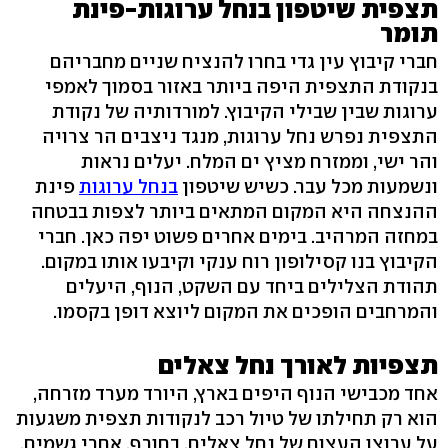
תצפית שיטפון בנחל ערוגות-פינת
תומר
חברי קיבוץ עין גדי בחרו להנציח שניים מחבריהם
בנקודת התצפית היפה ביותר באזור בסמוך לאמפי
ערוגות שבין שבילי הקיבוץ. למורדותיה של נקודת
התצפית נפרש נחל ערוגות, מנגד ניצבים הר צרויה
והר ישי, וממזרח מציץ ים המלח. יעלים נראות
ונשמעות מכל עבר. כשיש שיטפון
בנחל ערוגות
פינת
ההנצחה היא המקום המתאים ביותר לצפות בבטחה
במחזה המרהיב. בימים אחרים פשוט יפה כאן. חברי
הקיבוץ בנו קסילופון רוח ענקי וקיבעו אותו במקום.
תהודת הצלילים ביחד עם השקט, הנוף, היעלים
והמרחבים הופכים את המקום ליוצא דופן בקסמו.
תצפיות לאורך נחל צאלים
אחד מכבישי הנוף היפים בארץ, היורד מערד מזרחה,
הוא רק תחילתו של טיול רכב לנקודות תצפית משגעות
על ערוצו העצום של נחל צאלים. בחורף, אחרי גשמים,