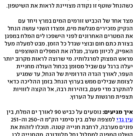
כשהנחל שוטף זו נקודה מצויינת לראות את השיטפון.
מצד אחד של הכביש זורמים המים במרץ ויחד עם
הנקיק מזכירים מגלשת מים, ומצדו השני עושה הנחל
את המטרים האחרונים לפני הישפכו לים המלח במפגן
בצורת כתם חום ובוצי שגדל כל הזמן. מבט למעלה מעל
האפיק, לכיוון מערב, מגלה את המפלים השוצפים
מראש המצוק למרגלותיו. מי שרוצה לראות מקרוב יותר
יעלה ברגל עם שביל מסומן בכחול העולה מחניית
העפר, לאורך הגדה הדרומית של הנחל, עד שמגיע
לצומת שבילים ממש בערוץ הנחל. בזמן ההליכה כדאי
להתקרב מדי פעם, בזהירות רבה, אל הקצה לזוויות
תצפית מרגשות על הערוץ.
איך מגיעים:
נוסעים על כביש 90 לאורך ים המלח, בין
עין גדי
למצפה שלם. בין סימני הק"מ ה-250 וה-251
פונים מערבה, לרחבת חנייה קטנה. תוכלו לזהות את
השלט המפנה למסלול נחל סלוודורה. מהחנייה לכו