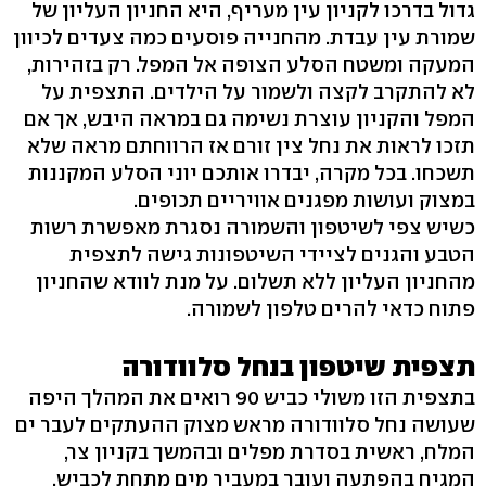
גדול בדרכו לקניון עין מעריף, היא החניון העליון של
שמורת עין עבדת. מהחנייה פוסעים כמה צעדים לכיוון
המעקה ומשטח הסלע הצופה אל המפל. רק בזהירות,
לא להתקרב לקצה ולשמור על הילדים. התצפית על
המפל והקניון עוצרת נשימה גם במראה היבש, אך אם
תזכו לראות את נחל צין זורם אז הרווחתם מראה שלא
תשכחו. בכל מקרה, יבדרו אותכם יוני הסלע המקננות
במצוק ועושות מפגנים אוויריים תכופים.
כשיש צפי לשיטפון והשמורה נסגרת מאפשרת רשות
הטבע והגנים לציידי השיטפונות גישה לתצפית
מהחניון העליון ללא תשלום. על מנת לוודא שהחניון
פתוח כדאי להרים טלפון לשמורה.
תצפית שיטפון בנחל סלוודורה
בתצפית הזו משולי כביש 90 רואים את המהלך היפה
שעושה נחל סלוודורה מראש מצוק ההעתקים לעבר ים
המלח, ראשית בסדרת מפלים ובהמשך בקניון צר,
המגיח בהפתעה ועובר במעביר מים מתחת לכביש.