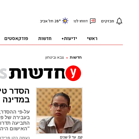
חדשות
צבא וביטחון
הסדר טיע
במדינה
על-פי ההסדר,
בעבירה של פג
"האישום היה 
קם. עד 9 שנים
נעמה כהן פרידמ