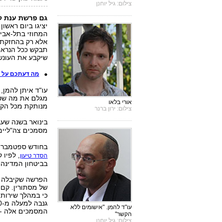
צילום: גיל יוחנן
גם פרשת ענת ק
יציגו ביום ראשו
המחוזי בתל-אביב
אלא רק בהחזקת 
שיקבע את העונש
מה דעתכם על ע
מגלם את מה שטע
אורי בלאו
מנותקת מכל הקש
צילום: ירון ברנר
בינואר בשנה שע
מסמכים צה"ליים 
בחודש ספטמבר ה
, לפיו 
הסדר טיעון
בביטחון המדינה,
הפרשה שקיבלה א
של מסתורין. קם,
כי במהלך שירותה
עו"ד להמן. "אישומים ללא
המסמכים אלה - כ
הקשר"
צילום: גיל יוחנן