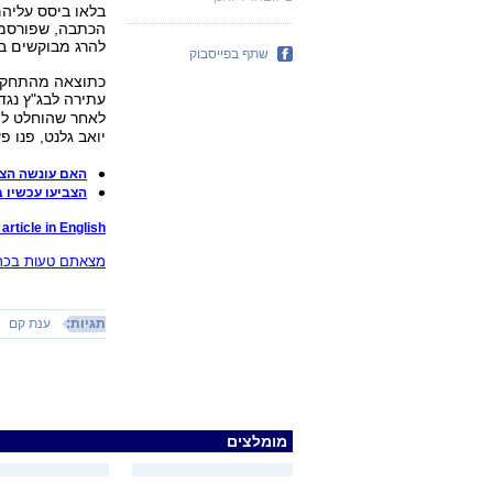
בלאו ביסס עליה
הכתבה, שפורסמה 
להרג מבוקשים בג
שתף בפייסבוק
כתוצאה מהתחקיר 
עתירה לבג"ץ נגד
לאחר שהוחלט למ
יואב גלנט, פנו 
האם עונשה הצפ
הצביעו עכשיו 
article in English
מצאתם טעות בכתב
תגיות:
ענת קם
מומלצים