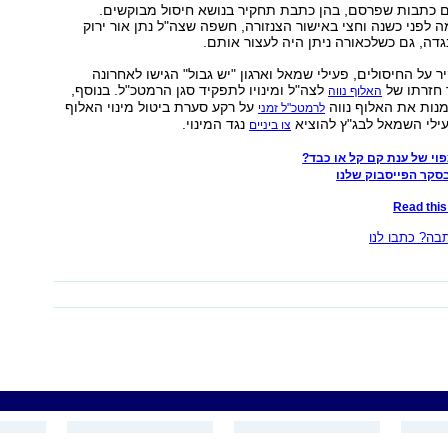
ם כתבות שפרסם, בהן כתבת תחקיר בנושא חיסול מבוקשים.
לפני כשנה וחצי באישור הצנזורה, חשפה שצה"ל נתן אור ירוק
דה, גם כשלכאורה ניתן היה לעצור אותם.
על החיסולים, פעילי שמאל וארגון "יש גבול" הגישו לאחרונה
 חזרתו של
לצה"ל ומינויו לתפקיד סגן הרמטכ"ל. בנוסף,
האלוף נווה
נות את האלוף נווה
על רקע סערת ביטול מינוי האלוף
לרמטכ"ל זמני
פעילי השמאל לבג"ץ להוציא
נגד המינוי.
צו ביניים
וי של ענת קם קל או כבד?
בסקר הפייסבוק שלנו
Read this 
ה? כתבו לנו