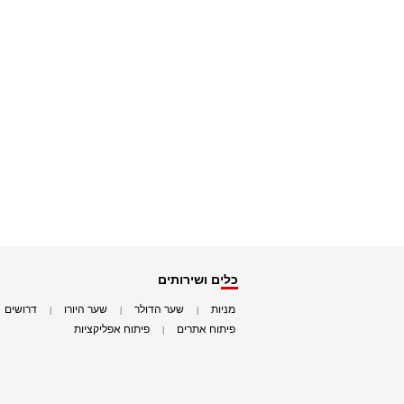
כלים ושירותים
מניות
שער הדולר
שער היורו
דרושים
|
|
|
|
פיתוח אתרים
פיתוח אפליקציות
|
|