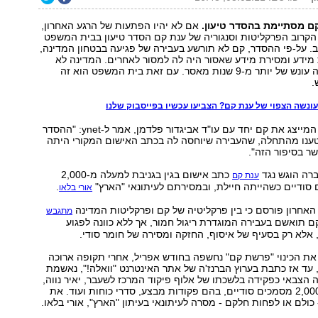
ם מסתיימת בהסדר טיעון.
אם לא יהיו הפתעות של הרגע האחרון,
ן הקרוב הפרקליטות וסנגוריה של ענת קם הסדר טיעון בבית המשפט
. על-פי ההסדר, קם לא תורשע בעבירה של פגיעה בבטחון המדינה,
מידע ומסירת מידע שאסור היה לה למסור לאחרים. המדינה לא
תבקש ככל הנראה עונש של יותר מ-9 שנות מאסר. עם זאת בית המשפט הוא זה
.
ונשה הצפוי של ענת קם? הצביעו עכשיו בפייסבוק שלנו
עו"ד איתן להמן, המייצג את קם יחד עם עו"ד אביגדור פלדמן, אמר ל-ynet: "ההסדר
נו מהתחלה, שהעבירה שיוחסה לה בכתב האישום המקורי היתה
ר בסיפור הזה".
ברה הוגש נגד
כתב אישום בגין בגניבת למעלה מ-2,000
ענת קם
סודיים כשהייתה חיילת, ובמסירתם לעיתונאי "הארץ"
.
אורי בלאו
אחרון פורסם כי בין פרקליטיה של קם ופרקליטות המדינה
מתגבש
קם תואשם בעבירה המוגדרת ריגול חמור, אך ללא כוונה לפגוע
 אלא רק בסעיף של איסוף, החזקה ומסירה של חומר סודי.
ת הכינוי "פרשת קם" נחשפה בחודש אפריל, אחרי תקופה ארוכה
 עד אז כתבת בערוץ הברנז'ה של אתר האינטרנט "וואלה!", נאשמת
 הצבאי כפקידה בלשכתו של אלוף פיקוד המרכז לשעבר, יאיר נווה,
גנבה למעלה מ-2,000 מסמכים סודיים, בהם פקודות מבצע, סדרי כוחות ועוד. את
ולם או לפחות חלקם - מסרה לעיתונאי בעיתון "הארץ", אורי בלאו.