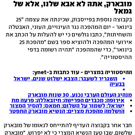
מובארק, אתה לא אבא שלנו, אלא של
גמאל
בקבוצה נוספת בפייסבוק, שכינתה את עצמה "25
בינואר - יום המהפכה נגד העינויים, העוני, האבטלה
והשחיתות", כתבו גולשים כי יש להעלות על הכתב את
אירועי המהפכה ולהוציא ספר בשם "מהפכת 25
בינואר", כדי שהמהפכה "תהיה רשומה בדפי
ההיסטוריה".
ההיסטוריה במצרים - עוד כתבות ב-ynet:
השגריר לשעבר: הצבא ישלוט שנים, ישראל
בבעיה
מנהיג העולם הערבי נכנע. 30 שנות מובארק
אירופה: מכבדים הפרישה; חיזבאללה: פרעה מת
ישראל: לשמור על השלום: חמאס: להסיר המצור
הושלמה מהפכת מצרים: הנשיא מובארק התפטר
חבר אחר בקבוצה העדיף להתייחס לנאומו של מובארק
שלשום, שבו טען הנשיא המצרי כי לא יפרוש. "מובארק