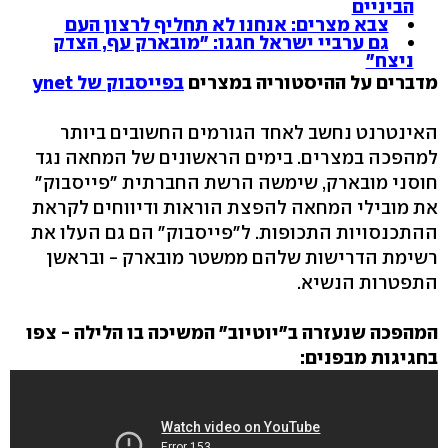
הביניים
צבא מצרים: אנחנו לא תחליף לרצון העם
גם ערביי ישראל חגגו: "מובארק עף, הצדק
ניצח"
מדברים על ההיסטוריה במצרים
בפייסבוק של ynet
האינטרנט נחשב לאחד הגורמים החשובים ביותר
למהפכה במצרים. בימים הראשונים של המחאה נגד
חוסני מובארק, שימשה הרשת החברתית "פייסבוק"
את מובילי המחאה להפצת הוראות ודיווחים לקראת
ההתכנסויות התכופות. ל"פייסבוק" הם גם העלו את
רשימת הדרישות שלהם ממשטר מובארק - ובראשן
התפטרות הנשיא.
המהפכה שנעזרה ב"יוטיוב" המשיכה בו הלילה - צפו
בחגיגות מבפנים: