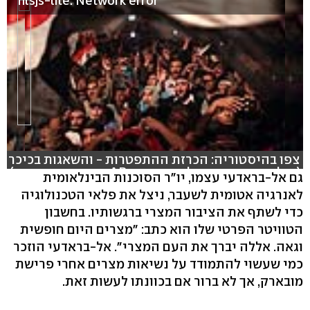
hlsjs-lite: Network error
צפו בהיסטוריה: הכרזת ההתפטרות - והשאגות בכיכר
(צילום: רויטרס,סטילס: רויטרס, AP עריכה: רונה פפר)
גם אל-בראדעי עצמו, יו"ר הסוכנות הבינלאומית
לאנרגיה אטומית לשעבר, ניצל את פלאי הטכנולוגיה
כדי לשתף את הציבור המצרי ברגשותיו. בחשבון
הטוויטר הפרטי שלו הוא כתב: "מצרים היום חופשית
וגאה. אללה יברך את העם המצרי". אל-בראדעי הוזכר
כמי שעשוי להתמודד על נשיאות מצרים אחרי פרישת
מובארק, אך לא ברור אם בכוונתו לעשות זאת.