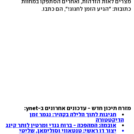
מצרים לאות הזדהות, ואחרים הסתפקו במחוות
כתובות: "הגיע הזמן לחגוג!", הם כתבו.
מזרח תיכון חדש - עדכונים אחרונים ב-ynet:
חגיגות לתוך הלילה בקהיר: נגמר זמן
הדיקטטורה
אובמה: המהפכה - ברוח גנדי ומרטין לותר קינג
יצור דו ראשי: טנטאווי וסולימאן, שליטי