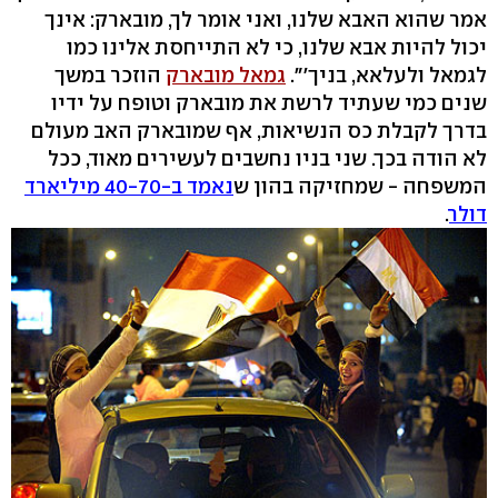
אמר שהוא האבא שלנו, ואני אומר לך, מובארק: אינך
יכול להיות אבא שלנו, כי לא התייחסת אלינו כמו
לגמאל ולעלאא, בניך'".
גמאל מובארק
הוזכר במשך
שנים כמי שעתיד לרשת את מובארק וטופח על ידיו
בדרך לקבלת כס הנשיאות, אף שמובארק האב מעולם
לא הודה בכך. שני בניו נחשבים לעשירים מאוד, ככל
המשפחה - שמחזיקה בהון ש
נאמד ב-40-70 מיליארד
דולר
.