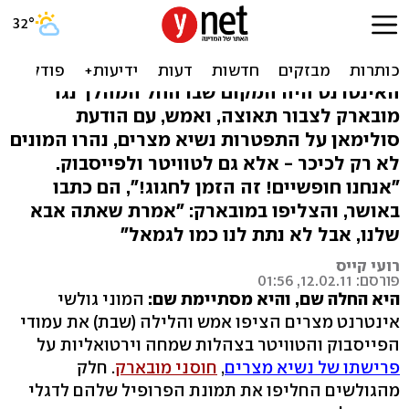
שמחה וציוצים גם ברשת:
"מברוכּ, הפושע עזב"
האינטרנט היה המקום שבו החל המהלך נגד
מובארק לצבור תאוצה, ואמש, עם הודעת
סולימאן על התפטרות נשיא מצרים, נהרו המונים
לא רק לכיכר - אלא גם לטוויטר ולפייסבוק.
"אנחנו חופשיים! זה הזמן לחגוג!", הם כתבו
באושר, והצליפו במובארק: "אמרת שאתה אבא
שלנו, אבל לא נתת לנו כמו לגמאל"
רועי קייס
פורסם: 12.02.11, 01:56
היא החלה שם, והיא מסתיימת שם:
המוני גולשי
אינטרנט מצרים הציפו אמש והלילה (שבת) את עמודי
הפייסבוק והטוויטר בצהלות שמחה וירטואליות על
פרישתו של נשיא מצרים
,
חוסני מובארק
. חלק
מהגולשים החליפו את תמונת הפרופיל שלהם לדגלי