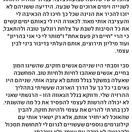
לשנייה וימים ארוכים של שבעה. הידיעה ששניהם לא
יזכו להכיר את הנינה שכל כך חיכו לה הכאיבה לי
והעציבה אותי מאוד. לכאורה היו לי באותם ימים קשים
את כל הסיבות לשבת על צלחת רוגלעך טובה ולהתאבל,
כי הרי "חיים רק פעם אחת" ו"מותר לי כי אני בהריון"
ועוד מיליון תירוצים, אותם העלתי בדיבור ביני לבין
עצמי.
סבי וסבתי היו שניהם אנשים חזקים, שהשיגו המון
בחיים, אנשים שאהבו לחיות ולחיות טוב. המחשבה
שאעלה במשקל בגלל מותם לא עזבה אותי. שניהם היו
גאים בי כל כך על הדרך הארוכה שעשיתי בתהליך
ההרזיה שלי. ודווקא בגלל הגאווה הזו - הרגשתי שאני
לא יכולה להרשות לעצמי להפסיד את כל מה שהשגתי.
לכן בחרתי להרים את עצמי ולהיות חזקה, להבין
שהאוכל לא יחזיר אותם, אלא רק ישאיר אותי עם
קילוגרמים נוספים שעשויים לגרום לי לתחושת תסכול
ולהרגשה לא טובה עם עצמי, ולא נשברתי.