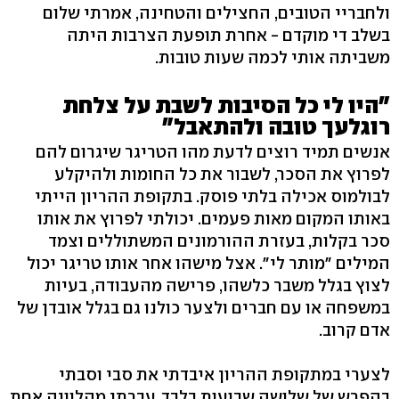
ולחבריי הטובים, החצילים והטחינה, אמרתי שלום
בשלב די מוקדם - אחרת תופעת הצרבות היתה
משביתה אותי לכמה שעות טובות.
"היו לי כל הסיבות לשבת על צלחת
רוגלעך טובה ולהתאבל"
אנשים תמיד רוצים לדעת מהו הטריגר שיגרום להם
לפרוץ את הסכר, לשבור את כל החומות ולהיקלע
לבולמוס אכילה בלתי פוסק. בתקופת ההריון הייתי
באותו המקום מאות פעמים. יכולתי לפרוץ את אותו
סכר בקלות, בעזרת ההורמונים המשתוללים וצמד
המילים "מותר לי". אצל מישהו אחר אותו טריגר יכול
לצוץ בגלל משבר כלשהו, פרישה מהעבודה, בעיות
במשפחה או עם חברים ולצער כולנו גם בגלל אובדן של
אדם קרוב.
לצערי במתקופת ההריון איבדתי את סבי וסבתי
בהפרש של שלושה שבועות בלבד. עברתי מהלוויה אחת