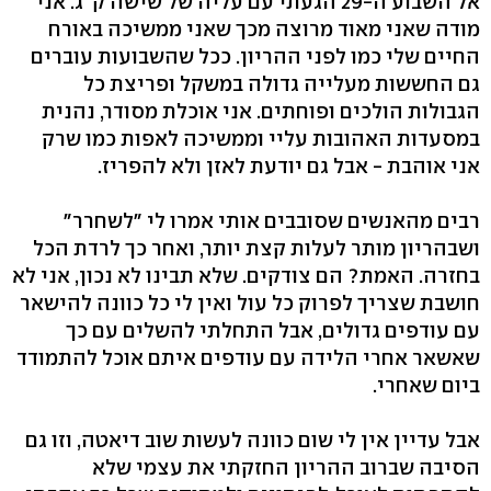
אל השבוע ה-29 הגעתי עם עליה של שישה ק"ג. אני
מודה שאני מאוד מרוצה מכך שאני ממשיכה באורח
החיים שלי כמו לפני ההריון. ככל שהשבועות עוברים
גם החששות מעלייה גדולה במשקל ופריצת כל
הגבולות הולכים ופוחתים. אני אוכלת מסודר, נהנית
במסעדות האהובות עליי וממשיכה לאפות כמו שרק
אני אוהבת - אבל גם יודעת לאזן ולא להפריז.
רבים מהאנשים שסובבים אותי אמרו לי "לשחרר"
ושבהריון מותר לעלות קצת יותר, ואחר כך לרדת הכל
בחזרה. האמת? הם צודקים. שלא תבינו לא נכון, אני לא
חושבת שצריך לפרוק כל עול ואין לי כל כוונה להישאר
עם עודפים גדולים, אבל התחלתי להשלים עם כך
שאשאר אחרי הלידה עם עודפים איתם אוכל להתמודד
ביום שאחרי.
אבל עדיין אין לי שום כוונה לעשות שוב דיאטה, וזו גם
הסיבה שברוב ההריון החזקתי את עצמי שלא