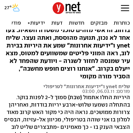
שליחנו לטריפולי: אמרו לי
"אם תצלם - תירצח"
ברחוב הראשי מזהים סוכני משטרה חשאית. צעד
אחד לא נכון, תנועה מהוססת, ואתה נעצר. שליח
ynet ו"ידיעות אחרונות" שמע את היריות בבירת
לוב, ראה המוני פליטים שמשוועים למטוס, מצא
עיר שמנסה לחזור לשגרה - ויודעת שהפחד לא
ייעלם בקרוב. "אנחנו רוצים חופש מחשבה",
הסביר מורה מקומי
שליח ynet ו"ידיעות אחרונות" לטריפולי
פורסם: 06.03.11, 03:00
היריות החלו אתמול (שבת) סמוך ל-2 לפנות בוקר.
בהתחלה נשמעו שלוש-ארבע יריות בודדות, ואחריהן
צרורות ממושכים. נראה היה כי מקור האש קרוב מאוד
למלון בו אני שוהה בטריפולי, מכיוון אל-עזיזה, הבסיס
הצבאי הענק בו - כך מאמינים -מתבצרים שליט לוב