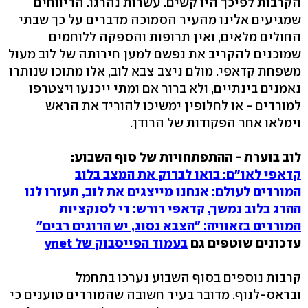
הקרבות לפיכך היו קשים. עשרות נהרגו. הדיווחים
שמגיעים אלינו מהעיר הסמוכה מדברים על כך שבתי
החולים מלאים, ואין תרופות והספקה ללוחמים
שמוכנים להקריב את נפשם למען חירותה של לוב מעול
משפחת קדאפי. מולם ניצב צבא לוב, אלו מתוכו שנותרו
נאמנים בינתיים, ולא ברור אם ומתי ייכנעו ויצטרפו
למורדים - או לחלופין ימשיכו להוריד את הראש
וימלאו אחר הפקודות של הרודן.
לוב בוערת - ההתפתחויות של סוף השבוע:
קדאפי לאו"ם: בואו לבדוק את המצב בלוב
המורדים לעולם: אנחנו מייצגים את לוב, תעזרו לנו
ההרג בלוב נמשך, קדאפי דורש: די לסנקציות
המורדים בזאוויה: "הצבא נסוג, יש הרוגים רבים"
עדכונים שוטפים גם
בעמוד הפייסבוק של ynet
קרבות נוספים בסוף השבוע נערכו בתחמל
ובראס-לנוף. מדובר בעיר חשובה שהמורדים טוענים כי