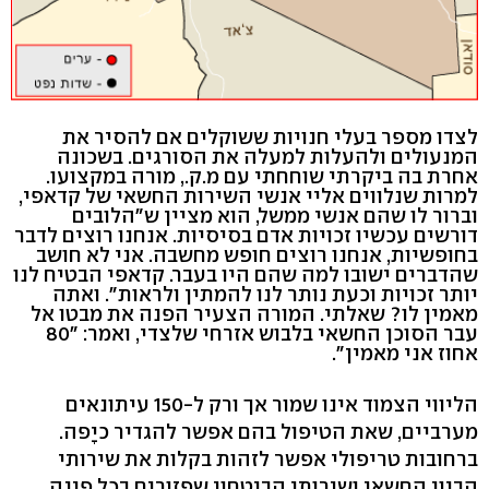
לצדו מספר בעלי חנויות ששוקלים אם להסיר את
המנעולים ולהעלות למעלה את הסורגים. בשכונה
אחרת בה ביקרתי שוחחתי עם מ.ק., מורה במקצועו.
למרות שנלווים אליי אנשי השירות החשאי של קדאפי,
וברור לו שהם אנשי ממשל, הוא מציין ש"הלובים
דורשים עכשיו זכויות אדם בסיסיות. אנחנו רוצים לדבר
בחופשיות, אנחנו רוצים חופש מחשבה. אני לא חושב
שהדברים ישובו למה שהם היו בעבר. קדאפי הבטיח לנו
יותר זכויות וכעת נותר לנו להמתין ולראות". ואתה
מאמין לו? שאלתי. המורה הצעיר הפנה את מבטו אל
עבר הסוכן החשאי בלבוש אזרחי שלצדי, ואמר: "80
אחוז אני מאמין".
הליווי הצמוד אינו שמור אך ורק ל-150 עיתונאים
מערביים, שאת הטיפול בהם אפשר להגדיר כיָפה.
ברחובות טריפולי אפשר לזהות בקלות את שירותי
הביון החשאי ושירותי הביטחון שפזורים בכל פינה