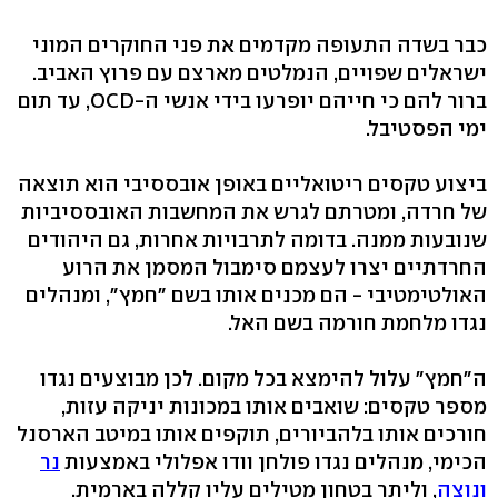
כבר בשדה התעופה מקדמים את פני החוקרים המוני
ישראלים שפויים, הנמלטים מארצם עם פרוץ האביב.
ברור להם כי חייהם יופרעו בידי אנשי ה-OCD, עד תום
ימי הפסטיבל.
ביצוע טקסים ריטואליים באופן אובססיבי הוא תוצאה
של חרדה, ומטרתם לגרש את המחשבות האובססיביות
שנובעות ממנה. בדומה לתרבויות אחרות, גם היהודים
החרדתיים יצרו לעצמם סימבול המסמן את הרוע
האולטימטיבי - הם מכנים אותו בשם "חמץ", ומנהלים
נגדו מלחמת חורמה בשם האל.
ה"חמץ" עלול להימצא בכל מקום. לכן מבוצעים נגדו
מספר טקסים: שואבים אותו במכונות יניקה עזות,
חורכים אותו בלהביורים, תוקפים אותו במיטב הארסנל
הכימי, מנהלים נגדו פולחן וודו אפלולי באמצעות
נר
ונוצה
, וליתר בטחון מטילים עליו קללה בארמית.