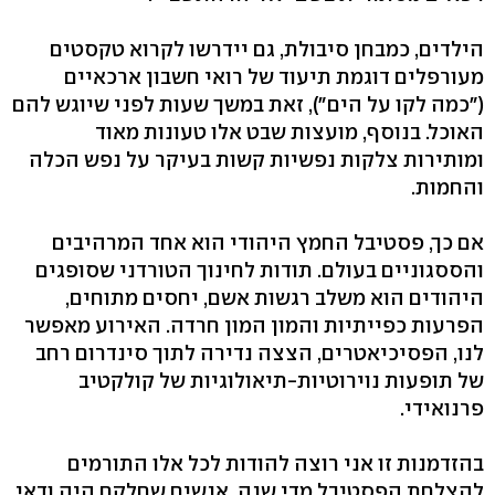
הילדים, כמבחן סיבולת, גם יידרשו לקרוא טקסטים
מעורפלים דוגמת תיעוד של רואי חשבון ארכאיים
("כמה לקו על הים"), זאת במשך שעות לפני שיוגש להם
האוכל. בנוסף, מועצות שבט אלו טעונות מאוד
ומותירות צלקות נפשיות קשות בעיקר על נפש הכלה
והחמות.
אם כך, פסטיבל החמץ היהודי הוא אחד המרהיבים
והססגוניים בעולם. תודות לחינוך הטורדני שסופגים
היהודים הוא משלב רגשות אשם, יחסים מתוחים,
הפרעות כפייתיות והמון המון חרדה. האירוע מאפשר
לנו, הפסיכיאטרים, הצצה נדירה לתוך סינדרום רחב
של תופעות נוירוטיות-תיאולוגיות של קולקטיב
פרנואידי.
בהזדמנות זו אני רוצה להודות לכל אלו התורמים
להצלחת הפסטיבל מדי שנה. אנשים שחלקם היה ודאי