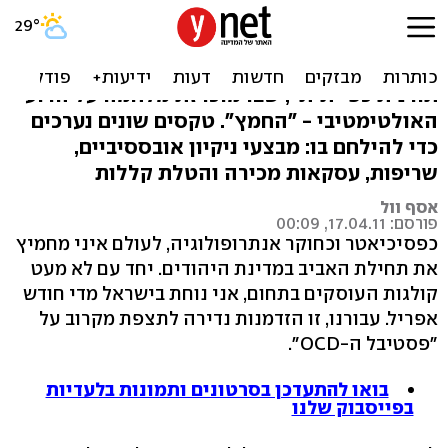
פסטיבל ה-OCD של פסח
באביב נפתח במדינת היהודים פסטיבל "התנהגות
תורנית כפייתית", שבו מוכרזת מלחמה על הרוע
האולטימטיבי - "החמץ". טקסים שונים נערכים
כדי להילחם בו: מבצעי ניקיון אובססיביים,
שריפות, עסקאות מכירה והטלת קללות
אסף וול
פורסם: 17.04.11, 00:09
כפסיכיאטר וכחוקר אנתרופולוגיה, לעולם איני מחמיץ
את תחילת האביב במדינת היהודים. יחד עם לא מעט
קולגות העוסקים בתחום, אני נוחת בישראל מדי חודש
אפריל. עבורנו, זו הזדמנות נדירה לתצפת מקרוב על
"פסטיבל ה-OCD".
בואו להתעדכן בסרטונים ותמונות בלעדיות
בפייסבוק שלנו