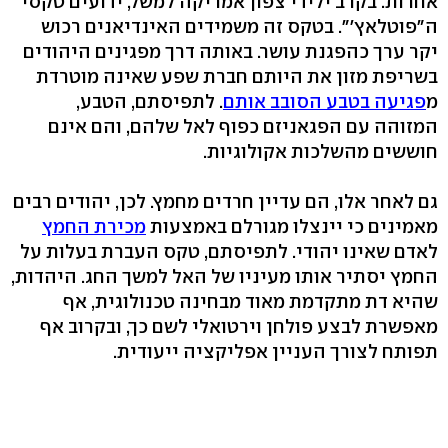
אחרות. בקרב ילידי צפון אמריקה למשל, ידועים טקסי
ה"פוטלאץ'". בטקס זה משמידים האינדיאנים רכוש
יקר ערך כהפגנת עושר. באותה דרך מפגינים היהודים
בשריפת מזון את היותם חברת שפע שאינה מוטרדת
מ
פגיעה בטבע הסובב אותם
. לתפיסתם, הטבע,
המזוהה עם הפגאניזם כפוף לאל שלהם, והם אינם
חוששים מהשלכות אקולוגיות.
גם לאחר אלו, הם עדיין חרדים מחמץ. לכן, יהודים רבים
מאמינים כי יינצלו מגורלם באמצעות
מכירת החמץ
לאדם שאינו יהודי. לתפיסתם, טקס העברת בעלות על
החמץ יסתיר אותו מעיניו של האל למשך החג. היהדות,
שהיא דת מתקדמת מאוד מבחינה טכנולוגית, אף
מאפשרת לבצע פולחן וירטואלי לשם כך, ובקרוב אף
תפותח לצורך העניין אפליקציה ייעודית.