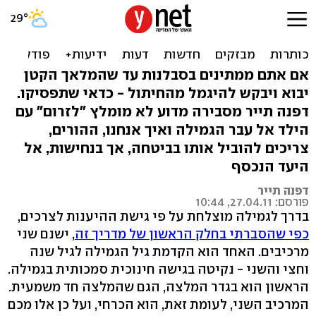
פשוט אומרים די: יוצאים
לדרך הגמילה מחיתולים
אם אתם ממתינים בסבלנות עד שהמלאך הקטן
יבוא ויבקש להיגמל מהחיתול - כדאי שתפסיקו.
דפנה תייר מסבירה מדוע לא מומלץ "לזרום" עם
הילד אל עבר הגמילה ואיך אנחנו, ההורים,
צריכים להוביל אותו בביטחה, אך בנחישות, אל
היעד הנכסף
דפנה תייר
פורסם: 27.04.11, 10:44
בדרך לגמילה מוצלחת על פי גישת ההיענות לצרכים,
כפי שהסברתי בחלק הראשון של מדריך זה
, ישנם שני
מרכיבים. האחד הוא הקדמת גיל הגמילה לגיל שנה
וחצי והשני - נקיטה בגישה חינוכית סמכותית בגמילה.
הראשון הוא בגדר המלצה, הגם שהמלצה חד משמעית.
המרכיב השני, לעומת זאת, הוא הכרחי, ועל כן אלו מכם