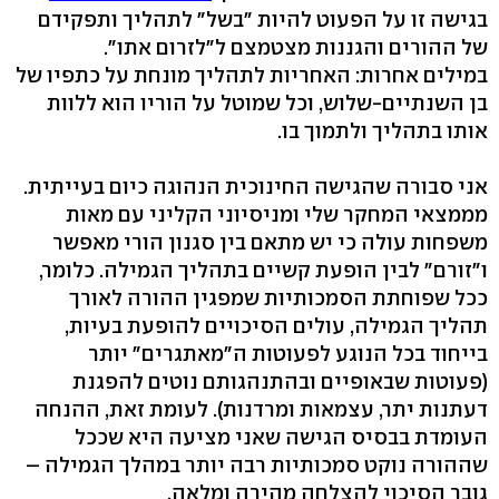
בגישה זו על הפעוט להיות "בשל" לתהליך ותפקידם
של ההורים והגננות מצטמצם ל"לזרום אתו".
במילים אחרות: האחריות לתהליך מונחת על כתפיו של
בן השנתיים-שלוש, וכל שמוטל על הוריו הוא ללוות
אותו בתהליך ולתמוך בו.
אני סבורה שהגישה החינוכית הנהוגה כיום בעייתית.
מממצאי המחקר שלי ומניסיוני הקליני עם מאות
משפחות עולה כי יש מתאם בין סגנון הורי מאפשר
ו"זורם" לבין הופעת קשיים בתהליך הגמילה. כלומר,
ככל שפוחתת הסמכותיות שמפגין ההורה לאורך
תהליך הגמילה, עולים הסיכויים להופעת בעיות,
בייחוד בכל הנוגע לפעוטות ה"מאתגרים" יותר
(פעוטות שבאופיים ובהתנהגותם נוטים להפגנת
דעתנות יתר, עצמאות ומרדנות). לעומת זאת, ההנחה
העומדת בבסיס הגישה שאני מציעה היא שככל
שההורה נוקט סמכותיות רבה יותר במהלך הגמילה –
גובר הסיכוי להצלחה מהירה ומלאה.