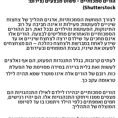
הורים סמכותיים - פשוט מבצעים (צילום:
Shutterstock)
לצורך המחשת הסמכותיות, אדגים תהליך של צחצוח
שיניים לפעוטות: פעילות זו אינה חביבה על רוב
התינוקות, הפעוטות והילדים. ובכל זאת, רוב ההורים
הסמכותיים והאחראים מחליטים לבצעה. הורים אלו
אינם מחכים עד שילדם ירצה לצחצח שיניים או עד
שידע לאחוז במברשת ולצחצח כהלכה – הם מצחצחים
לפעוט את שיניו, בעצת המומחים ובעידודם.
לעתים קרובות, בגלל התנגדות הפעוט, הם אף נאלצים
לעשות זאת בלית ברירה במידה מסוימת של הפעלת
כוח. רובם של הורים אלה אינו מוטרד שמא תהיה לילד
טראומה עקב כך.
הורים סמכותיים יבהירו לילדם לאילו התנהגויות הם
מצפים ממנו ויחזקו התנהגויות אלו. הם יהיו רגישים,
חמים ואמפתים כלפי הילד ויתמכו בו עד לסיומו
המוצלח של התהליך.