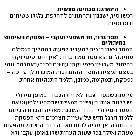
התארגנו מבחינה מעשית
רכשו סיר, ישבנון ותחתונים להחלפה. גלגלו שטיחים
וכסו ספות.
מסר ברור, חד משמעי ועקבי – הפסקת השימוש
בחיתולים
המסר שאנו רוצים להעביר לפעוט בתהליך הגמילה
מחיתולים הוא מסר מאוד ברור: "אין יותר פיפי וקקי
בחיתול. מעכשיו פיפי וקקי עושים בסיר/באסלה". זוהי
בעצם תמצית המסר: ההתנהגות המוכרת לך עד כה –
נפסקת, ובמקומה, כמובן, תלמד התנהגות אחרת.
על מנת שמסר יעבור לא די להעבירו באופן מילולי –
יש ללוות אותו בעשייה ממשית שתמחיש לפעוט את
המסר המילולי. הדרך המובנת מאליה והברורה ביותר
ללמוד הרגל חדש של עשיית הצרכים היא הפסקת
ההחתלה. אך עליה להתבטא בהורדת החיתול מהפעוט
מעתה ואילך בכל שעות הערות שלו באופן עקבי ולא