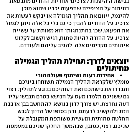
בגישת ה'היענות לצרכים' אחריות ההורים מתבטאת
בוויתור על הציפייה שהפעוט יכריז שהוא מוכן
להיגמל, ייזום את תהליך הגמילה או יבקש לעשות את
צרכיו. על ההורים להבין כי גם בלי כל אלה ניתן לגמול
את הפעוט, שכן בהתנהגותו הוא מאותת על עשיית
צרכיו. על ההורה להיות פתוח, רגיש וקשוב לקלוט
איתותים מקדימים אלה, להגיב עליהם ולעודדם.
יוצאים לדרך: תחילת תהליך הגמילה
מחיתולים
אחידות דעות ושיתוף פעולה הורי
מומלץ שלקראת תהליך הגמילה תשוחחו ביניכם
ותבררו את גישתכם ואת דעותיכם בנוגע לתהליך. רצוי
גם ששניכם תלמדו מעט על הנושא בטרם תגבשו עליו
דעה נחרצת. יש צורך לדון בנושא, להתחשב בבן או בבת
הזוג ולהקשיב לדעתם, ורק בסופו של הדיון לגבש
החלטה מהותית ומעשית משותפת המקובלת על
שניכם. רצוי, כמובן, שבהמשך תחלקו שניכם במעמסת