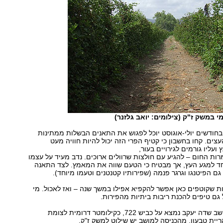
 במשק ז"ק (צילומים: יואב גלזנר)
בחודשים יולי-אוגוסט יוכל לפגוש את התאנים הבשלות ממתינות
עצים. קחו בחשבון כי קטיף הפרי הזה יכול להיות חוויה מעט
ועליו גורמים לגירויים בעור,
רות החום – להגיע עם חולצות שרוולים ארוכים. נדב מעיד על עצמו
חד למגע העץ, אך מבטיח כי הטעם שווה את המאמץ. לצד התאנה
גם הפיטנגו וגרגר פנמה (שפירותיו קטנטנים וטעמו מיוחד).
 שקוטפים כאן אפשר להקפיא אפילו במשך שנה – ואז לאכול. מי
 גם טיפים להכנת ריבות ביתיות מהפירות.
מושב שדה יעקב נמצא על כביש 722, כקילומטר דרומית לצומת
יית טבעון. מהכניסה למושב יש שילוט למשק ז"ק.