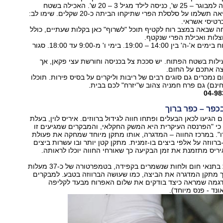
כניסה למבוגר – 25 ש', כניסה לילד מגיל 3 – 20 ש'. האכילה בשטח
חופשית, אך ביציאה תשלמו על סלסלת הפרי שתיקחו הביתה כ-20 שקלים. שימו לב:
רטיסי אשראי.
שבאה במצב רוח לקטיף תוכל "לשרוף" כאן בקלות שעתיים, כולל
צלות ואכילת הפרי שנקטף.
האתר פתוח בימים א'-ה' בין 14:00 – 19:00. בימי ו' מ-9:00 עד 18:00. סגור
לות בשטח הפתוח. יש סככת צל בכניסה וחורשת עצי פקאן, אך
צה אתכם על החום.
 נמכרים גם סוגים רבים של ריבות וליקרים על בסיס פירות. תוכלו
נם) גם פרח חמניה צהוב ש"יזרח" לכם בבית.
בכפר – כפר ברוך
 הגיעו לכאן הבעלים ופתחו חווה לגידול ברווזים. איריס לוין, בעלת
כי "הפרנסה העיקרית היא המשק החקלאי, והמבקרים שמגיעים זו
". במרכז החווה – המדגרה, אותו מתקן מיוחד שמחקה את פעולת
רווזה על אלפי ביצים בו-זמנית. מתקן קטן יותר ובו עשרות ביצים
יריס מתזמנת את זמן הבקיעה כך שאורחי החווה יוכלו לראותה.
הביצים מוחזקות בתנאי חום ולחות שנשמרים בקפידה, בטמפרטורה של כ-37 מעלות
ך מתקן המדגרה את הביצה, כמו שעושה הברווזה בטבע. למבקרים
גמה שמראה כיצד בודקים את שלום האפרוח מבעד לקליפה
נד - פנס מיוחד).