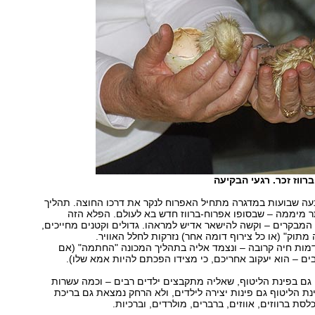
ברווז זכר. רגעי הבקיעה
ה שבועות במדגרה מתחיל האפרוח לנקר את דרכו החוצה. תהליך
ר מיממה – שבסופו אפרוח-ברווז חדש בא לעולם. הפלא הזה
המבקרים – וקשה להישאר אדיש למראהו. גדולים וקטנים מחייכים,
ה מתוק" (או כל צירוף דומה אחר) נזרקות לחלל האוויר.
ות חיה קרובה – ונצמד אליה בתהליך המכונה "החתמה" (אם
ים – הוא יעקוב אחריכם, כי מצידו הפכתם להיות אמא שלו).
גם בפינת הליטוף, שאליה מתקבצים ילדים רבים – וכמה עשרות
ינת הליטוף גם פינות יצירה לילדים, ולא הרחק נמצאת גם בריכת
ת ברווזים, אווזים, ברברים, מולרדים, וברכיות.