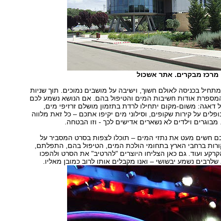
ה מרכז מבקרים. אתר אשכול
 מתחיל בכניסה לאולם חשוך, וישיבה על מושבים נמוכים. תוך שניות
ספרת אודות חשיבות המים והטיפול בהם. אם הנושא נשמע לכם
 דאגה: משום-מקום יתחילו לרדת בתזמון מושלם זרזיפי מים,
פלים על קירות שקופים, וסילוני מים יקיפו אתכם – כל זאת מלווה
 מבוגרים וילדים לא נשארים אדישים לכך - וזו הבטחה.
כם חשים מעט את נתזי המים – תוכלו לצפות בסרט המסביר על
ורות ברחבי הארץ בתחומי הולכת המים, הטיפול בהם, התפלתם,
קע ועוד. גם כאן הצליחו היוצרים "להרטיב" את הסרט ולהפכו
לרבים נשמע יבשושי – ואנו מקבלים אותו לרוב כמובן מאליו.