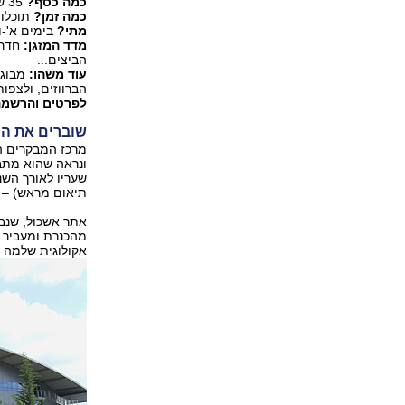
כמה כסף?
35 ש' כניסה למבוגר או לילד. קבוצות מעל 20 איש ישלמו 25 ש' לאדם.
כמה זמן?
תוכלו 
מתי?
בימים א'-ו
מדד המזגן:
חדרי
הביצים...
עוד משהו:
מבוגר
הברווזים, ולצפות
לפרטים והרשמה: 6540882
שוברים את ה
מרכז המבקרים ה
ונראה שהוא מתב
שעריו לאורך השנ
תיאום מראש) – ו
מהכנרת ומעביר א
אקולוגית שלמה ש