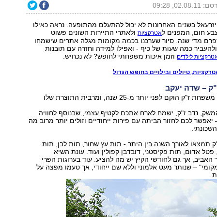
02.08.11, 09:28
זרעאל בשנים האחרונות לא יכול להתעלם מהתופעה: נראה כאילו
בע חום, המפנים ל
ולאתרי התיירות השונים פשוט
אטרקציות
רם מדי שנה. סיור שערכנו בכמה מקומות מגלה אתרים שישמחו
העביר כמה שעות של כיף - ואפילו למידה וחזרה עם תובנות
וזמן איכות משפחתי לחופש? לא נכחיש.
טרקציות לילדים
אטרקציות, טיולים ובילויים בחופש הגדול
ק – שדה יעקב
משק הפירות של משפחת ז"ק הוקם לפני יותר מ-25 שנה, ומרבית התוצרת שלו
משק, נדב ז"ק, ישמח לארח אתכם לקטיף עצמי, שבנוסף לחוויה
יאפשר לכם לחזור הביתה עם פירות ייחודיים וזולים יותר מרוב מה
שכונתי.
ק תמצאו לאורך השנה בין היתר - תות עץ שחור, תות לבן, תות
פטל אדום, תות פקיסטני, דובדבן קפולין ועוד. עונת השיא
ביב, אך גם לחודשי הקיץ יש מה להציע. עוד בערוגות הפרי
קומי" – שנותר מעט אלמוני וללא שם ייחודי, אך טעמו מפצה על
ת.