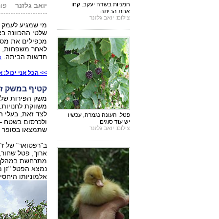
חמניות בשדה יעקב. קחו
יואב גלזנר
פורסם: 
אחת הביתה
צילום: יואב גלזנר
מי שמגיע לעמק י
שלטי ההכוונה בצ
מכפילים את מספ
לאחר משפחות, ול
חדשות הביתה.
א
>> הכל אני יכול: 
קטיף במשק ז"
משווקת לחנויות.
לצד זאת, בעלי ה
פטל. העונה נגמרה, עכשיו
ולכרסום בשטח – 
יש עוד סוגים
צילום: יואב גלזנר
שתמצאו בסופר ה
ב"רפטואר" של ז"
ארוך, פטל שחור, 
מתרחשת במהלך הא
נמצא הפטל "זן מ
אלמוניותו היחסי