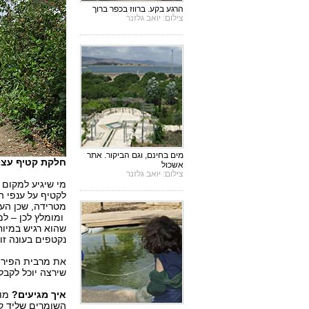
הרגע בקע. ברווז בכפר ברוך
צילום: יואב גלזנר
מים בחינם, וגם הביקור. אתר
חלקת קטיף עצמי
אשכול
צילום: יואב גלזנר
מי שיגיע למקום 
לקטיף על ענפי ה
מטרידה, שכן העץ 
ומומלץ לכן – למ
שהוא רגיש במיו
נקטפים בעונה זו 
את מרבית הפירות
שירצה יוכל לקבל
איך מגיעים?
השומרים שליד קר