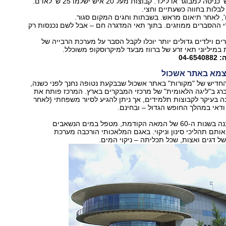
לבלות בחווה כשעתיים וחצי.
', לאחר תיאום מראש. בשבתות וחגים המקום סגור.
 ההסברים ממוזגים. בתוך תאי המדגרה חם – אבל לשם נכנסות רק
ים וילדים גדולים יותר יוכלו לקבל הסבר על מערכת הרבייה של
 במיליוני תאי זרע של ברווז מבעד למיקרוסקופ משוכלל.
04-
צמא באתר אשכול
חדיש של "מקורות" באתר אשכול שבבקעת נטופה נחנך לפני כשנה,
רג ב"ליגה הלאומית" של מרכזי המבקרים בארץ. המרכז פותח את
ה בעיקר לקבוצות תלמידים, אך ניתן להגיע לסיור משפחתי (לאחר
דאי במהלך החופש הגדול – ובחינם.
אתר אשכול, שנבנה בשנות ה-60 של המאה הקודמת, מטפל במים הנשאבים
ותם תהליכי סינון וניקוי. באגם המלאכותי הורכבה מערכת
ל דגים ואצות, שכל תכליתה – ניקוי המים.