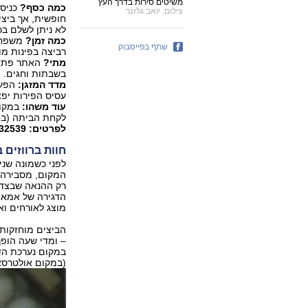
משיטים סירות בדרך העץ
כמה כסף?
צילום: יואב גלזנר
לא ניתן לשלם בכ
כמה זמן?
משפחה 
שתף בפייסבוק
רביצה בפינות מו
מתי?
בשבתות וחגים.
מדד המזגן:
הפעי
עסיס הפירות יפ
עוד משהו:
במקום
לקחת הביתה (בחי
לפרטים: 04-9832539
חוות ברווזים 
לפני כשמונה שנים
המקום, מסבירה 
רק ההנאה שבצדו
הדגירה של אמא-ב
מוצג לאורחים וא
– ומדי שעה הופ
במקום נערכת הד
(במקום אולטרסאו