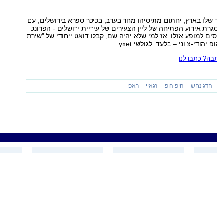
שלו בארץ, יחתום מתיסיהו מחר בערב, בכיכר ספרא בירושלים, עם
גרת אירוע הפתיחה של ליין הצעירים של עיריית ירושלים - הפרונט
סים למופע אזלו, אז למי שלא יהיה שם, קבלו דואט ייחודי של "שירת
יהודי-ציוני – בלעדי לגולשי ynet.
ה? כתבו לנו
הדג נחש
היפ הופ
רגאיי
ראפ