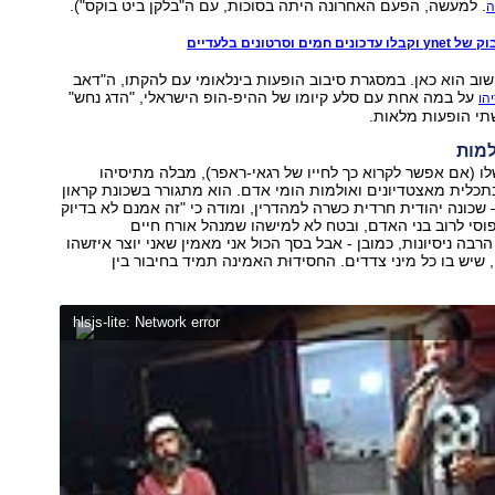
. למעשה, הפעם האחרונה היתה בסוכות, עם ה"בלקן ביט בוקס").
ה
ים וסרטונים בלעדיים
ושוב הוא כאן. במסגרת סיבוב הופעות בינלאומי עם להקתו, ה"דאב
על במה אחת עם סלע קיומו של ההיפ-הופ הישראלי, "הדג נחש"
הו
שתי הופעות מלאות.
למות
ו (אם אפשר לקרוא כך לחייו של רגאי-ראפר), מבלה מתיסיהו
תכלית מאצטדיונים ואולמות הומי אדם. הוא מתגורר בשכונת קראון
– שכונה יהודית חרדית כשרה למהדרין, ומודה כי "זה אמנם לא בדיוק
פוסי לרוב בני האדם, ובטח לא למישהו שמנהל אורח חיים
 הרבה ניסיונות, כמובן - אבל בסך הכול אני מאמין שאני יוצר איזשהו
שיש בו כל מיני צדדים. החסידוּת האמינה תמיד בחיבור בין
hlsjs-lite: Network error