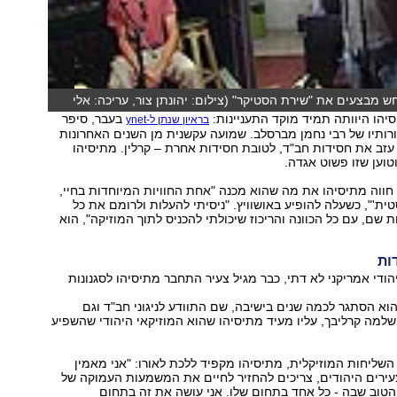
ש מבצעים את "שירת הסטיקר" (צילום: יהונתן צור, עריכה: אלי
יהו היוותה תמיד מוקד התעניינות:
בעבר, סיפר
בראיון שנתן ל-ynet
ותיו של רבי נחמן מברסלב. שמועה עקשנית מן השנים האחרונות
זב את חסידות חב"ד, לטובת חסידות אחרת – קרלין. מתיסיהו
וטוען שזו פשוט אגדה.
חווה מתיסיהו את מה שהוא מכנה "אחת החוויות המיוחדות בחיי,
טית'", כשעלה להופיע באושוויץ. "ניסיתי להעלות ולרומם את כל
שם, עם כל הכוונה והריכוז שיכולתי להכניס לתוך המוזיקה", הוא
ות
הודי אמריקני לא דתי, כבר מגיל צעיר התחבר מתיסיהו לסגנונות
א הסתגר לכמה שנים בישיבה, שם התוודע לניגוני חב"ד וגם
שלמה קרליבך, עליו מעיד מתיסיהו שהוא המוזיקאי היהודי שהשפיע
השליחות המוזיקלית, מתיסיהו מקפיד ללכת לאורו: "אני מאמין
עירים היהודים, צריכים להחזיר לחיים את המשמעות העמוקה של
הטוב שבה - כל אחד בתחום שלו. אני עושה את זה בתחום