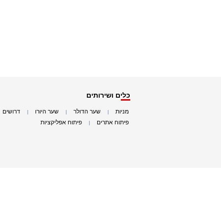
כלים ושירותים
מניות
שער הדולר
שער היורו
דרושים
|
|
|
|
פיתוח אתרים
פיתוח אפליקציות
|
|