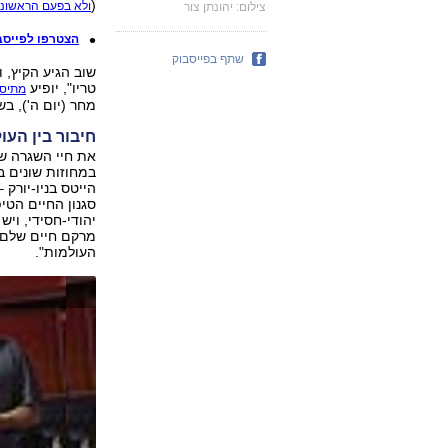
(
ולא בפעם הראשונ
צילום: יהונתן צור
הצטרפו לפייסבוק של ynet וקבלו עדכונים חמ
שתף בפייסבוק
שוב הגיע הקיץ, 
טריו", יופיע
מתיסי
מחר (יום ה'), ב
חיבור בין העו
את חיי השגרה של
במחוזות שונים ב
הייטס בניו-יורק 
סגנון החיים הטי
יהודי-חסידי, ויש
מרקם חיים שלם, 
העולמות".