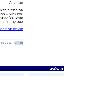
המוזיקה".
את הסיבוב הקצר 
"הדג נחש" – במס
סטייג'. כל הכרטי
הסטיקר" - היפ הופ 
מצאתם טעות בכתב
תגיות:
מתיסיהו
מומלצים