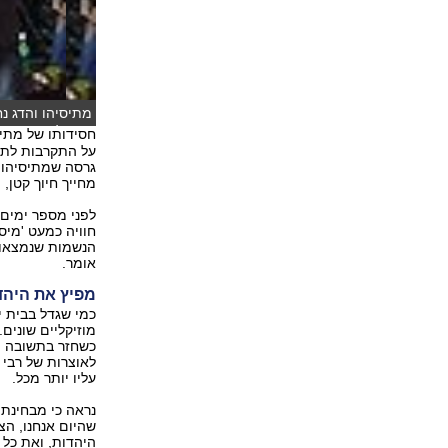
מתיסיהו והדג נח
סטרול)
חסידותו של מתיס
על התקרבות לתור
גרסה שמתיסיהו ע
מחייך חיוך קטן, 
לפני מספר ימים 
חוויה כמעט 'מיס
הנשמות שנמצאות 
אומר.
מפיץ את היהד
כמי שגדל בבית י
מוזיקליים שונים.
כשחזר בתשובה הו
לאוצרות של רבי 
עליו יותר מכל.
נראה כי מבחינת 
שהיום אנחנו, הצ
היהדות, ואת כל 