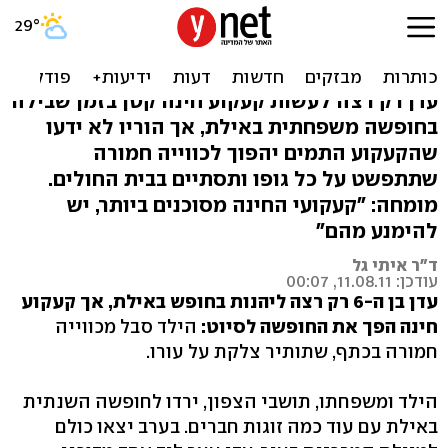
עדן בן ה-6 נכווה קשות
מקעקוע חינה על הכתף
עדן רק רצה לעשות קעקוע חינה קטן בזמן שבילה
בחופשה משפחתית באילת, אך הוריו לא ידעו
שהקעקוע התמים יהפוך לכווייה חמורה
שתתפשט על כל גופו ותסתיים בבית החולים.
מומחה: "קעקועי החינה מסוכנים ביותר, יש
להימנע מהם"
ד"ר איתי גל
עודכן: 11.08.11, 00:07
עדן בן ה-6 רק רצה ליהנות בחופש באילת, אך קעקוע
חינה הפך את החופשה לסיוט:
הילד סבל מכווייה
חמורה בכתף, שתותיר צלקת על עורו.
הילד ומשפחתו, תושבי הצפון, ירדו לחופשה השנתית
באילת עם עוד כמה זוגות חברים. בערב יצאו כולם