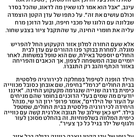
עינב, "אבל הוא אמר לנו שאין מה לדאוג, שהכל בסדר
וכולם עושים את זה". על כתפו של עדן הקטן הוצמדה
שבלונה עם הלוגו של מכבי חיפה, ובעל הדוכן מרח
עליה את חומרי החינה, עד שהתקבל ציור בצבע שחור.
אלא שעם החזרה למלון אזור הקעקוע החל להפריש
מוגלה. למחרת בבוקר פנו ההורים עם עדן לבית
החולים יוספטל באילת, שם הוא טופל במשחות. לאחר
יומיים שבה המשפחה לצפון, אך הכאבים והפריחה
באזור הכתף והגב רק התגברו.
הילד הופנה לטיפול במחלקה לכירורגיה פלסטית
בבית החולים "כרמל" בחיפה, שם אובחן כסובל מכווייה
כימית בדרגה שנייה שנגרמה מקעקוע החינה. "איננו
יודעים מה שמים בעלי הדוכנים בחומר שהם מניחים
על העור של הילדים", אומר פרופ' ירון הר שי, מנהל
היחידה לכירורגיה פלסטית בבית החולים, שמטפל
בילד. "יש כאן שילוב של תגובה אלרגית קשה עם כווייה
כימית המלווה בשלפוחיות. זה בהחלט מסוכן לעור
ולגוף של ילד בגיל כל כך צעיר".
על גופו של עדן הקטן נוצרה כווייה גדולה בכל אזור