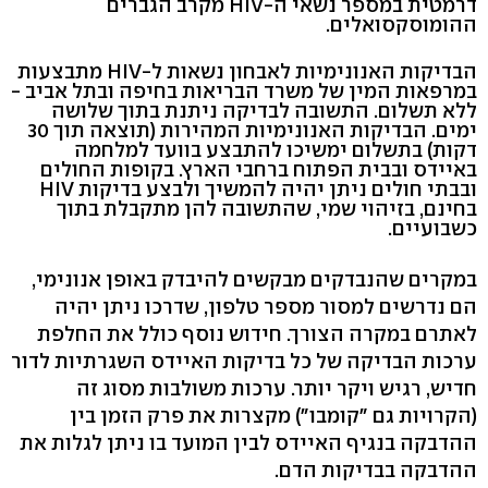
דרמטית במספר נשאי ה-HIV מקרב הגברים
ההומוסקסואלים.
הבדיקות האנונימיות לאבחון נשאות ל-HIV מתבצעות
במרפאות המין של משרד הבריאות בחיפה ובתל אביב -
ללא תשלום. התשובה לבדיקה ניתנת בתוך שלושה
ימים. הבדיקות האנונימיות המהירות (תוצאה תוך 30
דקות) בתשלום ימשיכו להתבצע בוועד למלחמה
באיידס ובבית הפתוח ברחבי הארץ. בקופות החולים
ובבתי חולים ניתן יהיה להמשיך ולבצע בדיקות HIV
בחינם, בזיהוי שמי, שהתשובה להן מתקבלת בתוך
כשבועיים.
במקרים שהנבדקים מבקשים להיבדק באופן אנונימי,
הם נדרשים למסור מספר טלפון, שדרכו ניתן יהיה
לאתרם במקרה הצורך. חידוש נוסף כולל את החלפת
ערכות הבדיקה של כל בדיקות האיידס השגרתיות לדור
חדיש, רגיש ויקר יותר. ערכות משולבות מסוג זה
(הקרויות גם "קומבו") מקצרות את פרק הזמן בין
ההדבקה בנגיף האיידס לבין המועד בו ניתן לגלות את
ההדבקה בבדיקות הדם.