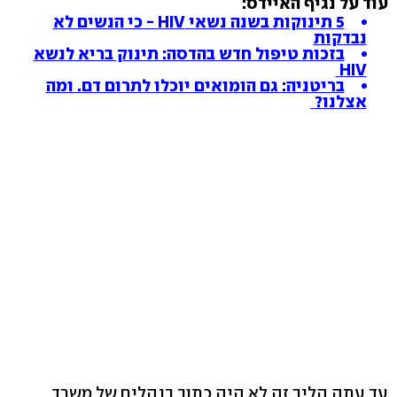
עוד על נגיף האיידס:
5 תינוקות בשנה נשאי HIV - כי הנשים לא
נבדקות
בזכות טיפול חדש בהדסה: תינוק בריא לנשא
HIV
בריטניה: גם הומואים יוכלו לתרום דם. ומה
אצלנו?
עד עתה הליך זה לא היה כתוב בנהלים של משרד