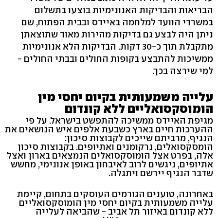
הבריאות והבדיקות האנונימיות בוצעו בתשלום
במשרדי הוועד למלחמה באיידס ובבית הפתוח, שם
ניתן היה לבצע גם בדיקות מהירות מאוד שתוצאתן
מתקבלת תוך כ-30 דקות. הבדיקות הלא אנונימיות
ממשיכות להתבצע בקופות החולים ובבתי החולים -
למי שירצה בכך.
עלייה משמעותית בקיום יחסי מין
הומוסקסואליים ללא קונדום
מגיפת האיידס ממשיכה להתפשט בישראל. על פי
ההערכות חיים בארץ כשבעת אלפים איש הנושאים את
הנגיף, מרביתם שייכים לקבוצות סיכון:
הומסקסואלים, נרקומנים ואתיופים. בקבוצות סיכון
אלה, בפרט אצל הומוסקסואלים הנמצאים בארון ואצל
אתיופים, ניגשים לרוב לאיבחון באופן אנונימי, מחשש
שדבר הנגיף יירשם ויתגלה.
באחרונה, טוענים הגורמים העוסקים בתחום, קיימת
עלייה משמעותית בקיום יחסי מין הומוסקסואליים
ללא קונדום באיזור תל אביב - שהביאה לעלייה