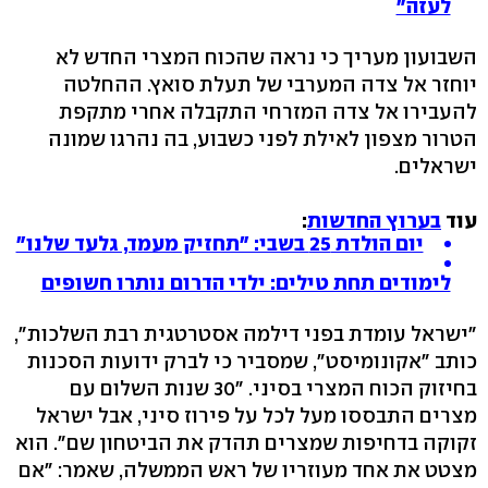
לעזה"
השבועון מעריך כי נראה שהכוח המצרי החדש לא
יוחזר אל צדה המערבי של תעלת סואץ. ההחלטה
להעבירו אל צדה המזרחי התקבלה אחרי מתקפת
הטרור מצפון לאילת לפני כשבוע, בה נהרגו שמונה
ישראלים.
עוד
בערוץ החדשות
:
יום הולדת 25 בשבי: "תחזיק מעמד, גלעד שלנו"
לימודים תחת טילים: ילדי הדרום נותרו חשופים
"ישראל עומדת בפני דילמה אסטרטגית רבת השלכות",
כותב "אקונומיסט", שמסביר כי לברק ידועות הסכנות
בחיזוק הכוח המצרי בסיני. "30 שנות השלום עם
מצרים התבססו מעל לכל על פירוז סיני, אבל ישראל
זקוקה בדחיפות שמצרים תהדק את הביטחון שם". הוא
מצטט את אחד מעוזריו של ראש הממשלה, שאמר: "אם