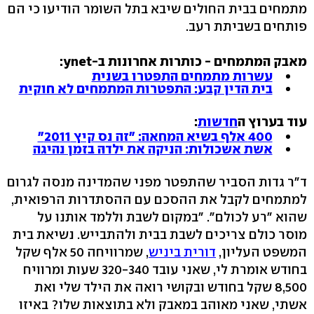
מתמחים בבית החולים שיבא בתל השומר הודיעו כי הם
פותחים בשביתת רעב.
מאבק המתמחים - כותרות אחרונות ב-ynet:
עשרות מתמחים התפטרו בשנית
בית הדין קבע: התפטרות המתמחים לא חוקית
עוד בערוץ ה
חדשות
:
400 אלף בשיא המחאה: "זה נס קיץ 2011"
אשת אשכולות: הניקה את ילדהּ בזמן נהיגה
ד"ר גדות הסביר שהתפטר מפני שהמדינה מנסה לגרום
למתמחים לקבל את ההסכם עם ההסתדרות הרפואית,
שהוא "רע לכולם". "במקום לשבת וללמד אותנו על
מוסר כולם צריכים לשבת בבית ולהתבייש. נשיאת בית
המשפט העליון,
דורית ביניש
, שמרוויחה 50 אלף שקל
בחודש אומרת לי, שאני עובד 320-340 שעות ומרוויח
8,500 שקל בחודש ובקושי רואה את הילד שלי ואת
אשתי, שאני מאוהב במאבק ולא בתוצאות שלו? באיזו