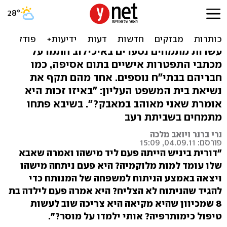
מתמחים ישבתו רעב: 'ביניש
תלמד אותנו מוסר?'
עשרות מתמחים נסערים באיכילוב חתמו על
מכתבי התפטרות אישיים בתום אסיפה, כמו
חבריהם בבתי"ח נוספים. אחד מהם תקף את
נשיאת בית המשפט העליון: "באיזו זכות היא
אומרת שאני מאוהב במאבק?". בשיבא פתחו
מתמחים בשביתת רעב
נרי ברנר ויואב מלכה
פורסם: 04.09.11, 15:09
"דורית ביניש הייתה פעם ליד מישהו ואמרה שאבא
שלו עומד למות מלוקמיה? היא פעם ניתחה מישהו
ויצאה באמצע הניתוח למשפחה של המנותח כדי
להגיד שהניתוח לא הצליח? היא אמרה פעם לילדה בת
8 שמכיוון שהיא מקיאה היא צריכה שוב לעשות
טיפול כימותרפיה? אותי ילמדו על מוסר?".