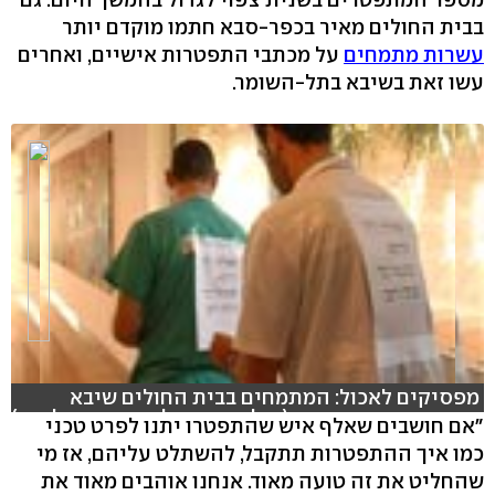
בבית החולים מאיר בכפר-סבא חתמו מוקדם יותר
עשרות מתמחים
על מכתבי התפטרות אישיים, ואחרים
עשו זאת בשיבא בתל-השומר.
מפסיקים לאכול: המתמחים בבית החולים שיבא
פותחים בשביתת רעב (צילום: אמיר לוי, עריכה: גלי כץ)
"אם חושבים שאלף איש שהתפטרו יתנו לפרט טכני
כמו איך ההתפטרות תתקבל, להשתלט עליהם, אז מי
hlsjs-lite: Network error
שהחליט את זה טועה מאוד. אנחנו אוהבים מאוד את