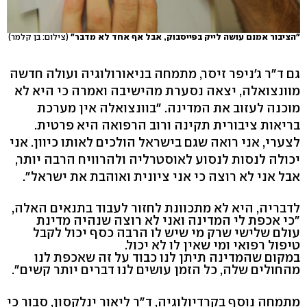
"הציבור אמנם עושה לייק בפייסבוק, אבל אף אחד לא מדבר"
(צילום: בן קלמר)
גם ד"ר ג'ניפר זיסר, מתמחה בניאורולוגיה ועולה חדשה
מוונצואלה, יצאה נסערת מהישיבה ואמרה כי היא לא
מוכנה לעזוב את המדינה. "בוונצואלה אין מערכת
בריאות ציבורית תקינה ורוב הרפואה היא פרטית.
לצערי, אני רואה שגם בישראל הולכים לאותו כיוון. אני
יכולה לנסות לנסוע לאוסטרליה ולהרוויח הרבה יותר,
אבל אני לא רוצה כי אני ציונית ואוהבת את ישראל".
לדבריה, היא לא מתכוונת לחזור לעבוד בתנאים האלה,
"כי אכפת לי המדינה ואני לא רוצה שנהיה מדינת
עולם שלישי שרק מי שיש לו הרבה כסף יכול לקבל
טיפול רפואי ומי שאין לו לא יכול.
במקום שהמדינה תיתן לנו כבוד על זה שאכפת לנו
מהחולים שלה, כל הזמן עושים לנו דברים יותר קשים".
מתמחה נוסף בקרדיולוגיה, ד"ר ליאור ינלקסון, סבור כי