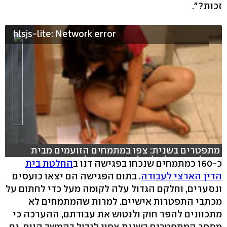
זכות?".
hlsjs-lite: Network error
מתפטרים בשנית: צפו במתמחים הזועמים מבית
החולים איכילוב (צילום: דרור ניצן)
כ-160 כמתמחים שנכחו בפגישה דנו ב
החלטת בית
הדין הארצי לעבודה
. בתום הפגישה הם יצאו כועסים
ונסערים, וחלקם הגדול עלה לקומה מעל כדי לחתום על
מכתבי התפטרות אישיים. למרות שהמתמחים לא
מתכוונים להפר חוק ולנטוש את עבודתם, ההערכה כי
מספר המתפטרים בשנית צפוי לגדול בהמשך היום. גם