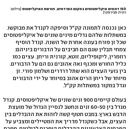
150 דונמים איקליפטוסים במקום הפרדסים. חורשת האיקליפטוס
(צילום:
רונית סבירסקי)
כאן נכנסה לתמונה קק"ל וסיפקה לקנדל את מבוקשו.
במשתלות שלהם גדלים מינים שונים של איקליפטוסים
שכל זן פורח בעונה אחרת של השנה. קנדל הוסיף
צמחי תבלין שגם הם חביבים על הדבורים ביניהם:
רוזמרין, ליקופיליום, זוטא, קורנית וריחן. עצים כמו
כליל החורש ומכנף נאה אהובים גם הם על הדבורים.
בין גזעי העצים הוא שתל דרדרים ושלמון סורי. זן
מיוחד של ריחן הרים אהוב במיוחד על ידי הדבורים
וגדל במקור במשתלות קק"ל.
בעולם קיימים 900 זנים שונים של איקליפטוסים. קנדל
מגדל בין 60-50 זנים ונחשב לנסיין הגדול של מועצת
הדבש בארץ. במבט חטוף קשה לזהות את ההבדלים בין
העצים, אבל כשקנדל מדריך את המטיילים ומצביע על
הפרחים הצבעוניים ההבדלים הופכים לבולטים. מפרח