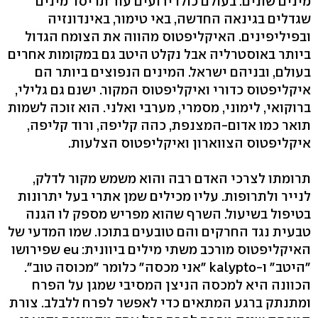
מינים שונים. בעולם כולו ידועים עוד תריסר מינים
שגדלים בגינאה החדשה, באי טימור, באינדונזיה
ובפיליפינים. האיקליפטוס מהווה את הצומח הגדול
ביותר באוסטרליה אבל נקלט היטב גם במקומות אחרים
בעולם, ובניהם ישראל. המינים הנפוצים ביותר הם
איקליפטוס כדורי ואיקליפטוס המקור. ישנם גם גלילי,
ברוקואי, לימוני, מסמרי, מערבי ואלני. הוא זוכה לשמות
תואר כמו אדום-המצנפת, כהה קליפה, ורוד קליפה,
איקליפטוס הצווארון ואיקליפטוס הצלעות.
תרומתו לצרכי האדם רבה והוא משמש מקור לדלק,
לנייר ולתרופות. עליו מכילים שמן אתרי בעל יתרונות
בטיפול בשיעול. השרף שהוא מפריש מספק לו הגנה
טבעית נגד החרקים והם טובעים בתוכו. שמו המדעי של
האיקליפטוס מורכב משתי מילים ביוונית: eu שפירושו
"היטב" ו-kalypto "אני מכסה" כלומר "מכוסה טוב".
הכוונה היא למכסה הניצן המסיבי שמגן על הפרח
ומתנתק ברגע המתאים כדי לאפשר לפרח ללבלב. צורת