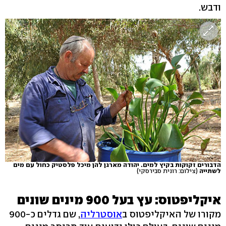
ודבש.
הדבורים זקוקות בקיץ למים. יהודה מארגן להן מיכל פלסטיק כחול עם מים
לשתייה
(צילום: רונית סבירסקי)
איקליפטוס: עץ בעל 900 מינים שונים
מקורו של האיקליפטוס ב
אוסטרליה
, שם גדלים כ-900