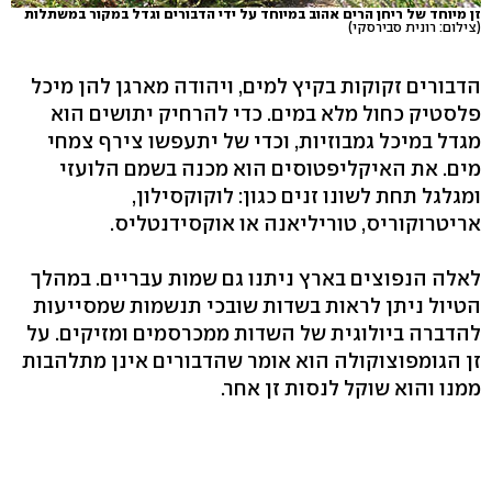
זן מיוחד של ריחן הרים אהוב במיוחד על ידי הדבורים וגדל במקור במשתלות
(צילום: רונית סבירסקי)
הדבורים זקוקות בקיץ למים, ויהודה מארגן להן מיכל
פלסטיק כחול מלא במים. כדי להרחיק יתושים הוא
מגדל במיכל גמבוזיות, וכדי של יתעפשו צירף צמחי
מים. את האיקליפטוסים הוא מכנה בשמם הלועזי
ומגלגל תחת לשונו זנים כגון: לוקוקסילון,
אריטרוקוריס, טוריליאנה או אוקסידנטליס.
לאלה הנפוצים בארץ ניתנו גם שמות עבריים. במהלך
הטיול ניתן לראות בשדות שובכי תנשמות שמסייעות
להדברה ביולוגית של השדות ממכרסמים ומזיקים. על
זן הגומפוצוקולה הוא אומר שהדבורים אינן מתלהבות
ממנו והוא שוקל לנסות זן אחר.