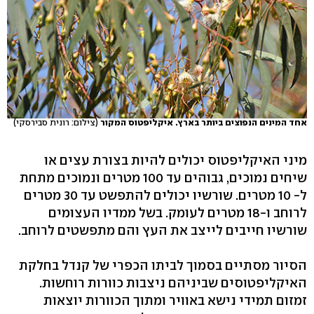
אחד המינים הנפוצים ביותר בארץ. איקליפטוס המקור
(צילום: רונית סבירסקי)
מיני האיקליפטוס יכולים להיות בצורת עצים או
שיחים נמוכים, גבוהים עד 100 מטרים ונמוכים מתחת
ל- 10 מטרים. שורשיו יכולים להתפשט עד 30 מטרים
לרוחב ו-18 מטרים לעומק. בשל ממדיו העצומים
שורשיו חייבים לייצב את העץ והם מתפשטים לרוחב.
הסיור מסתיים בסמוך לביתו הכפרי של קנדל בחלקת
האיקליפטוסים שביניהם ניצבות כוורות רוחשות.
זמזום תמידי נישא באוויר ומתוך הכוורות יוצאות