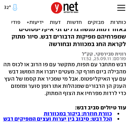
דבורה ואיקליפטוס בכפר
פינס: רומן סוער ומזמזם
באזור רמות מנשה גדלים זני איקליפטוסים
שמפרחיהם מפיקות הדבורים דבש. סיור מתוק
לקראת החג במכוורת ובחורשה
רונית סבירסקי, קק"ל
פורסם: 25.09.11, 11:52
דבש מתחבר עם תפוח, מתקשר עם פו הדוב או לכוס תה
מהבילה ביום חורף קר. מעטים יחברו את המושג דבש
עם עץ האיקליפטוס. אבל מי שמכיר את קסמו של העץ
הענק הן הדבורים שמנהלות אתו רומן סוער ומזמזם
כדי לרדות מפרחיו את הצוף המתוק.
עוד טיולים סביב דבש:
כוורת חוזרת: ביקור במכוורות
הכל דבש: סיבוב בין יערות ועצים המפיקים דבש