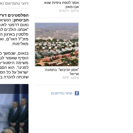
אסור לטפח ציפיות שווא.
רועי נחמיאס ואל
אבו-מאזן
צילום: רויטרס
הפלסטינים דורש
הביטחון:
הנשיא 
נאום דרמטי לאומ
"אנחנו הולכים ל
פלסטין בארגון ה
מזכ"ל האו"ם, וא
מאלימות.
בנאום, שנמשך כ
הוסיף שאסור לטפ
משימה היסטורית 
לפנינו". הוא הס
"אסון הכיבוש". בתמונה:
ישראל על כל הסו
אריאל
שזכתה להכרה בינ
צילום: AFP
שתף בפייסבוק