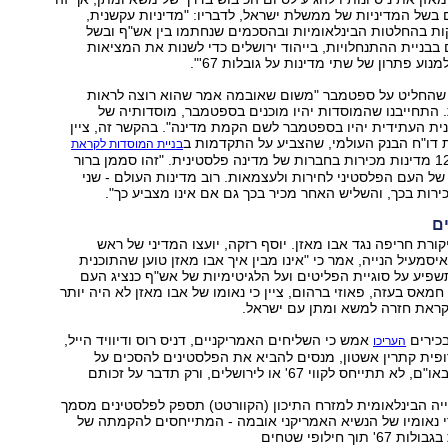
 בשל המדיניות של ממשלת ישראל, לדבריו: "מדיניות עקשנית,
ת בהחלטות הבינלאומיות ובהסכמים שנחתמו בין אש"ף ובשל
בניית ההתנחלויות, בייהוד ירושלים כדי לשנות את המציאות
וע פתרון של שתי מדינות על גובלות 67'".
 שהחליט על ספטמבר "משום שאובמה אמר שהוא רוצה לראות
 התחייבנו שהמוסדות יהיו מוכנים בספטמבר, מוסדותיה של
ית העתידית יהיו בספטמבר לשם הקמת מדינה". בהקשר זה, ציין
 דו"ח הבנק העולמי, שהצביע על התקדמות ב
בניית המוסדות לקראת
. לדבריו, 126 מדינות מכירות בחברות של מדינה פלסטינית. "זהו סממן ברור
 של העם הפלסטיני לחירות ולעצמאות. רוב מדינות העולם - שני
ירות בכך, והשליש האחר מכיר בכך גם אם אינו מצביע כך".
ם
רת חריפה נגד אבו מאזן. יוסף רזקה, יועצו המדיני של ראש
מעיל הנייה, אמר כי "אינו מבין איך אבו מאזן טוען שהתוכנית
פיע על סוגיית הפליטים ועל הלגיטימיות של אש"ף כנציג העם
חמאס בעזה, פאוזי ברהום, ציין כי נאומו של אבו מאזן לא היה יותר
לקראת חזרה למשא ומתן עם ישראל.
בכירים
אמש כי השליחים האמריקניים, דניס רוס ודיוויד הייל,
העריכו
פית קתרין אשטון, מנסים להביא את הפלסטינים להסכים על
הצהרה מרוככת באו"ם, לא תתייחס לקווי 67' או לירושלים, ורק תדבר על זכותם
יה הבינלאומית למזרח התיכון (הקוורטט) תספק לפלסטינים מסמך
 נאומיו של הנשיא האמריקני אובמה - המתייחסים להקמתה של
וך חילופי שטחים