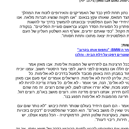
ימות. נאום אבו מאזן
(צילום: AP)
נתון תחת לחץ כבד של האמריקנים והאירופים לזנוח את המהלך
צד חמאס, שאותו עקץ בנאום: "אנו תקווה שנשיג חברות מלאה. אנו
היחידי של העם הפלסטיני ובכוונתנו להמשיך בדרך עד להשגת
רון כל הסוגיות הסדר הקבע ובראשם סוגיית הפליטים". בנקודה
ת הקהל. "כפי שאתם יודעים, אש"ף הוא השלטון העליון של העם
 הפלסטינית יצאה מתוכו ותחת חסותו".
ות:
אותו בקרוב"
וטרים דפקו על דלת הבית - והלכו
כל הרצינות גם לתרחיש של הפגנות אלימות. אבו מאזן אמר
 הללו אנו נמצאים לפני הישג, לפני צעד היסטורי חשוב. עמנו יוכיח
ד במבחן הזה באופן מכובד ולפעול בדרכים לא-אלימות. כל
ת, עליהן להיות לא אלימות. הישראלים אומרים 'אף פעם אבו מאזן
 לא-אלים', הנה, אני אומר - לא אלים. כל צעדה צריכה להיות לא
ימנע מכוח, שלא יגררו אותנו לשם, לאן שהם רוצים. זה מה שהם
הם תירוץ. אנחנו רוצים מדינה וזהו. רוצים מושב באו"ם, רוצים דגל.
 חריגה מהפגנות לא אלימות תפגע בנו".
אמר - הם העם היחיד בעולם שנותר תחת כיבוש. "לא נותר שום עם
י שאין לו מושב באו"ם". הוא הסביר שהפלסטינים "דבקים בזכויות
אשה, בעקרונות שלטון החוק, הדמוקרטיה - הכל נמצא אצלנו, יש
חירות, ריבוי דעות".
מאזן את ניסיונותיו להגיע לסיום הכיבוש בדרך של משא ומתן, אך זה