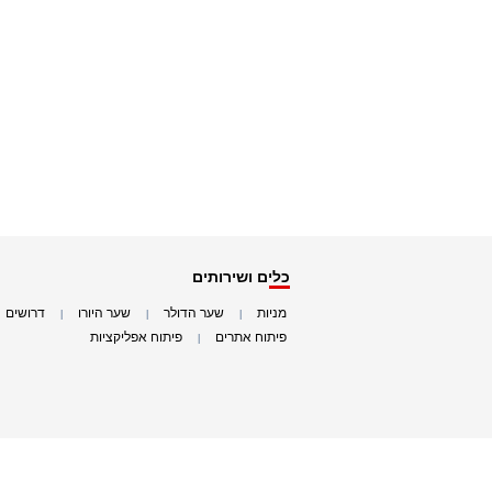
כלים ושירותים
מניות
שער הדולר
שער היורו
דרושים
|
|
|
|
פיתוח אתרים
פיתוח אפליקציות
|
|