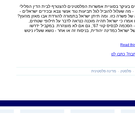
 בעיקר בסוגיית אפשרות הפלסטינים להצטרף לבית הדין הפלילי
- מה שעלול להוביל לגל תביעות נגד אנשי צבא ובכירים ישראלים -
ל פשרה כזו. ומה תיתן ישראל בתמורה להורדת אבו מאזן מהעץ?
 אמרו כי ישראל תהיה מוכנה כנראה לדבר על חילופי שטחים,
ומשמעות הדבר - הסכמה לבסיס קווי 67', גם אם לא מוצהרת. במקביל ידרשו
ל ישראל כמדינה יהודית, בניסוח זה או אחר - נושא שעליו ניטש
Read this
ה? כתבו לנו
פלסטין
מדינה פלסטינית