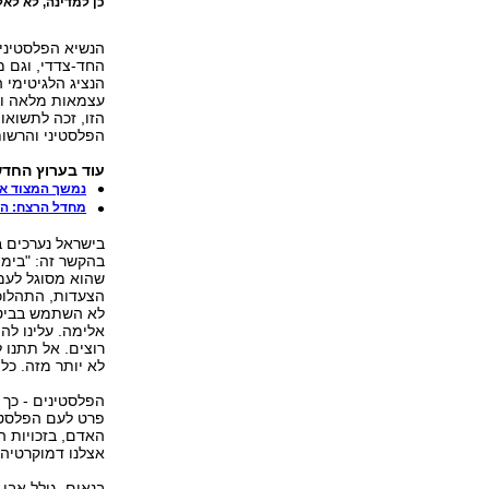
כן למדינה, לא לאל
הנשיא הפלסטיני 
החד-צדדי, וגם מ
הנציג הלגיטימי 
עצמאות מלאה ופת
הזו, זכה לתשואו
הפלסטיני והרשות
עוד בערוץ החדש
נמשך המצוד אחר ה-BMW: "נתפוס 
מחדל הרצח: הש
בישראל נערכים ב
בהקשר זה: "בימים
שהוא מסוגל לעמו
הצעדות, התהלוכו
לא השתמש בביטוי
אלימה. עלינו לה
רוצים. אל תתנו ל
לא יותר מזה. כל
הפלסטינים - כך 
פרט לעם הפלסטינ
האדם, בזכויות ה
אצלנו דמוקרטיה, 
בנאום, גולל אבו 