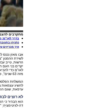
מתקרבים להצבע
בדרך לאו"ם: כ
נתניהו בתגובה 
איך מכריזים על
לשירת ההמנון "ב
הרשות, טייב עבד
יקרים בני העם ה
לאו"ם כדי להביא
מזה 63 שנים", פתח אבו מאזן את נאומו.
המשלחת הפלסטיני
ערפאת, שגם הוא 
לא רוצים לבו
הוא הבהיר כי הפ
דה-לגיטימציה: "