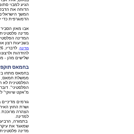
הגיע למבוי סתום
הדוחה את הדבקו
המשך הישראלים ב
הדמוגרפית כדי למנ
אבו מאזן הסביר
מדינה פלסטינית.
המדינה הפלסטינ
בשביעות רצון את
מדינה
להזדהות ולרצונו
שלישים מהן - מכ
בחמאס תוקפי
בחמאס מתחו ביקו
ממשלת חמאס, איס
הפלסטינית לא תש
הפלסטיני". דובר 
מ"אקט שיווקי" 
גורמים מדיניים 
ושרת החוץ האירו
למדינה.
בתמורה, הרביעי
שמאגד את עיקרי
מדינה פלסטינית בגבולות 67' ת