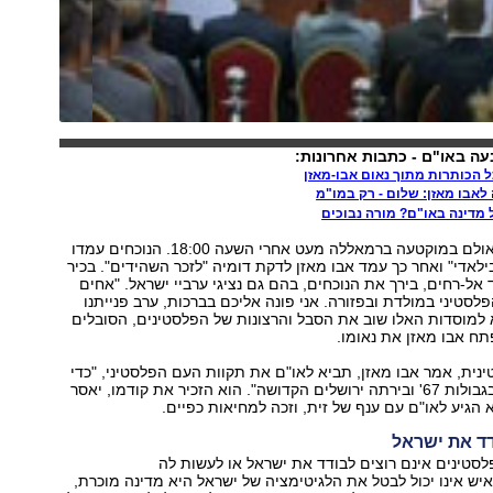
ה באו"ם - כתבות אחרונות:
ל הכותרות מתוך נאום אבו-מאזן
לאבו מאזן: שלום - רק במו"מ
 מדינה באו"ם? מורה נבוכים
אבו מאזן נכנס לאולם במוקטעה ברמאללה מעט אחרי השעה 18:00. הנוכחים עמדו
ילאדי" ואחר כך עמד אבו מאזן לדקת דומיה "לזכר השהידים". בכיר
 אל-רחים, בירך את הנוכחים, בהם גם נציגי ערביי ישראל. "אחים
פלסטיני במולדת ובפזורה. אני פונה אליכם בברכות, ערב פנייתנו
 למוסדות האלו שוב את הסבל והרצונות של הפלסטינים, הסובלים
ת, אמר אבו מאזן, תביא לאו"ם את תקוות העם הפלסטיני, "כדי
להשיג עצמאות בגבולות 67' ובירתה ירושלים הקדושה". הוא הזכיר את קודמו, יאסר
הגיע לאו"ם עם ענף של זית, וזכה למחיאות כפיים.
דד את ישראל
לסטינים אינם רוצים לבודד את ישראל או לעשות לה
איש אינו יכול לבטל את הלגיטימציה של ישראל היא מדינה מוכרת,