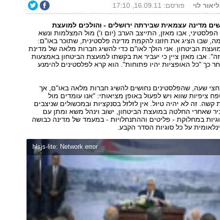
יאור לוי
פורסם: 16.09.11, 17:10
ים מדינה עצמאית שבירתה ירושלים - והולכים למועצת
הפלסטיני, אבו מאזן, התייצב הערב (יום ו') מול המצלמות ונשא
ה, שבו הציג את חזונו להקמת מדינה פלסטינית, שתוכר באו"ם:
מועצת הביטחון. אני הולך לאו"ם כדי להשיג חברות מלאה של מדינת
זה". אבו מאזן ציין כי יעביר את בקשתו למועצת הביטחון באמצעות
חר כך "כל האופציות יהיו פתוחות". הוא קרא לפלסטינים להימנע
חצי שעה, שהפלסטינים נחושים להשיג חברות מלאה באו"ם, אך
ח ציפיות שווא ויש לפעול באופן מציאותי: "אנו עומדים מול
קשה. זה לא יהיה טיול. אין לזלזל בסנקציות ובמכשולים שניצבים
ביר שאחרי החלטה במועצת הביטחון, ישוב וינהל משא ומתן עם
גיות במחלוקת - פליטים וההתנחלויות - במעמד של מדינה כבושה
לאומית על כל סוגיות הסדר הקבע.
hlsjs-lite: Network error