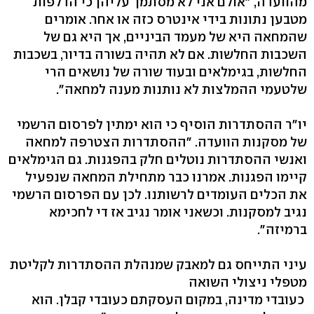
מהוועדה, "אולם אני לא מסתמך עליהן כי הדלפות
מטבען נתונות בידי אינטרס כזה או אחר. אומרים
שהמחאה היא של מעמד הביניים, אך היא גם של
השכבות החלשות. אם לא תהיה בשורה בדיור, בשכבות
החלשות, בגימלאים ובעוד שורה של נושאים הרי
שלטעמי ההמלצות לא נותנות מענה למחאה".
יו"ר ההסתדרות הוסיף כי הוא ימתין לפרסום הרשמי
של מסקנות הוועדה. "ההסתדרות הצטרפה למחאה
ואנשי ההסתדרות נוטלים חלק בהפגנות. גם הגימלאים
קיימו הפגנות. אמרנו כבר מתחילת המחאה שנפעיל
את הכלים העומדים לרשותנו. לכן עם הפרסום הרשמי
נגיב למסקנות. וכשאני אומר נגיב אז די לחכימא
ברמיזה".
עיני התייחס גם למאבק שמנהלת ההסתדרות לקליטת
מטפלי ניצולי השואה
כעובדי מדינה, במקום העסקתם כעובדי קבלן. הוא