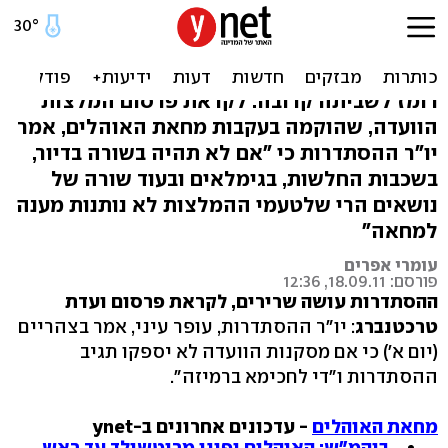
עיני מאיים: נגיב אם מסקנות
טרכטנברג לא יספקו
רומז לשביתה קרובה: לקראת פרסום המלצות
הוועדה, שהוקמה בעקבות מחאת האוהלים, אמר
יו"ר ההסתדרות כי "אם לא תהיה בשורה בדיור,
בשכבות החלשות, בגימלאים ובעוד שורה של
נושאים הרי שלטעמי ההמלצות לא נותנות מענה
למחאה"
עומרי אפרים
פורסם: 18.09.11, 12:36
ההסתדרות עושה שרירים, לקראת פרסום ועדת
טרכטנברג
: יו"ר ההסתדרות, עופר עיני, אמר בצהריים
(יום א') כי אם מסקנות הוועדה לא יספקו תגיב
ההסתדרות ו"די לחכימא ברמיזה".
מחאת האוהלים
- עדכונים אחרונים ב-ynet
ביהמ"ש: האוהלים יפונו מרוטשילד עד ראש