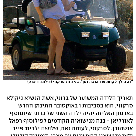
"זה הולך לקחת עוד הרבה זמן". בני הזוג סרקוזי
(צילום: רויטרס)
תאריך הלידה המשוער של ברוני, אשת הנשיא ניקולא
סרקוזי, הוא בסביבות 1 באוקטובר. התינוק החדש
בארמון האליזה יהיה ילדה השני של ברוני שיתווסף
לאורליאן - בנה מנישואיה הקודמים לפילוסוף רפאל
אנטהובן. לסרקוזי, לעומת זאת, שלושה ילדים: פייר
וז'אן מנישואיו הראשונים עם מארי-דומיניק קוליולי,