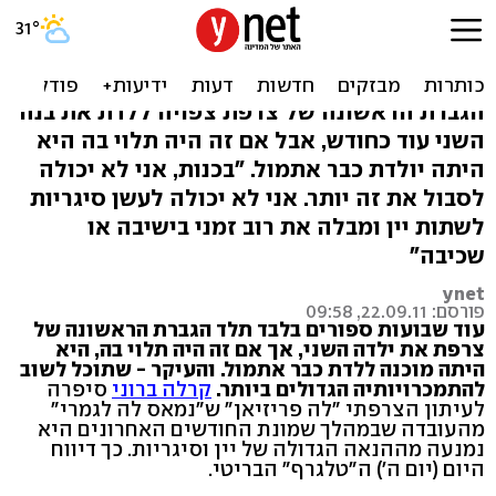
קרלה ברוני: "נמאס מההריון,
רוצה לעשן סיגריה"
הגברת הראשונה של צרפת צפויה ללדת את בנה
השני עוד כחודש, אבל אם זה היה תלוי בה היא
היתה יולדת כבר אתמול. "בכנות, אני לא יכולה
לסבול את זה יותר. אני לא יכולה לעשן סיגריות
לשתות יין ומבלה את רוב זמני בישיבה או
שכיבה"
ynet
פורסם: 22.09.11, 09:58
עוד שבועות ספורים בלבד תלד הגברת הראשונה של
צרפת את ילדה השני, אך אם זה היה תלוי בה, היא
היתה מוכנה ללדת כבר אתמול. והעיקר - שתוכל לשוב
להתמכרויותיה הגדולים ביותר.
קרלה ברוני
סיפרה
לעיתון הצרפתי "לה פריזיאן" ש"נמאס לה לגמרי"
מהעובדה שבמהלך שמונת החודשים האחרונים היא
נמנעה מההנאה הגדולה של יין וסיגריות. כך דיווח
היום (יום ה') ה"טלגרף" הבריטי.