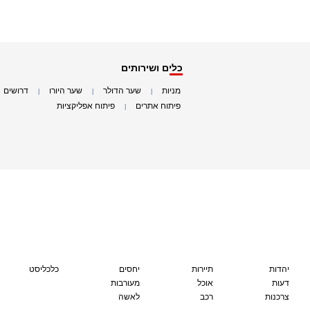
כלים ושירותים
מניות
שער הדולר
שער היורו
דרושים
|
|
|
|
פיתוח אתרים
פיתוח אפליקציות
|
|
יהדות
תיירות
יחסים
כלכליסט
דעות
אוכל
מעורבות
צרכנות
רכב
לאשה