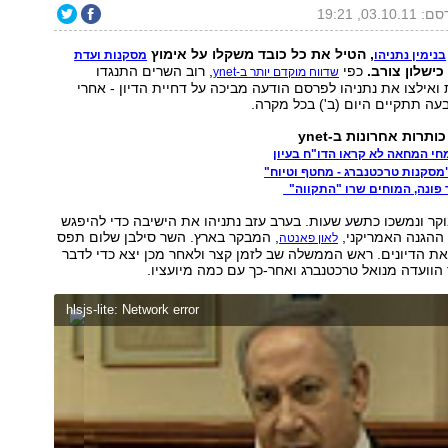
03.10.1, 19:21
, הטיל את כל כובד משקלו על אימוץ
בנימין נתניהו
מסקנות ועדת
כישלון צורב.
כפי
, רוב השרים התנגדו
שדווח מוקדם יותר ב-ynet
ואילצו את נתניהו לפרסם הודעה מביכה על דחיית הדיון - אחרי
ה תתקיים היום (ב') בכל מקרה.
כותרות אחרונות ב-ynet
חי המחאה לא קראו הדו"ח בעיון
"מסקנות טרכטנברג - מחטף וטיוח"
פונה, המוחים שרו "התקווה"
וקר ונמשכו כתשע שעות. בערב עזב נתניהו את הישיבה כדי להיפגש
 ההגנה האמריקני,
, המבקר בארץ. השר סילבן שלום תפס
לאון פאנטה
את הדיונים. ראש הממשלה שב לזמן קצר ולאחר מכן יצא כדי לדבר
 הוועדה מנואל טרכטנברג ואחר-כך עם כמה מיועציו.
hlsjs-lite: Network error