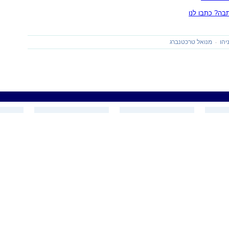
ה? כתבו לנו
יהו
מנואל טרכטנברג