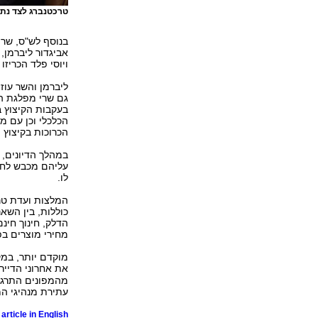
טרכטנברג לצד נת
בנוסף לש"ס, שרי 
אביגדור ליברמן,
ויוסי פלד הכריזו
ליברמן והשר עוזי
גם שרי מפלגת הע
בעקבות הקיצוץ ב
הכלכלי וכן עם מ
הכרוכות בקיצוץ 
במהלך הדיונים, 
עליהם מכבש לחצי
לו.
המלצות ועדת טר
מחירי מוצרים בפ
מוקדם יותר, במק
את אחרוני הדייר
מהמפונים התרגש
עתירת מנהיגי המ
article in English