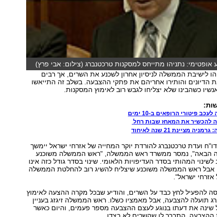
 אופטימי: נתניהו מתייחס למסקנות טרכטנברג (צילום: אבי פרץ)
ו לישיבת הממשלה לניסיון אחרון לשכנע את השרים, אך רבים
 הדיונים והותירו אחריהם את פתקי ההצבעה. בשלב זה התייאשו
יו כשהבינו שלא יצליחו לגבש רוב לאימוץ המסקנות.
ות:
ב פיטורי הרופאים ב-10 ימים
ה להכשיר את המאחז שבות רחל
יה מציינת 21 שנה לאיחוד
דו"ח ועדת טרכטנברג להורדת יוקר המחייה של אזרחי ישראל יימשך
 הבאה", נמסר ממשרד ראש הממשלה, "ראש הממשלה משוכנע
 לשינוי המהותי בסדר העדיפויות הלאומי. שינוי בסדר גודל כזה אינו
 אבל ראש הממשלה משוכנע שיצליח להשיג רוב להחלטת הממשלה
אזרחי ישראל".
יסה להפעיל לחץ כבד על השרים, והודיע שבכל מקרה ההצעה לאימוץ
 תועלה להצבעה, אבל מאמציו כשלו. ראש הממשלה זיגזג בעניין
שינה את דעתו בנוגע לעצם ההצבעה מספר פעמים, והיום כאשר
 ההצבעה, התברר לו שהשרים לא בצדו.