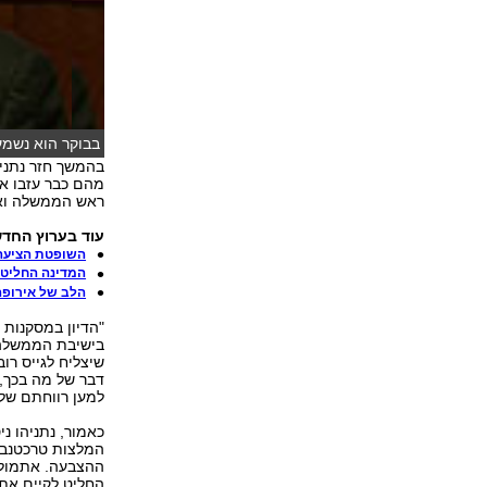
בבוקר הוא נשמע
בהמשך חזר נתניה
מהם כבר עזבו את
ראש הממשלה ואנש
עוד בערוץ החדש
השופטת הציעה לעכ
המדינה החליט
הלב של אירופה: גרמנ
"הדיון במסקנות 
בישיבת הממשלה
שיצליח לגייס רוב
דבר של מה בכך,
למען רווחתם של 
כאמור, נתניהו נ
המלצות טרכטנברג
ההצבעה. אתמול 
החליט לקיים את