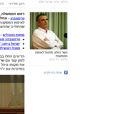
צילום: מרק ישראל סלם
רונן מדזיני
פורסם: 1
ראש הממשלה,
- ונחל 
טרכטנברג
לאימוץ המסקנות 
שהתחייב שההצבע
- 
מחאת האוהלים
טרכטנברג: מומ
ישראל ביתנו: 
מאהל רוטשילד 
השר כחלון. מתנגד לאימוץ
המסקנות
הדיונים החלו בב
צילום: גיל יוחנן
לזמן קצר עם שר
את מקומו וניהל 
בפרטיות עם יו"ר
שתף בפייסבוק