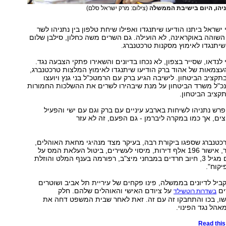
ניהו, היום בישיבת הממשלה
(צילום: מרק ישראל סלם)
ישראל ביתנו הודיעו שיתנגדו ואפילו שיחת טלפון בין נתניהו לשר
 השוהה באוקראינה, לא הועילה. גם השרים משה כחלון, סילבן שלום
 שיתנגדו לאימוץ מסקנות טרכטנברג.
 לנדאו, שסייר בצפון, לא נכחו בדיונים והשאירו פתקי הצבעה נגד.
צמאות של אהוד ברק הודיעו שיתנגדו לאימוץ המלצות טרכטנברג,
תקציב הביטחון. לישיבה הגיע ברק עם הרמטכ"ל בני גנץ ויועצו
נכ"ל משרד הביטחון על מנת שיבהירו לשרים את ההשלכות החמורות
תקציב הביטחון.
פרש נתניהו לשיחות בארבע עיניים עם ברק וגם עם ישי והפעיל
ם, אך כמו במקרה ליברמן - גם הפעם, זה לא עזר
כטנברג שספגו ביקורת רבה, בעיקר מצד מנהיגי מחאת האוהלים,
כוללות, בין השאר, אישור 196 אלף דירות, מיסוי לעשירים, ביטול העלאת המס על
הדלק, חינוך חינם מגיל 3, חיוב חרדים במבחני מיצ"ב, רפורמה בענף המלט והוזלת
יקוח".
ביל לדיונים בממשלה, פינו פקחים של עיריית תל אביב ושוטרים
ים
על ציודם האישי והאוהלים שלהם. חלק
בשדרות רוטשילד
ו, בכו והתחבקו זה עם זה. זאת לאחר שבית המשפט דחה את
אהל נגד הפינוי.
Read this 