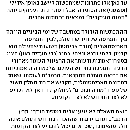
עד כאן אלו פתרונות שמחפשות ליישב באופן אידילי
(ופשטני) את הסתירה, אבל הפתרונות העמוקים יותר,
"המנה העיקרית", נמצאים במחוזות אחרים.
ההתכתשות הגדולה במחשבה של ימי הביניים הייתה
בין התפיסה של חידוש העולם, לבין התפיסה
האריסטוטלית (תורת אריסטו) הטוענת שהעולם הוא
קדמון, בלתי נברא ונצחי. רס"ג (רבי סעדיה גאון) הציג
בספרו "אמונות ודעות" את הרציונל העומד מאחורי
הדעה התומכת בחידוש העולם, שלכאורה תואמת יותר
את בריאת העולם המקראית. הרמב"ם לעומתו, שאחז
במסורת האריסטוטלית, הקדיש את רוב החלק השני
של ספרו "מורה נבוכים" למחלוקת הזו אך לא הכריע -
לא לצד החידוש לא לצד הקדמוּת.
"זאת השאלה לא יגיעו אליה במופת חותך", קבע
הרמב"ם ומדבריו נגזר שההכרה בחידוש העולם אינה
חלק מהאמונה, שכן אדם יכול להכריע לצד הקדמוּת