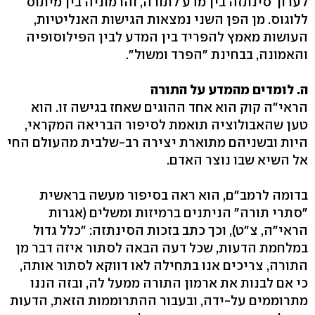
לערוך סינתזה בין מדע לתורה, והרמוניה בין מיתוס
ללוגוס. מן הפן השני נמצאות הגישות האנליטיות,
העושות מאמץ להפריד בין המדע לבין הפילוסופיה
והאמונה, בבחינת "הפרד ומשול".
ה. לומדים מהמדע על התורה
הראי"ה קוק הוא אחד ההוגים שאחז בגישה זו. הוא
טען שהאבולוציה תואמת לסיפור הבריאה המקראי,
היות ובשניהם מתוארת יצירה רב-שלבית מהעולם החי
אל השיא שבו נוצר האדם.
בדומה לרמב"ם, הוא ראה בסיפור מעשה בראשית
"סתרי תורה" הניתנים ברמיזות ומשלים (אגרות
הראי"ה, צ"ט), וכך כתב בזכות הסינתזה: "כלל גדול
במלחמת הדעות, שכל דעה הבאה לסתור איזה דבר מן
התורה, צריכים אנו בתחילה לאו דווקא לסתור אותה,
כי אם לבנות את ארמון התורה ממעל לה, ובזה הננו
מתרוממים על-ידה, ובעבור ההתרוממות הזאת, הדעות