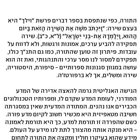
התורה, כפי שנתפסת בספר דברים פרשת "וילך" היא
בעצם שירה: "וַיִּכְתֹּב מֹשֶׁה אֶת הַשִּׁירָה הַזֹּאת בַּיּוֹם
הַהוּא, וַיְלַמְּדָהּ אֶת-בְּנֵי יִשְׂרָאֵל" (ל"א, כ"ב). שירה
תפקידה להביע ערכים, אמונות ורגשות, ולא לדווח על
עובדות. פיתרון זה טוען שהתורה, כמו גם התנ"ך כולו,
תפקידם למסור לנו מסר ערכי והתנהגותי, ואת זה הוא
עושה במגוון סגנונות ספרותיים - סיפורת, היסטוריה,
שירה ומשלים, אך לא ברפורטז'ה.
הגישה האנליטית גרמה להאצה אדירה של המדע
המודרני, לעומת המדע שקדם לו, ומפרותיו הטכנולוגים
הכבירים אנו נהנים. המתודה המדעית שאין במסגרתה
חשיבה מטאפיזית היא מכשיר חשוב לקיום מדע פורה.
כשם שהפרדה זו תורמת למדע, כך היא תורמת לאמונה
- היא מנקה אותה מהצורך לתת לנו מידע על העולם.
מידע שהוא בעיקרו חולין ומקצה את התורה לתחום