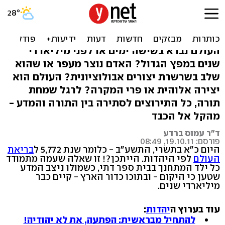
בראשית ברא: מדע ובריאת
העולם - כל התירוצים
העולם נברא בשישה ימים או לפני מיליארדי
שנים במפץ הגדול? האדם נוצר מעפר או שהוא
שלב בשרשרת יצורים אבולוציונית? העולם הוא
יצירה אלוהית או פרי המקרה? לרגל שמחת
תורה, כל התירוצים לסתירה בין התורה והמדע -
מהקל אל הכבד
ד"ר עמוס ברדע
פורסם: 19.10.11, 08:49
היום כ"א בתשרי, התשע"ב - כלומר שנת 5,772 ל
בריאת
העולם
לפי היהדות. הייתכן?! זו שאלה שעמה מתמודד
כל ילד המתחנך בבית ספר דתי, כשמולו ניצב המדע
שטען כי היקום - ובתוכו כדור הארץ - קיים כבר
מיליארדי שנים.
עוד בערוץ ה
יהדות
:
להתחיל מבראשית: הפתעה, את לא יהודיה!