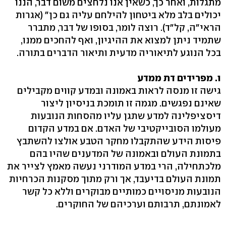
מתגלות, ואחר כך, כשאין אנו נלחצים משום דבר, הננו
יכולים בלב מלא ביטחון להילחם עליה גם כן" (אגרות
הראי"ה, קל"ד). רוצה לומר, בסופו של דבר, מתברר
שתמיד ניתן למצוא את ההיגיון, ואף להחכים ממנו,
בכל הנוגע לתיאוריה מדעית ותיאור הדברים בתורה.
ו. מפרידים דת ממדע
גישה זו מנסה לראות באמונה ובמדע קווים מקבילים
שאינם נפגשים. מגמה זו תומכת בניסיון ליצור
דיסציפלינה למדע שתגן עליו מהסחות הנובעות
מעולמו הסובייקטיבי של האדם. אם במדע הקדום
פיסות הידע שהתקבלו מחקר הטבע אולצו להשתבץ
בתמונת העולם ובאמונה של המדענים שהיו בהם
מלכתחילה, הרי במדע המודרני נעשה מאמץ לצייר את
תמונת העולם בדיעבד, אך ורק מתוך מסקנות הכרחיות
הנובעות מניסויים כמותיים מבוקרים וללא כל קשר
לאמונתם, תרבותם וערכיהם של החוקרים.