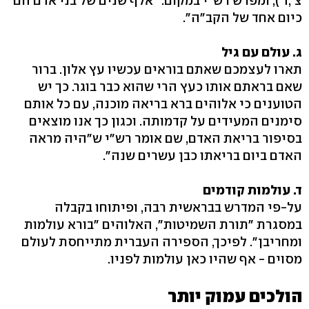
צ',ד'), ומפרש רש"י במקום: "אלף שנים של בני אדם הם
כיום אחד של הקב"ה".
ג. עולם עם גיל
תארו לעצמכם שאתם בוראים עכשיו עץ אלון. ברור
שאם בראתם אותו כעץ הרי שהוא כבר בוגר. כך יש
הטוענים כי אלוהים ברא בריאה מוכנה, עם כל אותם
סימנים המעידים על קדמותה. וכגון כך אנו מוצאים
בסיפור בריאת האדם, שם אומר רש"י ש"היה מראה
האדם ביום בריאתו כבן עשרים שנה".
ד. עולמות קודמים
על-פי המדרש בבראשית רבה, ופיתוחו בקבלה
במסגרת "תורת השמיטות", האלוהים "בורא עולמות
ומחריבן". לפיכך, הספירה העברית מתייחסת לעולם
מסוים - אף שהיו כאן עולמות לפניו.
הולכים עמוק יותר