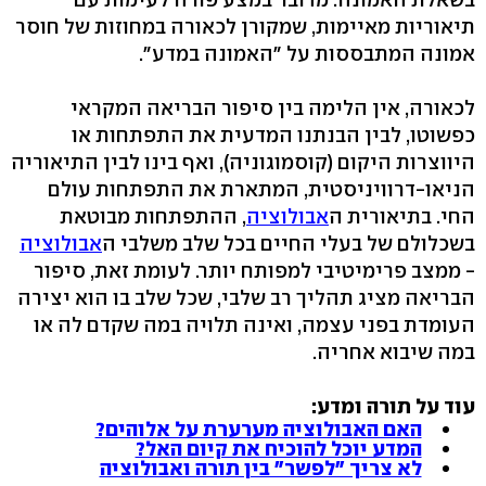
תיאוריות מאיימות, שמקורן לכאורה במחוזות של חוסר
אמונה המתבססות על "האמונה במדע".
לכאורה, אין הלימה בין סיפור הבריאה המקראי
כפשוטו, לבין הבנתנו המדעית את התפתחות או
היווצרות היקום (קוסמוגוניה), ואף בינו לבין התיאוריה
הניאו-דרוויניסטית, המתארת את התפתחות עולם
החי. בתיאורית ה
אבולוציה
, ההתפתחות מבוטאת
בשכלולם של בעלי החיים בכל שלב משלבי ה
אבולוציה
- ממצב פרימיטיבי למפותח יותר. לעומת זאת, סיפור
הבריאה מציג תהליך רב שלבי, שכל שלב בו הוא יצירה
העומדת בפני עצמה, ואינה תלויה במה שקדם לה או
במה שיבוא אחריה.
עוד על תורה ומדע:
האם האבולוציה מערערת על אלוהים?
המדע יוכל להוכיח את קיום האל?
לא צריך "לפשר" בין תורה ואבולוציה