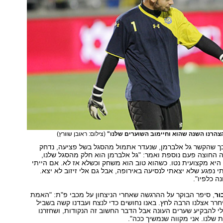
"הצהרנו השנה שהוא וחיימוב השוערים שלנו"
(צילום: ראובן שוורץ)
כך שהקשר גל אלברמן, שנעדר אתמול מהסגל בשל פציעה, נדחק
 החוצה פעם נוספת ואמר: "גל אלברמן הוא חלק מהסגל שלנו,
היא מקצועית נטו. כשהוא טוב הוא משחק וכשלא אז לא. אם הייתי
י נפגע שלא יצאתי לנסיעה באירופה, אבל גם אלי זיזוב לא יצא.
ה כלפיו".
ור
, סיפר הבוקר על ההרגשה שאחרי הניצחון על מכבי פ"ת: "האמת
חרר אצלנו הרבה לחץ. באנו נחושים כדי לנצח ועבדנו קשה בשביל
 לי להבקיע שערים העונה אבל הדבר החשוב זה הנקודות, ושחזרנו
 שלנו. אני מקווה שנמשיך ככה".