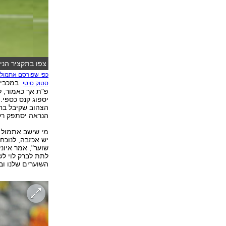
צפו בתקציר הניצ
וידאו: ספורט 5)
כפי שפורסם אתמול ב-ynet ספ
. במכבי
סטוק סיטי
פ"ת אך כאמור, 
יספוג קנס כספי.
הצהוב שקיבל בחמ
הנראה יסתפק רק 
מי שישב אתמול ע
יש אכזבה, לנוכח
שוער", אמר איוני
לתת לברק לוי לש
השוערים שלנו וב