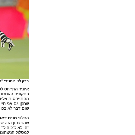
ברק לוי. איוניר: 
איוניר התייחס ל
בתקופה האחרונה
ההתייחסות אליו 
שחקן גם אני היית
שום דבר לא בכוונ
החלוץ
מונס דאב
שהניצחון הזה שי
זה. לא כ"כ הולך
למסלול הניצחונות