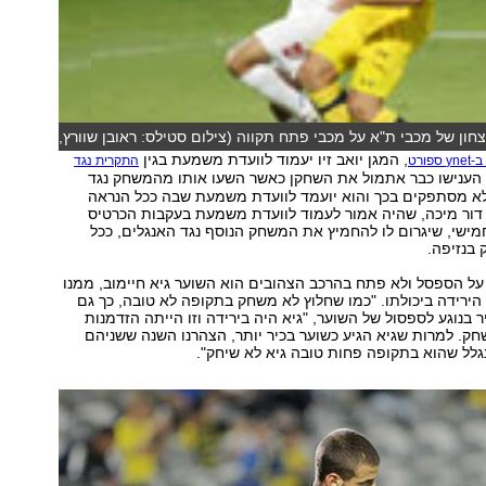
חון של מכבי ת"א על מכבי פתח תקווה (צילום סטילס: ראובן שוורץ,
, המגן יואב זיו יעמוד לוועדת משמעת בגין
ורט
התקרית נגד
 הענישו כבר אתמול את השחקן כאשר השעו אותו מהמשחק נגד
לא מסתפקים בכך והוא יועמד לוועדת משמעת שבה ככל הנראה
 דור מיכה, שהיה אמור לעמוד לוועדת משמעת בעקבות הכרטיס
ישי, שיגרום לו להחמיץ את המשחק הנוסף נגד האנגלים, ככל
בנזיפה.
ל הספסל ולא פתח בהרכב הצהובים הוא השוער גיא חיימוב, ממנו
 הירידה ביכולתו. "כמו שחלוץ לא משחק בתקופה לא טובה, כך גם
ר בנוגע לספסול של השוער, "גיא היה בירידה וזו הייתה הזדמנות
חק. למרות שגיא הגיע כשוער בכיר יותר, הצהרנו השנה ששניהם
גלל שהוא בתקופה פחות טובה גיא לא שיחק".