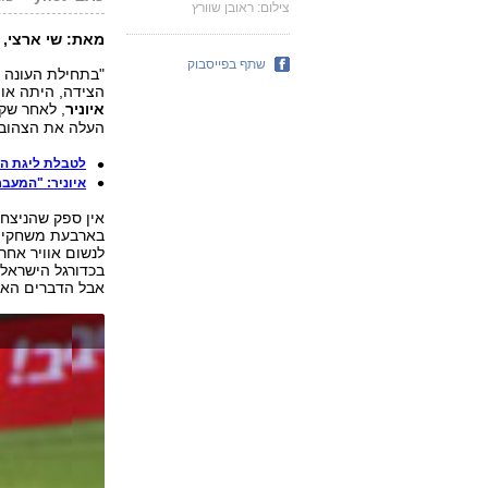
צילום: ראובן שוורץ
מאת: שי ארצי, ג
שתף בפייסבוק
"בתחילת העונה 
הצידה, היתה אוו
איוניר
, לאחר שק
העלה את הצהובי
לטבלת ליגת ה
איוניר: "המעבר
אין ספק שהניצחו
בארבעת משחקיה ה
לנשום אוויר אחר
בכדורגל הישראלי
אבל הדברים האלה