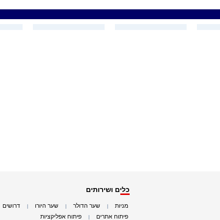
כלים ושירותים
מניות
שער הדולר
שער היורו
דרושים
|
|
|
|
פיתוח אתרים
פיתוח אפליקציות
|
|