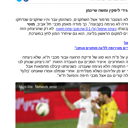
ידי ליפקין ומשה שיינמן
לא הצטבר מרמור אצל השחקנים, כשהזמן עבר והיו שחקנים שנדחקו
ירה לא נעימה בקבוצה", כך מודה מאמן מכבי תל אביב,
מוטי
בוצתו
. לא רק שהניצחון הזה
ניצחה אתמול (א') 0:1 את מכבי פתח תקווה
ם למקום הראשון בליגה, הוא גם שיחרר המון לחץ במערכת.
על
ים מאירופה לליגה סוחטים אותנו"
ן על פ"ת הוא סוג של זריקת הרגעה עבור מכבי ת"א, שלא ניצחה
אחרונים. איוניר הסכים עם העובדה הזאת: "זה ניצחון שנותן לנו
י התקופה הלא נעימה שעברנו. כשניצחנו קיבלנו מחמאות אבל
 יש מן עליהום כשלא מצליחים. אחרי שנפלנו אמרו שאנחנו 'בלוף'
 קורים גם אצל מכבי חיפה והפועל ת"א".
hlsjs-lite: Network error