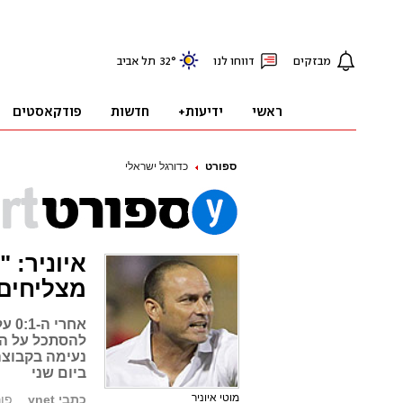
ספורט
כדורגל ישראלי
איוניר: 
מצליחים
אחר
להסתכל על הת
נעימה בקבוצה
ביום שני
מוטי איוניר
כתבי ynet
פורסם: 