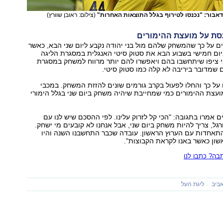
דאבור: "נכנסו לטירוף בגלל התוצאות האחרות"
(צילום: ראובן שוורץ)
סת על מועצת ההימורים
ם על כך שהמשחק שלהם מול בני יהודה נקבע ליום שני הבא, כאשר
ום חמישי בשבוע הבא את סטוק סיטי האנגלית במסגרת הליגה
י ציפו שיתחשבו בהם ויאפשרו להם יותר מרווח למשחק במסגרת
 שמדובר ביריבה לא קלה כמו סטוק סיטי.
על כך והחלו לפעול בקרב גורמים שונים להזזת המשחק. במכבי
עצת ההימורים כמי שמחייבת שיהיה משחק ביום שני בגלל הימורי
 אמרו בתגובה: "הכי קל לזרוק עלינו. לפי ההסכם שיש לנו עם
ל, צריך להיות משחק ביום שני, אבל אנחנו לא קובעים מי ישחק.
תאחדות עם הערוץ הראשון. עובדה שכבר התחשבנו השנה והיו
ון כאשר באנו לקראת הקבוצות".
ה? כתבו לנו
ביב
ליגת העל