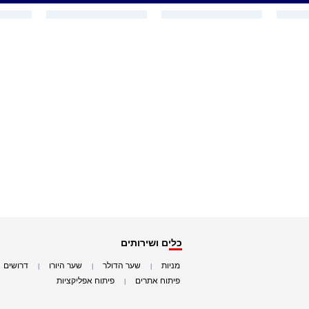
כלים ושירותים
מניות
שער הדולר
שער היורו
דרושים
|
|
|
|
פיתוח אתרים
פיתוח אפליקציות
|
|