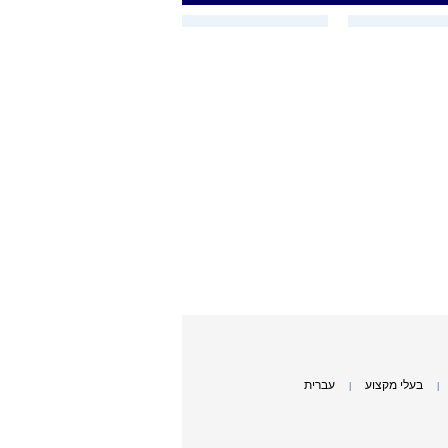
בעלי מקצוע
עברית
|
|