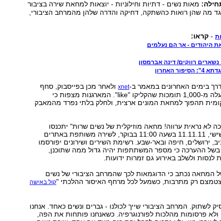
חילה:
מאות נשים - דתיות וחילוניות - יוצאות למחאת שירה בציבור
גד מה שהן רואות כהשתקה, דחיקה והדרה שלהן מהמרחב הציבורי,
-
קראו:
ת
ת היהודים - אך הם נעלמים
נשארים רווקים/ דינה אברמסון
ור האחרון
רך בימים האחרונים במאמר ב-
ולאחר מכן בפייסבוק, סחף
xnet
אחריו עד כה למעלה מ-1,000 תומכות שהקליקו "like". המארגנות מצפות כי
מית תהפוך למחאת המונים ארצית, ולחלק בלתי נפרד מהמאבק
 לא נראית ערווה! מחאה מוזיקלית של נשים שרות" יתכנסו
המפגינות ביום שישי, 11.11.11 בשעה 11:00 בבוקר, לשירה משותפת באתרים
ב, ירושלים, חיפה ובאר-שבע. רשימת השירים ושירונים יפורסמו
 בשל ההערכה כי מספר המשתתפות יהיה גדול ממה שתוכנן,
 לנסות ולשלב באירוע גם זמרות ידועות.
ל המחאה נכתב כי הדוגמאות לכך שהמרחב הציבורי של נשים
צטמצם רק מתרבות, כשמעל לכל מרחף האיסור ההלכתי "
קול באישה
ק לשתוק. המרחב הציבורי שייך לכולנו - גברים ונשים כאחד. אנחנו
ולא פרסומות מהלכות לפורנוגרפיה. כשאנחנו פותחות את הפה,