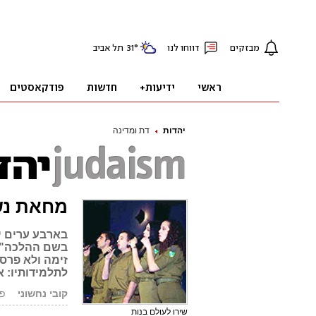
יהדות
דת ומדינה
מחאת נשי
בארבע ערים י
בשם ההלכה", 
זימה ולא פרסו
לתלמידותיו: 
קובי נחשוני
פורס
שירו לעולם בנות