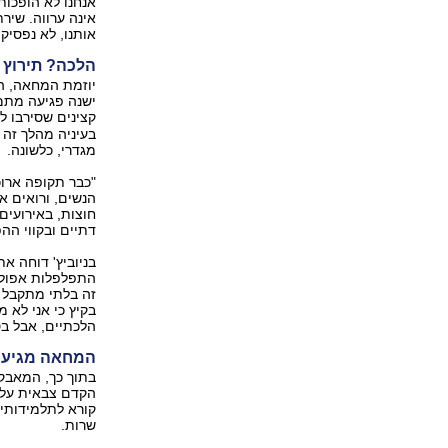
אנחנו לא הופכות
אינה ערווה. שירת
אותנו, לא נפסיק
הלכה? תירוץ 
ישנה פגיעה מתמש
קצינים שסירבו לה
בעיניה מהלך זה
מגדרי, כלשונה.
"כבר תקופה ארו
הנשים, ורואים א
חוצות, באירועי
דתיים ובקווי הה
בניוביץ' דוחה את
התפלפלות אפולוג
זה בלתי מתקבל 
בקיץ כי אני לא מ
הלכתיים, אבל בס
המחאה מגיעה
בתוך כך, המאבק 
הקדם צבאית על-שם
קורא לתלמידותיו
שרות.