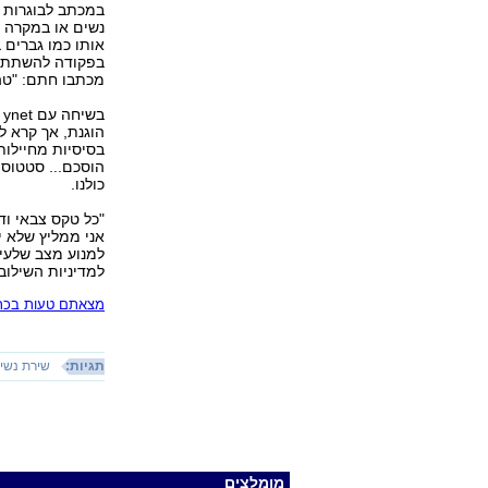
במכתב לבוגרות ה
נשים או במקרה ש
אותו כמו גברים 
בפקודה להשתתף 
מכתבו חתם: "טהר
ב
הוגנת, אך קרא ל
בסיסיות מחיילות
הוסכם... סטטוס-
כולנו.
"כל טקס צבאי ודת
אני ממליץ שלא י
למנוע מצב שלעית
למדיניות השילוב
מצאתם טעות בכתב
תגיות:
שירת נשי
מומלצים