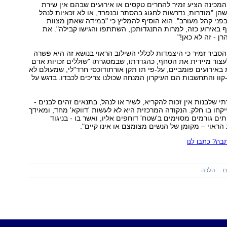
מכינה הציע זמיר להחרים טקסים או אירועים שבהם אין שירת
הן "מודרות, נדרשות לחגוג בהסתר ובנפרד, או לא זכאיות לנהל
בפני קהל מעורב". הוא הוסיף להמליץ כי "במידה שאתן מצוות
באירוע כזה, למרות התנגדותכן, השתתפו והגישו קבילה". את
ן - זה לא כאן!"
שיחה עם ynet הסביר זמיר כי היצמדות לכללי השילוב הראוי בנושא זה היא פשרה
עצור מיידית את הסחף, כהגדרתו, שבמסגרתו "שוללים זכויות אדם
 באירועים פומביים, על-פי תו תקן אורתודוכסי חרד"לי, שמעולם לא
קוו והתחשבות הם העיקרון המנחה שכולנו צריכים לכבדו. בדגש על
י שלבנות אין זכות להקריא, לשיר או לנהל, בתנאים זהים לבנים -
יקחו בו חלק. הנקודה המרכזית היא לא לעשות 'דווקא' מחד, ומאידך
ים גורמים מסוימים ב'שטח' דוחפים אליו, ואשר בו - בניגוד
 הראוי – מקומן של הנשים מצומצם או אינו קיים".
ה? כתבו לנו
ם
הלכה