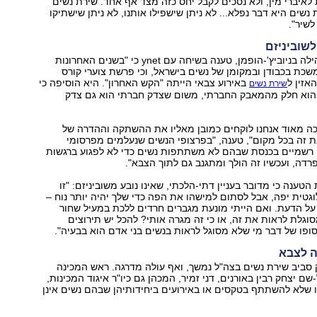
 לאיברי מין, ולא נסכים לקבל יחס כזה מצד אף אחד. שירת נשים
 נשים היא דבר נפלא... לא ניתן שישפילו אותנו, לא ניתן שישתיקו
 לשיר".
לשוביניזם
יוזמת המחאה, הילה בניוביץ'-הופמן, טענה בשיחה עם ynet כי "בשנים האחרונות
כת בכבודן ובמקומן של נשים בישראל, וכי פרשת צוערי קורס
אזין ל
באירוע צבאי הייתה "הקש האחרון". היא הוסיפה כי
שירת נשים
 הוא חלק מהמאבק החברתי, משום שצדק חברתי הוא גם צדק
כה מאוד אנחנו לוקחים כמובן מאליו את ההשתקה וההדרה של
ת זה בכל מקום", טענה, "בפרצופי הנשים שנעלמים מפרסומי
ם רשמיים בכנסת שבהם לא משתתפות נשים כדי לא לפגוע ברגשות
פרדה, ועכשיו זה הולך ומתגנב גם לתוך הצבא".
 הטענה כי מדובר בעניין דתי-הלכתי, שאינו נובע משוביניזם: "זו
טית יפה, אבל לסתום למישהו את הפה כדי שלך יהיה יותר נוח –
על הדעת. ואם הייתי מונעת מגברים חרדים ללכת במעיל שחור
סוגלת לראות את זה, או כי זה מגרה אותי? להכל יש תירוצים
ופו של דבר מי שלא מסוגל לראות בנשים בני אדם הוא בבעיה".
 לצבא
סביב שירת נשים בצה"ל נמשך, ואף עולה מדרגה. ראש המכינה
 יצחק רבין באורנים, דני זמיר, המכהן גם כיו"ר איגוד המכינות,
 שלא להשתתף בטקסים או באירועים ביחידותיהן שבהם נשים אינן