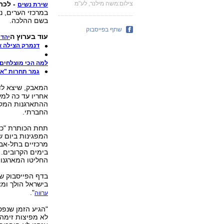
צילום:משה מילנר, לע"מ
- לכת
שירת נשים
במרכזי הערים, נ
בשם ההלכה.
שתף בפייסבוק
עוד בערוץ ה
יהדו
דנמרק
הצילה א
למה הכי מוצלחים 
גמר תחרות "אגדתא 4": הסיפ
המאבק, שיצא לד
ההתארגנות המקו
החברתי.
תחת הכותרת "ככה
מרכזיים בתל-אבי
בימים הקרובים.
החליטו המארגנות
בדף הפייסבוק ש
בישראל הולך ומ
".
ערווה
"הגיע הזמן שנפסי
לא מפיצות זימה 