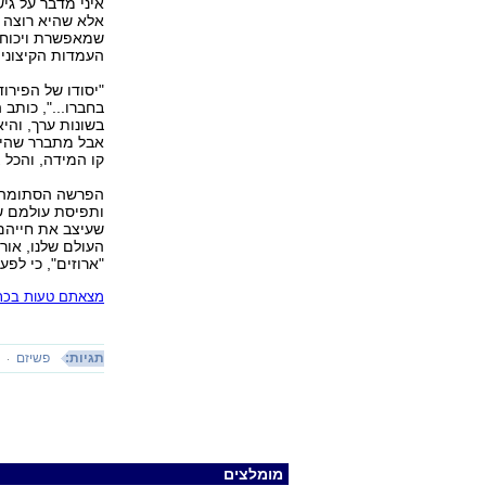
איני מדבר על גי
אלא שהיא רוצה ל
שמאפשרת ויכוחים
העמדות הקיצוני
"יסודו של הפירו
בחברו...", כותב 
בשונות ערך, והי
אבל מתברר שהיא 
קו המידה, והכל 
הפרשה הסתומה של
ותפיסת עולמם של
שעיצב את חייהם.
העולם שלנו, אור
"ארוזים", כי לפ
מצאתם טעות בכתב
תגיות:
פשיזם
פ
מומלצים