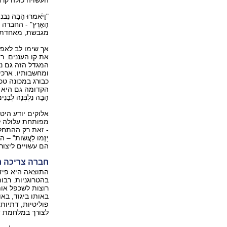
העשויה כולה קרח" (
"וַיֹּאמְרוּ הָבָה נִבְנֶה
הָאָרֶץ" - החבר
מגבשת, מאחדת.
אך שימו לב לאפק
את קו העננים. ר
המגדל הזה גם נו
ומחשבותיו. ארכ
כבורג במכונה טכ
הקדומה גם היא בעל
הָבָה נִלְבְּנָה לְבֵנִי
אלוקים יודע היט
מפותחת עלולה להגיע: 
- זאת רק ההתחלה, א
יָזְמוּ לַעֲשׂוֹת
הם עשויים ליצור
חברה צריכה רי
התוצאה היא פיזו
בהטרוגניות. רבות
רוצות לשכפל אותנ
באותו ביגוד, באו
פוליטיות, דתיות
לצורך במלחמת ד