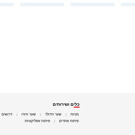
כלים ושירותים
מניות
שער הדולר
שער היורו
דרושים
|
|
|
|
פיתוח אתרים
פיתוח אפליקציות
|
|