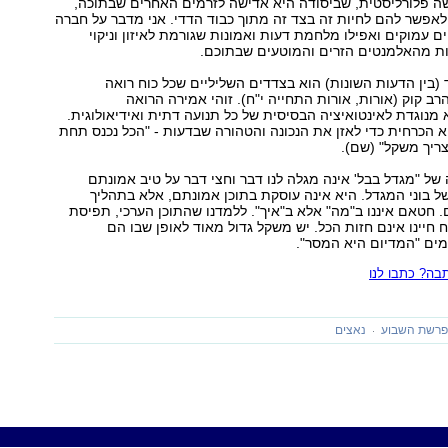
שה פלורליסטית, שביסודה היא אדישה לזרמים האחרים שבתוכה,
אפשר להם לחיות זה בצד זה מתוך כבוד הדדי. אני מדבר על חברה
 עמוקים ואפילו מלחמת דעות ואמונות שגורמת לאיזון וניקוי
ות מהאלמנטים הזרים והמוטעים שבתוכם.
ד (בין הדעות השונות) הוא בצדדים השליליים שכל כוח רואה
הרב קוק (אורות, אורות התחייה י"ח). זוהי אמירה הרואה
א מנוגדת לאינטואיציה הבסיסית של כל תנועה דתית ואידיאולוגית.
הכרחית כדי לאזן את הנכונה והטהורה שבדעות - "הכל נכנס תחת
צריך משקל" (שם).
 "מגדל בבל' אינה מגלה לנו דבר וחצי דבר על טיב אמונתם
 בוני המגדל. היא אינה עוסקת בתוכן אמונתם, אלא בתהליך
 חטאם איננו ב"מה" אלא ב"איך". ללמדנו שהתוכן הערכי, תפיסת
ח חיינו אינם חזות הכל. יש משקל גדול מאוד לאופן שבו הם
עמים "המדיום היא המסר".
ה? כתבו לנו
רשת השבוע
נאצים