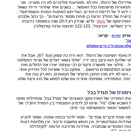
ריכלו של היטלר, ותו לא. מאורעות פוליטיים לא היו מענייני. אני
פאורות מרשימות ככל האפשר.... בשנים אחר שחרורי הייתי נשאל
 ידוע לי על רדיפת היהודים, הגלייתם למחנות המוות והשמדתם?...
יזציה של תהליך הרצח כן פוחת מספר הרוצחים" - כך כתב אלברט
הארכיטקט של
ימ"ש, שנידון רק ל-20 שנה במשפטי נירנברג
היטלר
זיכרונות", 122-123 תרגמה עדנה קורנפלור).
ערוץ
-
קראו:
יהדות
נח"
שלא נטבע/ ח"כ חיים אמסלם
שפאר לא זוכר את נאומי השיטנה של היטלר, הוא היה כה עסוק (עמ' 67), אבל את
שלהם הוא עיצב במו ידיו: "אלפי נושאי דגלים של סניפי המפלגה
... סילוני אור מעשרה זרקורים רבי עוצמה יאירו את הדגלים ואת
צים המתנוססים בראשם.... אפקט כביר ששיווה לכל החיזיון אופי...
, הוא לא ידע מהו התוכן הרצחני של הנאומים, הוא רק בנה את
מת, המפחידה, שסחפה אחריה עם שלם למסע של הרג ורצח שלא
סטית של מגדל בבל
תו המודרני של הארכיטקט האנונימי של מגדל בבל, שתחילתו וסופו
שבוע שלנו "נח". שימו לב לדמיון המצמרר בין המודל התנ"כי של
שטר הנאצי והפאשיסטי בני ימינו:
ֶץ שָׂפָה אֶחָת וּדְבָרִים אֲחָדִים" - אסור לדבר בכמה שפות, ואסור להביע
 אחידות טוטליטארית, אין חופש מחשבה ודיבור, אין מלחמת דעות
ות הסותרים שבחברה, אחידות מרהיבה הדומה "לקתדרלה