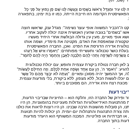
שם, 67).
 לָּנוּ עִיר וּמִגְדָּל וְרֹאשׁוֹ בַשָּׁמַיִם וְנַעֲשֶׂה לָּנוּ שֵׁם פֶּן נָפוּץ עַל פְּנֵי כָל
ה הפאשיסטית הקדומה הזו חייבת הייתה, כמו זו בת ימינו, בתפאורה
ט ה"הכביר המשווה אופי עוצר נשימה": מגדל ענק, שראשו חוצה
אשו "בשמים" בגובה שהעין האנושית איננה יכולה לעקוב אחריו.
שא אופי מאיים, מעין עין גדולה הבולשת אחרי היחיד מעשיו
יטקטורה שמאפסת את האדם, מקטינה את מימדיו, ושמה אותו
נולוגית אדירה הדורסת את הפרט. ואכן, החברה הפאשיסטית
ת כושר טכנולוגי ותעשייתי מפותחים: "וַיֹּאמְרוּ אִישׁ אֶל רֵעֵהוּ
ם וְנִשְׂרְפָה לִשְׂרֵפָה וַתְּהִי לָהֶם הַלְּבֵנָה לְאָבֶן וְהַחֵמָר הָיָה לָהֶם לַחֹמֶר".
ב לאן חברה נטולת ביקורת עצמית וחופש, עם יכולת טכנולוגית
"וַיֹּאמֶר ה', הֵן עַם אֶחָד וְשָׂפָה אַחַת לְכֻלָּם, וְזֶה הַחִילָּם לַעֲשׂוֹת"
ך ההמשך יהיה מסוכן ומאיים. "וְעַתָּה לֹא יִבָּצֵר מֵהֶם כֹּל אֲשֶׁר
" – הם יוכלו לעשות הכול, ללא מצפון, ללא ביקורת, בלי מודעות עצמית.
 מכונת רצח והרג אדירה, הם מסוכנים ביותר.
בוי דעות
ר ופירוק של החברה הזו, והלקח הוא – החיוניות שבריבוי הדעות,
 מהתנועות האידיאולוגיות הגדולות מעוניינות בהומוגניות, הן היו
ו, הן סובלות מהשונות הרבה שבנינו. הן היו רוצות לראות את כולנו
תה צורת התנהגות והתנהלות יום-יומית. הן יכולות להיות תנועות
, או חברתיות או פוליטיות. המכנה המשותף הוא היעדר מודעות
עות בתוך החברה.