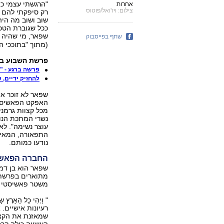
"הרגשתי עצמי כאד
אחרות
צילום: ויז'ואל/פוטוס
רק סיפקתי להם ת
שוב ושוב מה היה
ככל שגוברת הטכנ
שפאר, מי שהיה 
שתף בפייסבוק
(מתוך "בתוככי הרייך השלישי, 
פרשת השבוע ב
פרשה ברגע - "
להחזיק ידיים, 
האפקט הפאשיסטי 
מכל קצוות גרמניה
נשרי המתכת הנוצ
עוצר נשימה". לא
התפאורה, המאיי
נודעו כמותם.
החברה הפאשי
שפאר הוא בן דמו
מתוארים בפרשת ה
משטר פאשיסטי למ
" וַיְהִי כָל הָאָר
רעיונות אישיים.
שמאזנת את הקצו