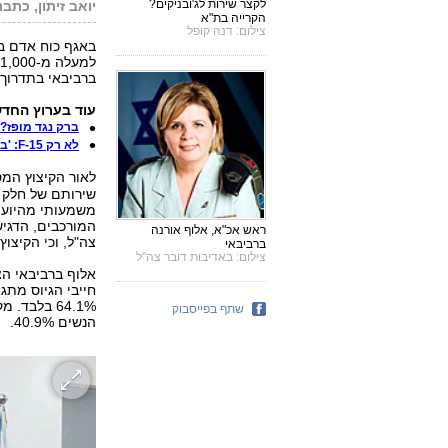
לקצר שירות לג'ובניקים?
יואב זיתון, כתב
הקרייה בת"א
צילום: דנה קופל
ל
ברביבאי בתדרוך 
עוד בערוץ החדש
ברק נגד מופז? 
לא רק 15-F: 'בתקיפת איראן ישראל תפגע ברשת'
לאור הקיצוץ המ
שירותם של חלק מ
משמעותי מהיועצ
ראש אכ"א, אלוף אורנה
צה"ל, וכי הקיצוץ
ברביבאי
צילום: באדיבות דובר צה"ל
שתף בפייסבוק
הנשים 40.9%.