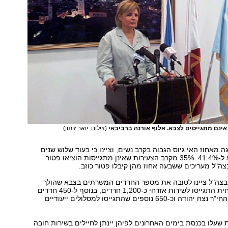
(צילום: יואב זיתון)
 מאחוז האי גיוס הגבוה בקרב נשים, וציינו כי בעוד שלוש שנים
צפוי הנתון להגיע ל-41.4%. 35% מקרב הצעירות שאינן מתגייסות הוציאו פטור
ה"ל מעריכים ששבעה אחוז מהן קיבלו פטור כוזב.
 בצה"ל ציינו לטובה את מספר החרדים המשרתים בצבא שהולך
וגדל. בשנה הנוכחית התגייסו לשירות אזרחי כ-1,200 חרדים, בנוסף ל-450 חרדים
שהתגייסו לגדוד החי"ר נצח יהודה וכ-650 נוספים שהתגייסו למסלולים ייעודיים
שעלו בכנסת בימים האחרונים לפיהן יינתן לחיילים בשירות חובה