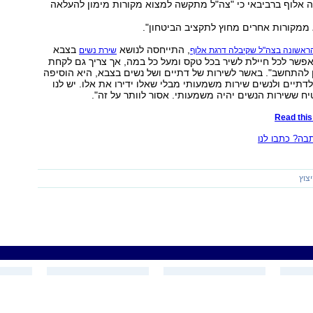
ה אלוף ברביבאי כי "צה"ל מתקשה למצוא מקורות מימון להעלאה
 ממקורות אחרים מחוץ לתקציב הביטחון".
, התייחסה לנושא
בצבא
אשונה בצה"ל שקיבלה דרגת אלוף
שירת נשים
 לאפשר לכל חיילת לשיר בכל טקס ומעל כל במה, אך צריך גם לקחת
ן להתחשב". באשר לשירות של דתיים ושל נשים בצבא, היא הוסיפה
לדתיים ולנשים שירות משמעותי מבלי שאלו ידירו את אלו. יש לנו
טיח ששירות הנשים יהיה משמעותי. אסור לוותר על זה".
Read this 
ה? כתבו לנו
צוץ