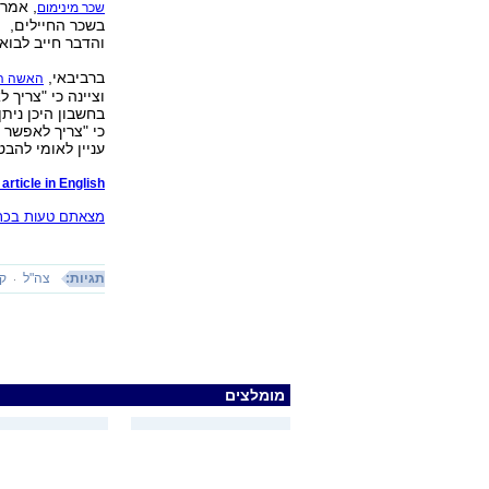
, אמר
שכר מינימום
בשכר החיילים,
והדבר חייב לבוא
ברביבאי,
האשה הר
וציינה כי "צריך
בחשבון היכן נית
כי "צריך לאפשר 
עניין לאומי להב
article in English
מצאתם טעות בכתב
תגיות:
צה"ל
קי
מומלצים