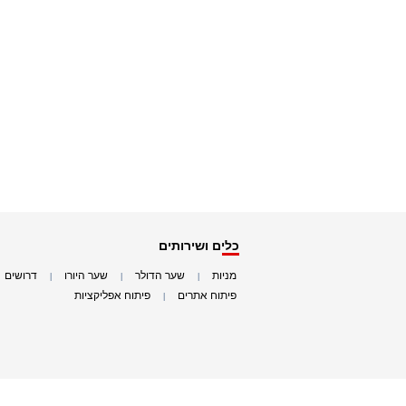
כלים ושירותים
מניות
שער הדולר
שער היורו
דרושים
|
|
|
|
פיתוח אתרים
פיתוח אפליקציות
|
|