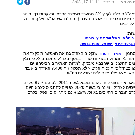
נו הצבאי
פורסם: 17.11.11, 18:08
באגף כוח אדם בצה"ל הוחלט לקצץ 5% ממערך משרתי הקבע, ובעקבות כך יפוטרו
מעלה מ-1,000 קצינים ונגדים. כך אמרה הערב (יום ה') ראש אכ"א, אלוף אורנה
לכתבים.
ות:
בוטל סיור של ועדת חוץ וביטחון
סתמן
, שוקלים בצה"ל גם את האפשרות לקצר את
בתקציב הביטחון
חיילי המנהלה בשירות סדיר. בנוסף בצה"ל מתכננים לקצץ חלק
ים החיצוניים שהצבא מעסיק. למרות האתגרים הביטחוניים
המורכבים, הדגישו בצה"ל כי תוכנית הקיצוץ לא תכלול את 7,400 האזרחים עובדי
 לא ימצע מלגייס חיילים שזכאים לת"ש.
אלוף ברביבאי הציגה את נתוני כוח האדם בצבא לשנת 2011, לפיהם 67% מקרב
חייבי הגיוס מתגייסים לצה"ל, וציינה כי בשנת 2020 צפויים להתגייס לצבא העם
64.1% בלבד. מקרב הגברים החייבים בגיוס, 25% אינם מתגייסים, ואילו בקרב