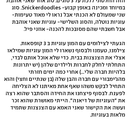
הזה החלטתי ללכת על 3 סוגים. סוג אחד שאני אוהבת
במיוחד ומכינה באופן קבוע- Snickerdoodles. סוג
שני שמעולם לא הכנתי אבל נראו לי מאוד טעימות-
עוגיות נוטלה, והסוג השלישי- עוגיות שאני אוהבת
אבל חשבתי שהם מסובכות להכנה- אוזני פיל.
הגעתי לצילומים עם המון עוגיות ב 3 קופסאות.
צילמנו, טעמנו ולבסוף נשארו לי המון עוגיות שמילאו
אצלי את הצנצנות בבית. כדי שלא אוכל אותם לבדי,
התחלתי לחלק לחברות ולילדים שלהן (יש יתרונות
בלהיות חברה שלי...) אחרי כמה ימים חזרתי
מהג'ימבורי עם חברה והבן שלה (בן שנתיים וחצי) והוא
התחיל לבקש משהו שאף אחת מאיתנו לא הצליחה
לפענח. לבסוף פיצחנו את החידה והסתבר שהוא רצה
את "העוגיות של דיאנה". הייתי מאושרת שהוא זכר
ועשה את הקישור שאני האמא עם הצנצנות שתמיד
מלאות בעוגיות.