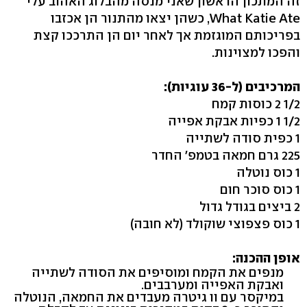
זה המתכון הראשון שאני מנסה מהבלוג האהוב עלי
What Katie Ate, כשהן יצאו מהתנור הן אכזבו
בפריכותם המוגזמת אך לאחר יום הן התרככו קצת
והפכו למצוינות.
המרכיבים (ל-36 עוגיות):
1/2 2 כוסות קמח
1/2 1 כפיות אבקת אפייה
1 כפית סודה לשתייה
225 גרם חמאה בטמפ' החדר
1 כוס נוטלה
1 כוס סוכר חום
2 ביצים בגודל גדול
1 כוס פצפוצי שוקולד (לא חובה)
אופן ההכנה:
מנפים את הקמח ומוסיפים את הסודה לשתייה
ואבקת האפייה ומערבבים.
במיקסר עם וו גיטרה מעבדים את החמאה, הנוטלה