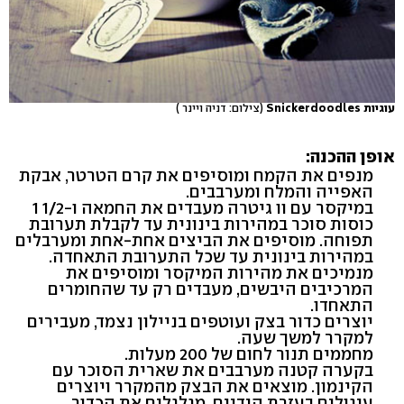
עוגיות Snickerdoodles
(צילום: דניה ויינר )
אופן ההכנה:
מנפים את הקמח ומוסיפים את קרם הטרטר, אבקת
האפייה והמלח ומערבבים.
במיקסר עם וו גיטרה מעבדים את החמאה ו-1/2 1
כוסות סוכר במהירות בינונית עד לקבלת תערובת
תפוחה. מוסיפים את הביצים אחת-אחת ומערבלים
במהירות בינונית עד שכל התערובת התאחדה.
מנמיכים את מהירות המיקסר ומוסיפים את
המרכיבים היבשים, מעבדים רק עד שהחומרים
התאחדו.
יוצרים כדור בצק ועוטפים בניילון נצמד, מעבירים
למקרר למשך שעה.
מחממים תנור לחום של 200 מעלות.
בקערה קטנה מערבבים את שארית הסוכר עם
הקינמון. מוצאים את הבצק מהמקרר ויוצרים
עיגולים בעזרת הידיים. מגלגלים את הכדור