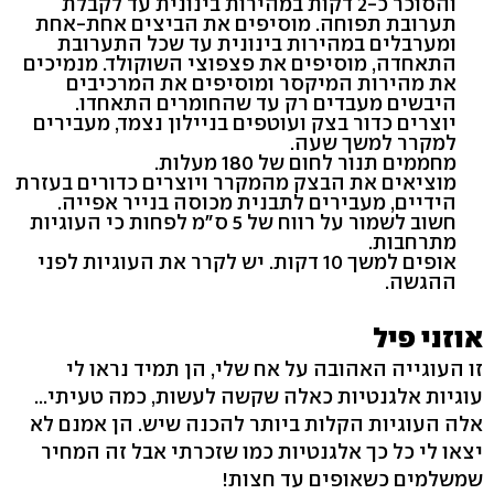
והסוכר כ-2 דקות במהירות בינונית עד לקבלת
תערובת תפוחה. מוסיפים את הביצים אחת-אחת
ומערבלים במהירות בינונית עד שכל התערובת
התאחדה, מוסיפים את פצפוצי השוקולד. מנמיכים
את מהירות המיקסר ומוסיפים את המרכיבים
היבשים מעבדים רק עד שהחומרים התאחדו.
יוצרים כדור בצק ועוטפים בניילון נצמד, מעבירים
למקרר למשך שעה.
מחממים תנור לחום של 180 מעלות.
מוציאים את הבצק מהמקרר ויוצרים כדורים בעזרת
הידיים, מעבירים לתבנית מכוסה בנייר אפייה.
חשוב לשמור על רווח של 5 ס"מ לפחות כי העוגיות
מתרחבות.
אופים למשך 10 דקות. יש לקרר את העוגיות לפני
ההגשה.
אוזני פיל
זו העוגייה האהובה על אח שלי, הן תמיד נראו לי
עוגיות אלגנטיות כאלה שקשה לעשות, כמה טעיתי...
אלה העוגיות הקלות ביותר להכנה שיש. הן אמנם לא
יצאו לי כל כך אלגנטיות כמו שזכרתי אבל זה המחיר
שמשלמים כשאופים עד חצות!