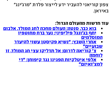
צפון קוריאני להעביר ידע לייצור פלדת "מרג'ינג"
באיראן.
עוד חדשות מהעולם הגדול:
בוא כבר, סנטה: העולם מחכה לחג המולד. אלבום
יחף בג'ונגל פיליפיני: נער ברח מחוטפיו
המוסלמים
אחרי השבץ: "נשיא פקיסטן עשוי להיעדר
שבועיים"
צ' קוריאה לדרום: אל תדליקו עצי חג המולד, זו
לוחמה
אלפי איטלקיות הפגינו נגד קיפוחן: "די
למצ'ואיזם"