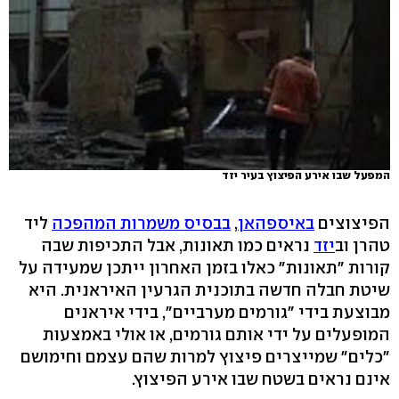
המפעל שבו אירע הפיצוץ בעיר יזד
הפיצוצים
באיספהאן
,
בבסיס משמרות המהפכה
ליד
טהרן וב
יזד
נראים כמו תאונות, אבל התכיפות שבה
קורות "תאונות" כאלו בזמן האחרון ייתכן שמעידה על
שיטת חבלה חדשה בתוכנית הגרעין האיראנית. היא
מבוצעת בידי "גורמים מערביים", בידי איראנים
המופעלים על ידי אותם גורמים, או אולי באמצעות
"כלים" שמייצרים פיצוץ למרות שהם עצמם וחימושם
אינם נראים בשטח שבו אירע הפיצוץ.