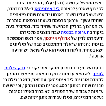
ראש הממשלה, משה (בוגי) יעלון, התייחס היום
לפיצוץ שאירע לכאורה
ליד איספהאן
ב-28 בנובמבר,
וכשנשאל עליו השיב: "אנחנו יודעים שהיו פיצוצים
ושהיה עשן". איראן פרסמה בשעתו גרסאות סותרות
על הפיצוץ, בחלקן הכחישה שהיה כזה. במקביל, בעת
ביקור ב
תערוכה בכנסת
שבה מוצגים מלכידתו
והעמדתו לדין של
אדולף אייכמן
, אמר ראש הממשלה
בנימין נתניהו ש"אלה המתכננים טבח של מיליונים
ישא במחיר. הלקח הנוסף הוא שלישראל יש זרועה
ארוכה".
בסוף השבוע דיווח מכון מחקר אמריקני כי
בדק צילומי
לוויין
, ולא מצא עדויות לנזק כתוצאה מפיצוץ במתקן
להמרת אורניום ליד איספהאן. עם זאת, הוא כן גילה כי
מבנים שהיו במתקן 400 מטרים ממנו נמחקו, וכי יש שם
עדויות לעבודה של דחפורים. לא ברור באילו נסיבות
נעלמו הבניינים, ואילו עבודות מתקיימות שם.