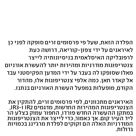
הפלדה הזאת, שעל פי פרסומים זרים סופקה לפני כן
לאיראנים על ידי צפון-קוריאה, דרושה כעת
לרפובליקה האיסלאמית בניסיונותיה לייצר
צנטריפוגות מודרניות ומהירות יותר להעשרת אורניום
מאלו שסופקו לה בעבר על ידי המדען הפקיסטני עבד
אל קאדר חאן. כמה אלפי צנטריפוגות אלו, מהדור
הקודם, מופעלות במפעל העשרת האורניום בנתנז.
האיראנים מתכוונים, לפי פרסומים זרים, להתקין את
הצנטריפוגות המהירות החדשות, מדגמים IR2 ו-IR3,
במתקן ההעשרה החדש פורדו, החפור עמוק בצלע הר
ליד העיר קום. אך כאמור, כדי לייצר את הצנטריפוגות
המודרניות האלה הם זקוקים לפלדת מרג'ינג בכמויות
גדולות.