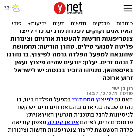
יעד הפיצוץ באיראן - פלדה
לייצור צנטריפוגות?
האיראנים זקוקים לפלדת מרג'ינג כדי לייצר
צנטריפוגות חדשות להעשרת אורניום וצינורות
פליטה למנועי טילים. טהרן הודיעה: תחמושת
שהובאה למפעל הפלדה גרמה לפיצוץ, בו נהרגו
7 ובהם זרים. יעלון: יודעים שהיה פיצוץ ועשן
באיספהאן. נתניהו הזכיר בכנסת: יש לישראל
זרוע ארוכה
רון בן ישי
פורסם: 12.12.11, 14:57
האם גם
לפיצוץ המסתורי
במפעל הפלדה ביזד, בו
נהרגו שבעה בני אדם ובהם אזרחים זרים, יש קשר
לניסיונות לחבל בתוכנית הגרעין האיראנית?
פרסומים זרים, לפיהם
איראן קיבלה
מצפון קוריאה
פלדה המשמשת לייצור צנטריפוגות חדשות וצינורות