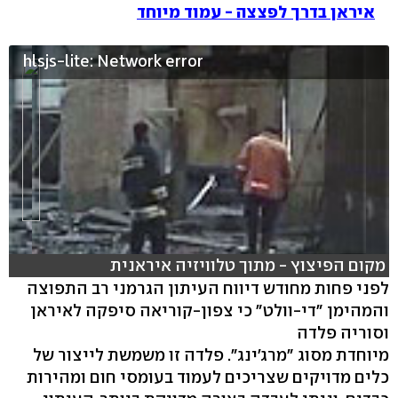
איראן בדרך לפצצה - עמוד מיוחד
hlsjs-lite: Network error
מקום הפיצוץ - מתוך טלוויזיה איראנית
לפני פחות מחודש דיווח העיתון הגרמני רב התפוצה
והמהימן "די-וולט" כי צפון-קוריאה סיפקה לאיראן
וסוריה פלדה
מיוחדת מסוג "מרג'ינג". פלדה זו משמשת לייצור של
כלים מדויקים שצריכים לעמוד בעומסי חום ומהירות