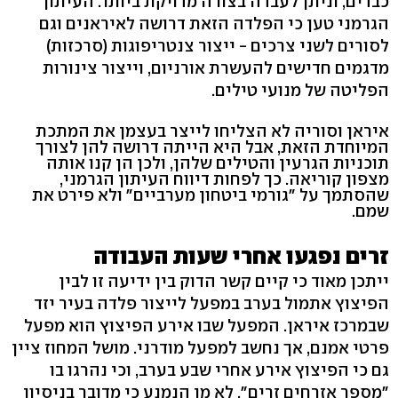
כבדים, וניתן לעבדה בצורה מדויקת ביותר. העיתון
הגרמני טען כי הפלדה הזאת דרושה לאיראנים וגם
לסורים לשני צרכים - ייצור צנטריפוגות (סרכזות)
מדגמים חדישים להעשרת אורניום, וייצור צינורות
הפליטה של מנועי טילים.
איראן וסוריה לא הצליחו לייצר בעצמן את המתכת
המיוחדת הזאת, אבל היא הייתה דרושה להן לצורך
תוכניות הגרעין והטילים שלהן, ולכן הן קנו אותה
מצפון קוריאה. כך לפחות דיווח העיתון הגרמני,
שהסתמך על "גורמי ביטחון מערביים" ולא פירט את
שמם.
זרים נפגעו אחרי שעות העבודה
ייתכן מאוד כי קיים קשר הדוק בין ידיעה זו לבין
הפיצוץ אתמול בערב במפעל לייצור פלדה בעיר יזד
שבמרכז איראן. המפעל שבו אירע הפיצוץ הוא מפעל
פרטי אמנם, אך נחשב למפעל מודרני. מושל המחוז ציין
גם כי הפיצוץ אירע אחרי שבע בערב, וכי נהרגו בו
"מספר אזרחים זרים". לא מן הנמנע כי מדובר בניסיון