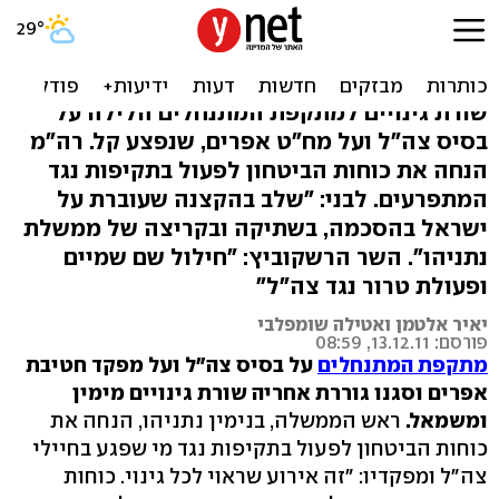
נתניהו: לפעול נגד תוקפי
צה"ל; לבני: אתה אשם
שורת גינויים למתקפת המתנחלים הלילה על
בסיס צה"ל ועל מח"ט אפרים, שנפצע קל. רה"מ
הנחה את כוחות הביטחון לפעול בתקיפות נגד
המתפרעים. לבני: "שלב בהקצנה שעוברת על
ישראל בהסכמה, בשתיקה ובקריצה של ממשלת
נתניהו". השר הרשקוביץ: "חילול שם שמיים
ופעולת טרור נגד צה"ל"
יאיר אלטמן ואטילה שומפלבי
פורסם: 13.12.11, 08:59
מתקפת המתנחלים
על בסיס צה"ל ועל מפקד חטיבת
אפרים וסגנו גוררת אחריה שורת גינויים מימין
ומשמאל.
ראש הממשלה, בנימין נתניהו, הנחה את
כוחות הביטחון לפעול בתקיפות נגד מי שפגע בחיילי
צה״ל ומפקדיו: "זה אירוע שראוי לכל גינוי. כוחות