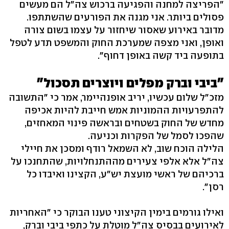
"הפריצה למחנה והפגיעה ברכוש צה"ל הם מעשים
פסולים ביותר. אני מגנה את הפורעים שהשתתפו.
מדובר באירוע שאסור שיחזור על עצמו בשום צורה
ואופן, ואני מצפה שמערכת החוק והמשפט תדע לטפל
בתופעה ביד קשה באופן דחוף".
"ביבי וברק מפלים ויוצרים תסכול"
מזכ"ל שלום עכשיו, יריב אופנהיימר, אמר כי "התשובה
להתפרעויות ההמוניות אמש חייבת להיות אכיפה
מחדש של החוק בשטחים ובראשה פינוי המאחזים,
שהפכו לסמל של הפקרות וכניעה.
הלילה הוכח שוב, לא השמאל רודף ומסכן את חיילי
צה"ל אלא אלפי צעירים מההתנחלויות, שהתחנכו על
ברכיהם של ראשי מועצת יש"ע, הקצינו ואיבדו כל
רסן".
ואילו גורמים בימין הקיצוני טענו הבוקר כי "האחריות
לאירועים בבסיס צה"ל מוטלת על כתפי ביבי וברק,