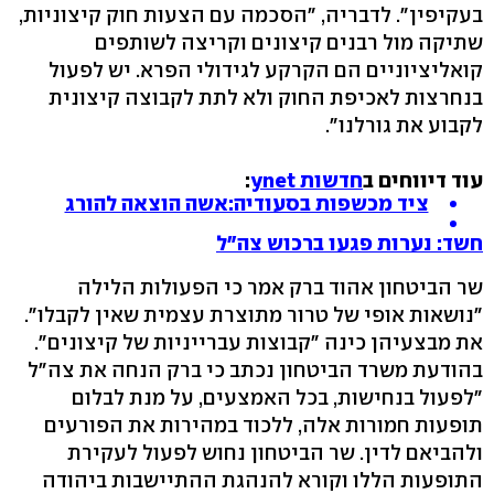
בעקיפין". לדבריה, "הסכמה עם הצעות חוק קיצוניות,
שתיקה מול רבנים קיצונים וקריצה לשותפים
קואליציוניים הם הקרקע לגידולי הפרא. יש לפעול
בנחרצות לאכיפת החוק ולא לתת לקבוצה קיצונית
לקבוע את גורלנו".
עוד דיווחים ב
חדשות ynet
:
ציד מכשפות בסעודיה:אשה הוצאה להורג
חשד: נערות פגעו ברכוש צה"ל
שר הביטחון אהוד ברק אמר כי הפעולות הלילה
"נושאות אופי של טרור מתוצרת עצמית שאין לקבלו".
את מבצעיהן כינה "קבוצות עברייניות של קיצונים".
בהודעת משרד הביטחון נכתב כי ברק הנחה את צה"ל
"לפעול בנחישות, בכל האמצעים, על מנת לבלום
תופעות חמורות אלה, ללכוד במהירות את הפורעים
ולהביאם לדין. שר הביטחון נחוש לפעול לעקירת
התופעות הללו וקורא להנהגת ההתיישבות ביהודה