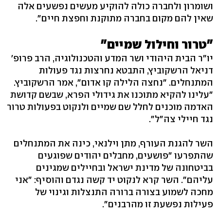
ושומרון ולחברה כולה להוקיע מעשים נפשעים אלה
שאין להם מקום בחברה מתוקנת וחפצת חיים".
"טרור וחילול שמיים"
יו"ר הבית היהודי ושר המדע והטכנולוגיה, הרב פרופ'
דניאל הרשקוביץ, התבטא נחרצות נגד פעולות
המתנחלים. "נחצה הלילה קו אדום", אמר הרשקוביץ.
"עלינו להקיא מתוכנו את גידולי הפרא, שבשם קדושת
האדמה מוכנים לחלל שם שמיים ולנקוט בפעולות טרור
נגד חיילי צה"ל".
השר להגנת העורף, מתן וילנאי, כינה את המתנחלים
שהתפרעו "פושעים, מחבלים יהודים שפוגעים
בביטחונה של מדינת ישראל ובחיילים שמגינים
עליהם". השר קרא לנקוט יד קשה נגדם והוסיף: "אני
מחכה לשמוע בצורה ברורה התנצלות וגינוי של
פעילות נפשעת זו מהרבנים״.