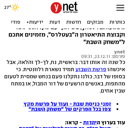
פרשת מקץ על הבמה
חלומות של אתמול הם שלהבות? ואם כן - מה
משמעותם? ynet, בשיתוף עם מקראנט-גשר
וקבוצת התיאטרון ה"בעטלרס", מזמינים אתכם
ל"משחק השבת"
ynet
פורסם: 23.12.11, 09:31
כל שנה זה אותו דבר: בראשית, נח, לך-לך והלאה, אבל
איכשהו
פרשת השבוע
תמיד נשארת רלוונטית. כי
בסופו של דבר, כולנו נתקלנו פעם בנחש שמסית לטעום
מהתפוח, באנשים הרשעים של דור המבול, או במתח
שבין אחים.
זמני כניסת שבת - ועוד על פרשת מקץ
צפו בכל הפרקים של "משחק השבת"
עוד בערוץ ה
יהדות
- קראו: