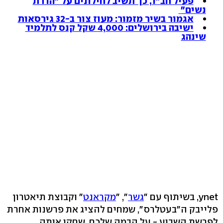
פעיל חב"ד, כך תשיב לחילונים על "הדרת
נשים"
אגמור בשיר מזמור: מעוז צור ב-32 גירסאות
ישיבה בירושלים: 4,000 שקל קנס לתלמיד
שינהג
ynet, בשיתוף עם "
גשר
", "
מקראנט
" וקבוצת תיאטרון
פלייבק ה"בעטלרס", שמחים להציג את פרשנות אחרת
לפרשת השבוע - על הבמה שלכם. שחקו אותה.