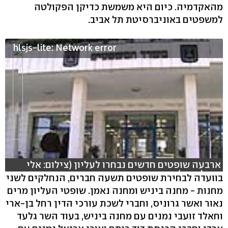
מהאקדמיה. כיום היא משמשת כדיקן הפקולטה
למשפטים באוניברסיטת תל אביב.
hlsjs-lite: Network error
ארבעה שופטים חדשים נבחרו לעליון (צילום: אלי
מנדלבאום)
בוועדה לבחירת שופטים תשעה חברים, הנחלקים לשני
מחנות - מחנה ביניש ומחנה נאמן. שופטי העליון מרים
נאור ואשר גרוניס, וחברי לשכת עורכי הדין רחל בן-ארי
וחאלד זועבי נמנים עם מחנה ביניש, בעוד השר גלעד