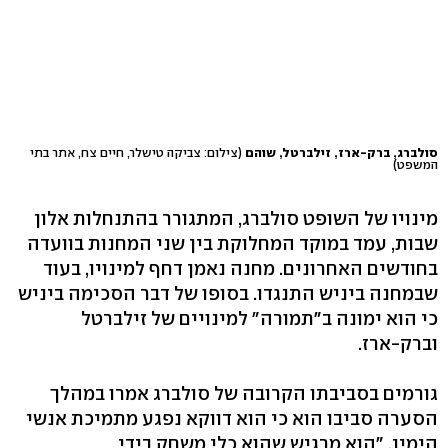
סולברג, ברק-ארז, זילברטל, שוהם
(צילום: צביקה טישלר, חיים צח, אתר בתי
המשפט)
מינויו של השופט סולברג, המתגורר בהתנחלות אלון
שבות, עמד במוקד המחלוקת בין שני המחנות בוועדה
בחודשים האחרונים. מחנה נאמן דחף למינויו, בעוד
שבמחנה ביניש התנגדו. בסופו של דבר הסכימה ביניש
כי הוא ימונה ב"תמורה" למינויים של זילברטל
וברק-ארז.
גורמים בסביבתו הקרובה של סולברג אמרו במהלך
הסערה סביבו הוא כי הוא דווקא נפגע מתמיכת אנשי
הימין. "הוא מרגיש שהוא כלי משחק בידי