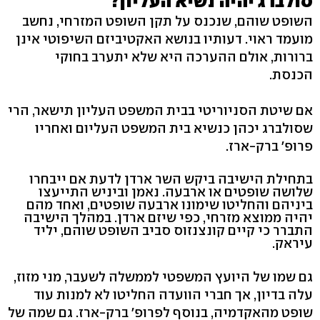
סולברג יהיה נשיא העליון?
השופט שוהם, שנכנס על תקן השופט המזרחי, נחשב
מועמד ראוי. דעותיו בנושא האקטיביזם השיפוטי אינן
ברורות, אולם ההערכה היא שלא יתערב בחוקי
הכנסת.
אם שיטת הסניוריטי בבית המשפט העליון תישאר, הרי
שסולברג יכהן כנשיא בית המשפט העליום ואחריו
פרופ' ברק-ארז.
בתחילת הישיבה ביקש השר ארדן לדעת אם ייבחרו
שלושה שופטים או ארבעה. נאמן וביניש התייעצו
ביניהם והחליטו שימונו ארבעה שופטים, ואחד מהם
יהיה ממוצא מזרחי, כפי שיזם ארדן. במהלך הישיבה
התברר כי קיים קונצנזוס סביב השופט שוהם, יליד
עיראק.
גם שמו של היועץ המשפטי לממשלה לשעבר, מני מזוז,
עלה בדיון, אך חברי הוועדה החליטו לא למנות עוד
שופט מהאקדמיה, בנוסף לפרופ' ברק-ארז. גם שמה של