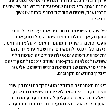
ארדן וחברי הכנסת דוד רותם ואורי אריאל נמנים עם
מחנה נאמן. כדי למנות שופט עליון נדרש רוב של שבעה
חברי ועדה, שיטה שהובילה למבוי סתום שנמשך
חודשים.
שלושה מהשופטים נבחרו פה אחד על-ידי כל חברי
הוועדה, אך בסולברג תמכו שמונה מול נמנע אחד -
זועבי. סולברג, שהיה המועמד המועדף על מחנה נאמן,
וזילברטל, ייכנסו לתפקידם החדש באופן מיידי. הם
יחליפו את השופטים איילה פרוקצ'יה ואדמונד לוי
שפרשו לגמלאות. ברק-ארז ושוהם ייכנסו לתפקידיהם
אחרי פרישתם של הנשיאה ביניש והשופט אליעזר
ריבלין בחודשים הקרובים.
בימים האחרונים התנהלו מגעים קדחתניים בין שני
המחנות, בידיעה שאם לא ייבחרו שופטים חדשים,
ייאלץ בית המשפט העליון להתמודד עם עומס כבד.
נאמן וביניש אף ניהלו מגעים סודיים. חברת הוועדה