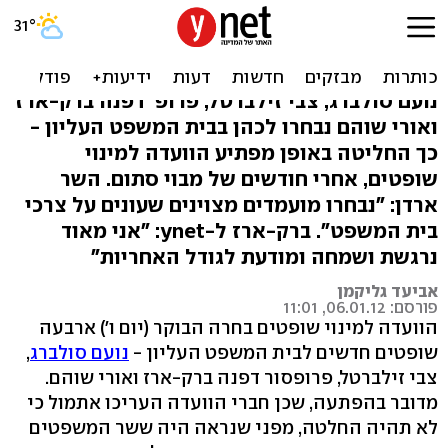
הפתעה: נבחרו ארבעה
שופטים חדשים לעליון
נועם סולברג, צבי זילברטל, פרופ' דפנה ברק-ארז
ואורי שוהם נבחרו לכהן בבית המשפט העליון -
כך החליטה באופן מפתיע הוועדה למינוי
שופטים, אחרי חודשים של מבוי סתום. השר
ארדן: "נבחרו מועמדים מצוינים שעונים על צרכי
בית המשפט". ברק-ארז ל-ynet: "אני מאוד
נרגשת ושמחה ומודעת לגודל האחריות"
אביעד גליקמן
פורסם: 06.01.12, 11:01
הוועדה למינוי שופטים בחרה הבוקר (יום ו') ארבעה
שופטים חדשים לבית המשפט העליון -
נועם סולברג
,
צבי זילברטל, פרופסור דפנה ברק-ארז ואורי שוהם.
מדובר בהפתעה, שכן חברי הוועדה העריכו אתמול כי
לא תהיה החלטה, מפני שנראה היה ששר המשפטים