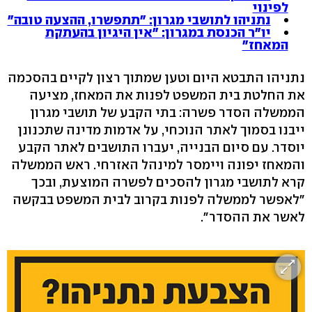
לפינוי
נתניהו לתושבי מגרון: "תתפשרו, ההצעה טובה"
יו"ר הכנסת במגרון: "אין היגיון בהעתקת
המאחז"
נתניהו התבטא היום וטען שמתוך רצון לקיים בהסכמה
את החלטת בית המשפט לפנות את המאחז, מציעה
הממשלה הסדר פשרה: בתי הקבע של תושבי מגרון
ייבנו בסמוך לאתר הנוכחי, על אדמות מדינה שתכנונן
יוסדר. עם סיום הבנייה, יעברו התושבים לאתר הקבע
והמאחז יפונה ויימסר למינהל האזרחי. ראש הממשלה
קרא לתושבי מגרון להסכים לפשרה המוצעת, ובכך
"לאפשר לממשלה לפנות בקרוב לבית המשפט בבקשה
לאשר את ההסדר".