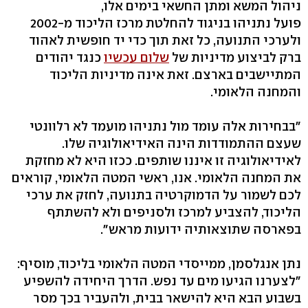
ניהול המשא ומתן החשאי בימים אלו,
פועל נתניהו בניגוד להחלטת מרכז הליכוד מ-2002
ולערכי התנועה, כל זאת תוך כדי יד חופשית לאהוד
ברק לביצוע מדיניות של
שלום עכשיו
כנגד יהודים
המתיישבים בארצם. זאת אינה מדיניות הליכוד
והמחנה הלאומי.
"בבחירות אלה עומד מול נתניהו מועמד לא רלוונטי
שעצם ההתמודדות הינה האידיאולוגיה שלו.
לאידיאולוגיה זו איננו שותפים. ככזו היא לא מחזקת
את המחנה הלאומי. אנו, ראשי המטה הלאומי, קוראים
לכם לשמור על הדמוקרטיה בתנועה, לחזק את ערכי
הליכוד, להצביע למרכז ולסניפים ולא להשתתף
בפארסה שתוצאותיה ידועות מראש".
נתן אנגלסמן, ממייסדי המטה הלאומי בליכוד, מוסיף:
"לצערנו הגיעו מים עד נפש. הדרך היחידה להשפיע
בשבוע הבא היא להישאר בבית, ולהעביר בכך מסר