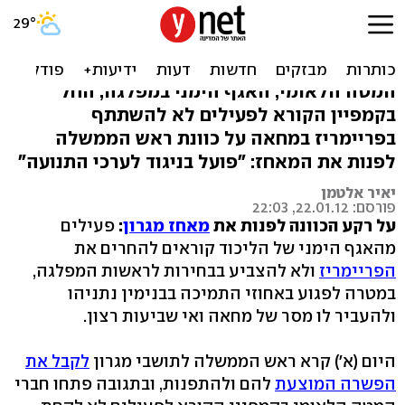
קמפיין בליכוד: "הצבעת
נתניהו - הרסת את מגרון"
המטה הלאומי, האגף הימני במפלגה, החל
בקמפיין הקורא לפעילים לא להשתתף
בפריימריז במחאה על כוונת ראש הממשלה
לפנות את המאחז: "פועל בניגוד לערכי התנועה"
יאיר אלטמן
פורסם: 22.01.12, 22:03
על רקע הכוונה לפנות את
מאחז מגרון
:
פעילים
מהאגף הימני של הליכוד קוראים להחרים את
הפריימריז
ולא להצביע בבחירות לראשות המפלגה,
במטרה לפגוע באחוזי התמיכה בבנימין נתניהו
ולהעביר לו מסר של מחאה ואי שביעות רצון.
היום (א') קרא ראש הממשלה לתושבי מגרון
לקבל את
הפשרה המוצעת
להם ולהתפנות, ובתגובה פתחו חברי