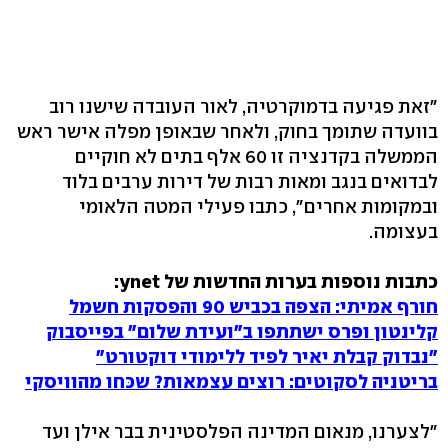
"זאת פגיעה בדמוקרטיה, לאור העובדה שישנו רוב
בוועדה שתומך בחוק, ולאחר שבאופן מפלה אישר ראש
הממשלה בקדנציה זו 60 אלף בתים לא חוקיים
לבדואים בנגב ומאות רבות של דירות ערבים בלוד
ובמקומות אחרים", כתבו פעילי המטה הלאומי
בעצומה.
כתבות נוספות בערות החדשות של ynet:
חורף אמיתי: הצפה בכביש 90 והפסקות חשמל
קלינטון ופרס ישתתפו ב"ועידת שלום" בפייסבוק
"נבדוק קבלת יאיר לפיד ללימודי דוקטורט"
בריטניה לסקוטים: רוצים עצמאות? שכּחו מהוויסקי
"לצערנו, מנאום המדינה הפלסטינית בבר אילן ועד