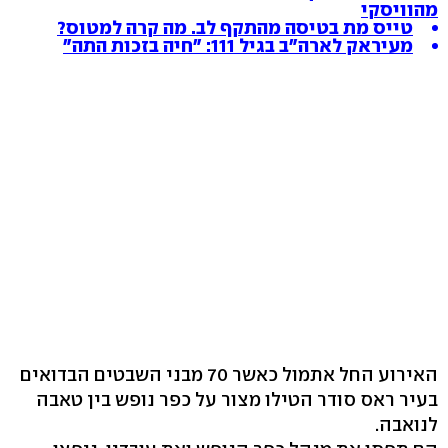
מהוויסקי
טייס מת בטיסה מהתקף לב. מה קרה למטוס?
מעיראק לארה"ב בגיל 111: "חיה בזכות התה"
האירוע החל אתמול כאשר 70 מבני השבטים הבדואים
בעיר ראס סודר הטילו מצור על כפר נופש בין טאבה
לנואבה.