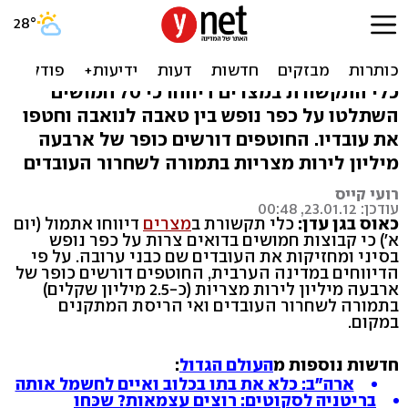
סיני: בדואים מחזיקים בני
ערובה בכפר נופש
כלי התקשורת במצרים דיווחו כי 70 חמושים
השתלטו על כפר נופש בין טאבה לנואבה וחטפו
את עובדיו. החוטפים דורשים כופר של ארבעה
מיליון לירות מצריות בתמורה לשחרור העובדים
רועי קייס
עודכן: 23.01.12, 00:48
כאוס בגן עדן:
כלי תקשורת ב
מצרים
דיווחו אתמול (יום
א') כי קבוצות חמושים בדואים צרות על כפר נופש
בסיני ומחזיקות את העובדים שם כבני ערובה. על פי
הדיווחים במדינה הערבית, החוטפים דורשים כופר של
ארבעה מיליון לירות מצריות (כ-2.5 מיליון שקלים)
בתמורה לשחרור העובדים ואי הריסת המתקנים
במקום.
חדשות נוספות מ
העולם הגדול
:
ארה"ב: כלא את בתו בכלוב ואיים לחשמל אותה
בריטניה לסקוטים: רוצים עצמאות? שכּחו