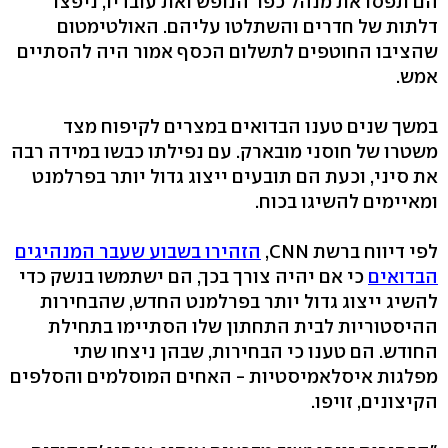
הם תפסו את מנהל כפר הנופש ואת עובדיו, ניפצו
דלתות של חדרים והשתלטו עליהם. האולטימטום
שהציבו החוטפים לתשלום הכסף אמור היה להסתיים
אמש.
במשך שנים טענו הבדואים במצרים לקיפוח מצד
משטרו של חוסני מובארק. עם נפילתו כבשו במידה רבה
את סיני, וכעת הם תובעים ייצוג גדול יותר בפרלמנט
ומאיימים להשיגו בכוח.
לפי דיווח ברשת CNN,
הזהירו בשבוע שעבר המנהיגים
הבדואים
כי אם יהיה צורך בכך, הם ישתמשו בנשק כדי
להשיג ייצוג גדול יותר בפרלמנט החדש, שהבחירות
ההיסטוריות לבית התחתון שלו הסתיימו בתחילת
החודש. הם טענו כי הבחירות, שבהן ניצחו שתי
מפלגות איסלאמיסטיות - האחים המוסלמים והסלפים
הקיצונים, זויפו.