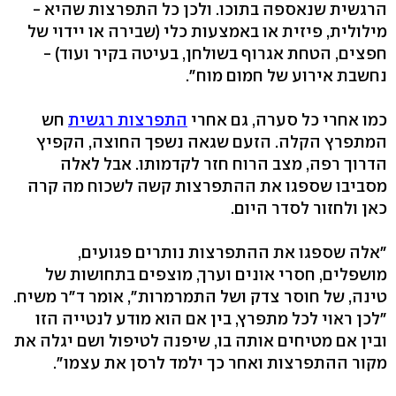
הרגשית שנאספה בתוכו. ולכן כל התפרצות שהיא -
מילולית, פיזית או באמצעות כלי (שבירה או יידוי של
חפצים, הטחת אגרוף בשולחן, בעיטה בקיר ועוד) -
נחשבת אירוע של חמום מוח‭."‬
כמו אחרי כל סערה, גם אחרי
התפרצות רגשית
חש
המתפרץ הקלה. הזעם שגאה נשפך החוצה, הקפיץ
הדרוך רפה, מצב הרוח חזר לקדמותו. אבל לאלה
מסביבו שספגו את ההתפרצות קשה לשכוח מה קרה
כאן ולחזור לסדר היום.
"אלה שספגו את ההתפרצות נותרים פגועים,
מושפלים, חסרי אונים וערך, מוצפים בתחושות של
טינה, של חוסר צדק ושל התמרמרות‭,"‬ אומר ד"ר משיח.
"לכן ראוי לכל מתפרץ, בין אם הוא מודע לנטייה הזו
ובין אם מטיחים אותה בו, שיפנה לטיפול ושם יגלה את
מקור ההתפרצות ואחר כך ילמד לרסן את עצמו‭."‬