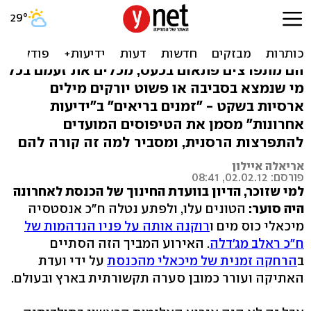
התפרצויות זעם: 8 טיפוסים
שצריך להיזהר מהם
הם מתפרצים פתאום בכעס, מכלים את זעמם בכל
מי שנמצא בסביבה או פשוט יורקים מילים
ארסיות בשקט - "זמנים בריאים" ב"ידיעות
אחרונות" מסמן את הטיפוסים המועדים
להתפרצות הרסנית, ומסביר למה זה קורה להם
אריאלה איילון
פורסם: 02.02.12, 08:41
למי שזוכר, הדיון בוועדת החינוך של הכנסת לאחרונה
היה סוער:
הטונים עלו, ולפתע נטלה ח"כ אנסטסיה
מיכאלי כוס מים ו
רוקנה אותה על פניו הנדהמות של
ח"כ ראלב מג'דלה
. האירוע המביך הזה הסתיים
ב
הרחקה זמנית של מיכאלי מהכנסת
על ידי ועדת
האתיקה ועורר כמובן סערה תקשורתית בארץ ובעולם.