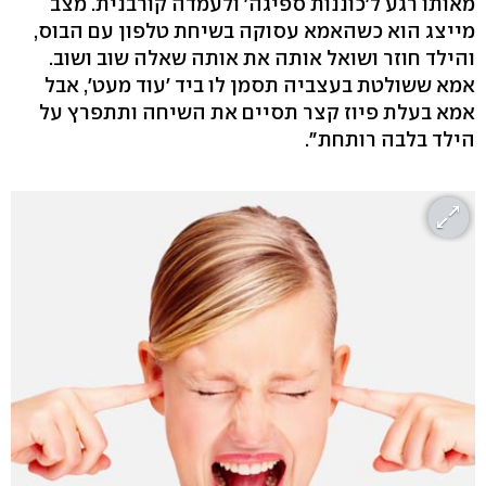
מאותו רגע ל'כוננות ספיגה' ולעמדה קורבנית. מצב
מייצג הוא כשהאמא עסוקה בשיחת טלפון עם הבוס,
והילד חוזר ושואל אותה את אותה שאלה שוב ושוב.
אמא ששולטת בעצביה תסמן לו ביד 'עוד מעט‭,'‬ אבל
אמא בעלת פיוז קצר תסיים את השיחה ותתפרץ על
הילד בלבה רותחת".