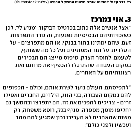
כל דבר עלול להוציא אותם משיווי המשקל הרגשי
(צילום: shutterstock)
3. אני במרכז
"אצל אנשים אלה כתוב בכרטיס הביקור: 'מגיע לי‭.'‬ לכן
כשזכויותיהם הבסיסיות נפגעות, זה גורר התפרצות
זעם. שהם ימתינו בתור בבנק? אז הם מתפרצים - על
הטלרית, על תור הממתינים ועל כל מה ששותף,
לטעמם, לחוסר הצדק. טיפוס מייצג הם הבכירים
במקום העבודה שהתרגלו להכפיף את מרותם ואת
רצונותיהם על האחרים.
"לתפיסתם, העולם נועד לשרת אותם, וכולם - הכפופים
להם במקום העבודה, בני הזוג, הילדים, החברים ואפילו
זרים - צריכים להפנים את זה. הם יתפרצו ובהמשך גם
יחליפו מוסך, מספרה, סניף בנק, רופא משפחה, רק
משום שהאחרים לא העריכו נכון שמגיע להם מהר
ועכשיו ולפני כולם‭."‬