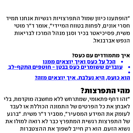
"הופתענו כיוון שמול התפרצויות רגשיות אנחנו תמיד
חסרי אונים, לפחות בטווח המיידי‭,"‬ אומר ד"ר מוטי
משיח, פסיכיאטר בכיר וסגן מנהל המרכז לבריאות
הנפש אברבנאל.
איך מתמודדים עם כעס?
הכל על כעס ואיך יוצאים ממנו
עובדים ששומרים כעס בבטן - חוטפים התקף-לב
הוא כועס, היא נעלבת. איך יוצאים מזה?
מהי התפרצות?
"זהו דחף פתאומי, שמתרחש ללא מחשבה מוקדמת, בלי
לאבחן את כל הפרטים של התמונה הכוללת או לעבד
לעומק את המידע המסעיר‭,"‬ מסביר ד"ר משיח. "ברגע
של התפרצות רגשית המתפרץ כבר לא רואה למולו את
נשוא הזעם. הוא רק חייב לשפוך את ההצטברות