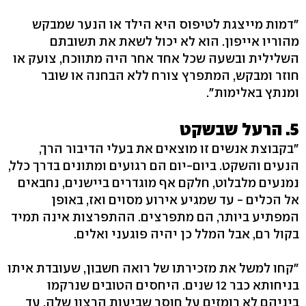
"דמות מייצגת לטיפוס היא הילד או הנער שמבקש
מהוריו אייפון. הוא לא יכול לשאת את תשובתם
השלילית ובשעה שכל אחד אחר היה מתווכח, צועק או
חוזר ומבקש, המתפרץ צורח ללא הבחנה או שובר
ומנתץ באלימות‭."‬
5. הרעל שבשקט
"בקבוצת אנשים זו מוצאים את בעלי הדיבור הרך,
הנעים והשקט. ביום-יום הם רגועים ומתונים בדרך כלל,
נמנעים מלבלוט, חלקם אף מוגדרים ביישנים, נחבאים
אל הכלים - עד שמגיע אירוע מסוים ואז, באופן
המפתיע ביותר, הם מתפרצים. ההתפרצות אינה תמיד
בקול רם, אבל המלל כן יהיה פוגעני ואלים.
"קחו למשל את מזכירתו של רואה חשבון, שעובדת איתו
בניחותא כבר 12 שנים. היחסים הטובים שנרקמו
ביניהם לא רומזים על חוסר שביעות הרצון שלה, עד