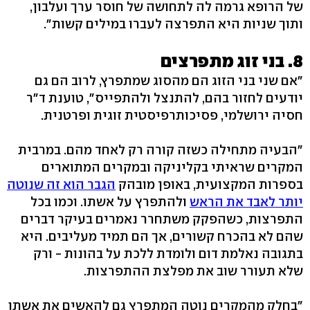
של הרופא גרמה לה לתחושה של חוסר ערך ועלבון,
ותוך שניות היא התפרצה לעברו במילים קשות‭."‬
8. בני זוג מתפרצים
"אם שני בני הזוג הם מהסוג שמתפרץ, לרוב הם גם
יודעים לחזור בהם, להתנצל ולהתפייס‭,"‬ טוענת ד"ר
חסיה ירושלמי, פסיכותרפיסטית זוגית ופרטנית.
"הבעיה מתחילה כשזה קורה רק לאחד מהם. במרבית
המקרים שראיתי בקליניקה ובמקרים המתוארים
בספרות המקצועית, באופן מובהק
הגבר הוא זה שנוטה
יותר לאבד את הראש
ולהתפרץ על אשתו. וכמו בכל
התפרצות, כשהפקק משתחרר נאמרים בעיקר דברים
שהם לא בהכרח קשורים, אך הם תמיד מעליבים. היא
בתגובה נאלמת דום ולומדת ללכת על בהונות - ורק
שלא תעורר שוב את מפלצת ההתפרצות.
"בחלק מהמקרים נוטה המתפרץ גם להאשים את אשתו