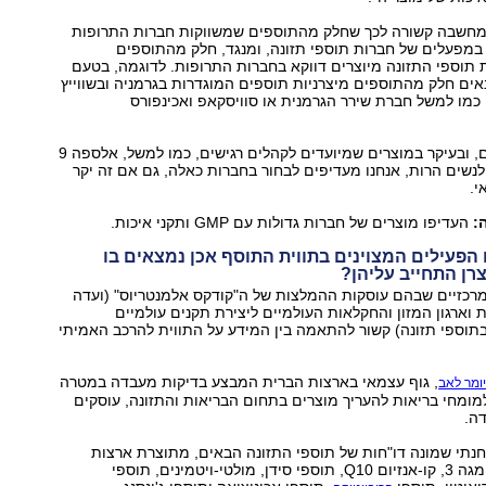
למחשבה קשורה לכך שחלק מהתוספים שמשווקות חברות התרופות
במפעלים של חברות תוספי תזונה, ומנגד, חלק מהתוספים
תוספי התזונה מיוצרים דווקא בחברות התרופות. לדוגמה, בטעם
ים חלק מהתוספים מיצרניות תוספים המוגדרות בגרמניה ובשווייץ
כמו למשל חברת שירר הגרמנית או סוויסקאפ ואכינפורס
"בחלק מהמוצרים, ובעיקר במוצרים שמיועדים לקהלים רגישים, כמו למשל, אלספה 9
נשים הרות, אנחנו מעדיפים לבחור בחברות כאלה, גם אם זה יקר
י.
:
העדיפו מוצרים של חברות גדולות עם GMP ותקני איכות.
הפעילים המצוינים בתווית התוסף אכן נמצאים בו
רן התחייב עליהן?
רכזיים שבהם עוסקות ההמלצות של ה"קודקס אלמנטריוס" (ועדה
ת וארגון המזון והחקלאות העולמיים ליצירת תקנים עולמיים
בתוספי תזונה) קשור להתאמה בין המידע על התווית להרכב האמיתי
, גוף עצמאי בארצות הברית המבצע בדיקות מעבדה במטרה
ומר לאב
למומחי בריאות להעריך מוצרים בתחום הבריאות והתזונה, עוסקים
ה.
חנתי שמונה דו"חות של תוספי התזונה הבאים, מתוצרת ארצות
הברית וקנדה: אומגה 3, קו-אנזיום Q10, תוספי סידן, מולטי-ויטמינים, תוספי