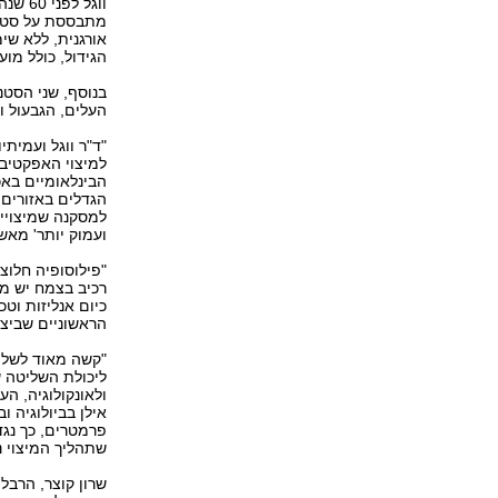
ווגל 
מתבססת על סטנד
אורגנית, ללא שי
הגידול, כולל מוע
בנוסף, שני הסט
העלים, הגבעול ו
"ד"ר ווגל ועמיתי
למיצוי האפקטיבי
הבינלאומיים באכ
הגדלים באזורים נ
למסקנה שמיצויי
ועמוק יותר' מאש
"פילוסופיה חלו
רכיב בצמח יש מט
כיום אנליזות וט
הראשוניים שביצע
"קשה מאוד לשלו
ליכולת השליטה ש
ולאונקולוגיה, ה
אילן בביולוגיה ו
פרמטרים, כך נגד
שתהליך המיצוי נ
שרון קוצר, הרבל