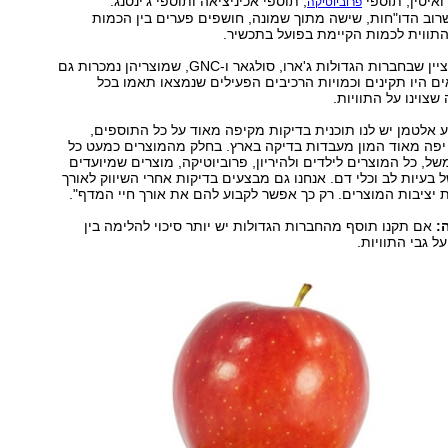
רואיטין, תוספי
, תוספי אכיניציאה ותוספי ג'ינסנג.
פרוביוטיקה
וב הדו"חות, שישה מתוך שמונה, חושפים פערים בין הכמות
התווית לכמות הקיימת בפועל בתכשיר.
עם זאת, חשוב לציין שבחברות הגדולות ג'ארו, סולגאר ו-GNC, שמוצריהן נמכרות גם
 היו תקינים וכמויות הרכיבים הפעילים שנמצאו תאמו בכל
צוינו על התוויות.
 אלטמן יש לנו תוכנית בדיקות מקיפה מאוד על כל התוספים,
 יפה מאוד המון מעבדות בדיקה בארץ. בחלק מהמוצרים כמעט כל
של, כל המוצרים לילדים ולהיריון, פרוביוטיקה, מוצרים שמיועדים
ל בעיות לב וכלי דם. אנחנו גם מבצעים בדיקות אחרי השיווק לאורך
ת יציבות המוצרים. רק כך אפשר לקבוע להם את אורך חיי המדף".
:
אם תקנו תוסף מהחברות הגדולות יש יותר סיכוי להלימה בין
ל גבי התוויות.