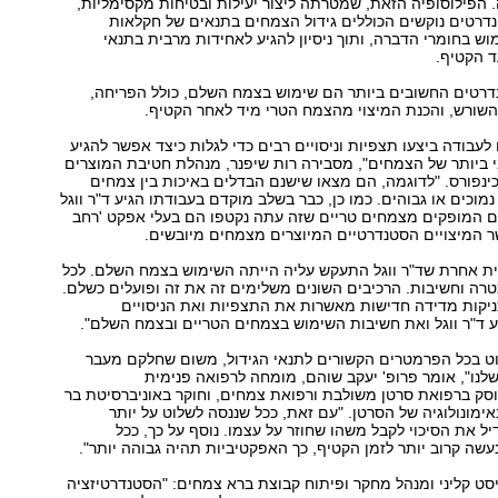
לפני 60 שנה. הפילוסופיה הזאת, שמטרתה ליצור יעילות ובטיחות מקסימליות,
רטים נוקשים הכוללים גידול הצמחים בתנאים של חקלאות
מוש בחומרי הדברה, ותוך ניסיון להגיע לאחידות מרבית בתנאי
ד הקטיף.
נדרטים החשובים ביותר הם שימוש בצמח השלם, כולל הפריחה,
השורש, והכנת המיצוי מהצמח הטרי מיד לאחר הקטיף.
ו לעבודה ביצעו תצפיות וניסויים רבים כדי לגלות כיצד אפשר להגיע
 ביותר של הצמחים", מסבירה רות שיפנר, מנהלת חטיבת המוצרים
ינפורס. "לדוגמה, הם מצאו שישנם הבדלים באיכות בין צמחים
מוכים או גבוהים. כמו כן, כבר בשלב מוקדם בעבודתו הגיע ד"ר ווגל
ם המופקים מצמחים טריים שזה עתה נקטפו הם בעלי אפקט 'רחב
ר המיצויים הסטנדרטיים המיוצרים מצמחים מיובשים.
צית אחרת שד"ר ווגל התעקש עליה הייתה השימוש בצמח השלם. לכל
רה וחשיבות. הרכיבים השונים משלימים זה את זה ופועלים כשלם.
כניקות מדידה חדישות מאשרות את התצפיות ואת הניסויים
 ד"ר ווגל ואת חשיבות השימוש בצמחים הטריים ובצמח השלם".
ט בכל הפרמטרים הקשורים לתנאי הגידול, משום שחלקם מעבר
לנו", אומר פרופ' יעקב שוהם, מומחה לרפואה פנימית
עוסק ברפואת סרטן משולבת ורפואת צמחים, וחוקר באוניברסיטת בר
באימונולוגיה של הסרטן. "עם זאת, ככל שננסה לשלוט על יותר
יל את הסיכוי לקבל משהו שחוזר על עצמו. נוסף על כך, ככל
עשה קרוב יותר לזמן הקטיף, כך האפקטיביות תהיה גבוהה יותר".
יסט קליני ומנהל מחקר ופיתוח קבוצת ברא צמחים: "הסטנדרטיזציה