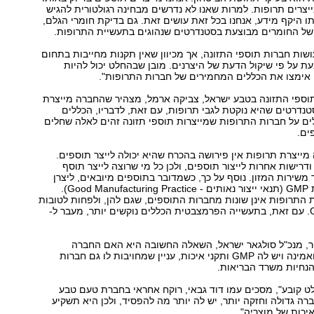
ייצרים תרופות. למרות שאנו לא נדרשים מבחינה רגולטורית להגיש
תו היקף מידע, אנחנו בכל זאת עושים זאת. גם בדיקת חומרי הגלם,
ת של החומרים מבוצעת בסטנדרטים שנהוגים בתעשיית התרופות.
שות חברות תוספי התזונה, אך מכיוון שאין תקנות מחייבות בתחום
ת על פי שיקול הדעת של היצרנים. מובן שבהחלט יכול להיות
 אימצו את הכללים המחמירים של חברות התרופות".
וספי התזונה בטבע ישראל, צביקה ארמל, מצהיר שהחברה מייצרת
דרטים שהיא נוקטת לגבי תרופות, עם זאת, לדבריו, הכללים
ים על חברות התרופות שמייצרות תוספי תזונה זהים לאלה שחלים
ים.
ייצרת תרופות אין פירושה בהכרח שהיא יכולה לייצר תוספים.
ודרישות אחרות לייצור תוספים, ולכן כל מי שרוצה לייצר תוסף
ר משירות המזון. נוסף על כך, כשמדובר בתוספים מיובאים, ליצרן
בחו"ל חייב להיות GMP (תנאי ייצור נאותים - Good Manufacturing Practice).
 התרופות אינן שונות מחברות התוספים, שגם להן, ולפחות לטובות
שביניהן, יש GMP. עם זאת, בתעשייה הפרמצבטית הכללים נוקשים יותר, מעבר ל-
ר, מנכ"ל סולגאר ישראל, השאלה החשובה היא האם החברה
המייצרת גדולה ואמינה ויש לה GMP ותקני איכות, עניין שמחויבות לו גם חברות
הנחיות משרד הבריאות.
ט קובע", מסכים עמו דוד גבאי, רוקח אחראי בחברת טעם טבע
רה גדולה וחזקה יותר, יש לה יותר מה להפסיד, ולכן היא תשקיע
כות של מוצריה".