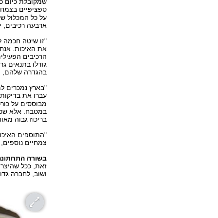
שמקובלת כיום כ
ספציפיים בצמח ש
על כל המכלול של
ארבעה רכיבים, י
"זו שיטה חכמה 
את האיכות. אנחנ
הרכיבים הפעילי
גודלו בתנאים גרו
בהגדרה שלהם, ו
עברו את בדיקות 
מבוססים על כור
במטבח. אלא שכדי
בריכוז גבוה מאוד
צמחיים נוספים, 
בשורה התחתונה
זאת, ככל שהיצרן
ושוב, לחברה גדול