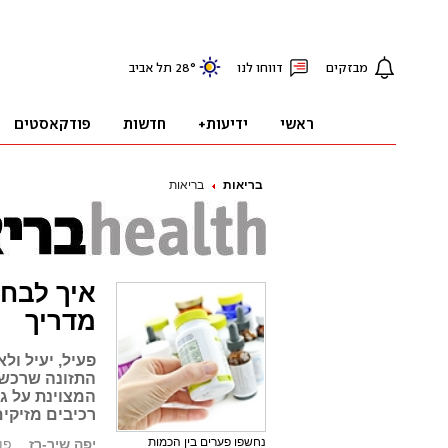
בריאות
בריאות
איך לבחו
מדריך
פעיל, יעיל ול
התזונה שרכשת
המצוינת על ג
רכיבים מזיקים
נחשפו פערים בין הכמות
יפה שיר-רז
פורסם: