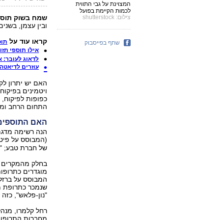
המצוינת על גבי התווית
לכמות הקיימת בפועל
צילום: shutterstock
שמח בשוק תוספי
ובין עצמן, בשני
קראו עוד על
תוס
שתף בפייסבוק
אילו תוספי תז
לדאוג לעובר: א
עוזרים לדיאטה:
האם יש יתרון ל
ויטמינים בפיקוח
כפופות לפיקוח,
התחום הרחב ומה 
האם התוספים 
הנה רשימה מדגמי
(המבוסס על פיטוסטרולים ו
של חברת טבע; "קלצ'יצ'ו", 
בחלק מהמקרים ת
המבוסס על ברזל;
שנמכר כתרופת מ
"נון-פלאש", כזה
רחל קלמרו, מנה
מחברות התרופות 