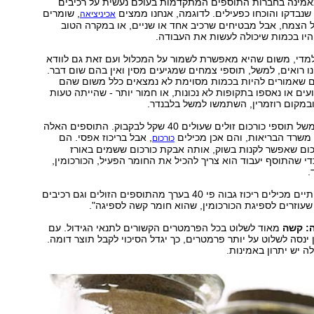
אמינה בחברות התוספים המתקדמות בעולם נעשית על רכיבים
נבדקו והוכחו כפעילים. לדוגמה, אנחנו ממצים
, שומרים
אכיניציאה
 הצמח, אבל מבטיחים שרכיב אחד או שניים, או במקרה הטוב
היו בכמות שיכולה לעשות את העבודה.
למדי, משום שהיא מאפשרת לשמור על המכלול ועם זאת גם לוודא
ו רואים, למשל, תוספי צמחים שמגיעים מסין ואין בהם שום דבר.
ם שאמורים להיות בכמות מסוימת לא נמצאים כלל משום שהם
עים או נאספו בתקופות לא נכונות, או חמור יותר - שהייתה טעות
במקום רוזמרין, השתמשו למשל בלבנדר.
"בארץ נמכרים למשל תוספי כורכום זולים שעולים 40 שקל לבקבוק. התוספים האלה
משרד הבריאות, והם אכן מכילים
, אבל בריכוז אפסי. הם
כורכום
כום שאפשר לקנות בשוק, אותה אבקת כורכום ששמים באורז
 שהתוסף יעבוד הוא צריך להכיל את החומר הפעיל, הכורכומין,
.
"התוספים האיכותיים מכילים ריכוז גבוה פי 40 בערך מהתוספים הזולים וגם רכיבים
שעוזרים לספיגת הכורכומין, שהוא חומר קשה לספיגה".
: קשה
מאוד לשלוט בכל הפרמטרים הקשורים לתנאי הגידול. עם
 ינסה לשלוט על יותר פרמטרים, כך יגדל הסיכוי לקבל תוצר דומה.
ה יש יתרון באמינות.