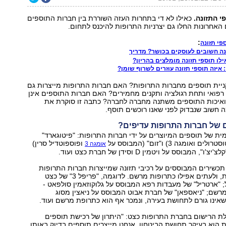
 התזונה.
כאילו לא די בתחרות העזה השוררת בין חברות התוספים
ם האחרונות החלו גם יצרניות התרופות להיכנס לתחום.
:
פי תזונה
ונה חשובים לעוסקים בכושר? מדריך
ילו תוספי תזונה מומלצים בהריון?
 איזה תוספי תזונה עוזרים לשרוף שומן?
קניית תוספים מחברות התרופות? האם חברות התרופות מייצרות גם
 רפואי ותחת רגולציה ותקנים מחמירים? האם חברות התוספים אינן
 ואיכות התוספים משתנה מחברה לחברה? כתבה זו סוקרת את
חשוב שנבדוק לפני שאנו רוכשים תוסף.
של חברות התרופות עדיפים?
ת של תוספים המיוצרים על ידי חברות התרופות: "פיטוגארד"
אומגה 3) ו"זום" (המבוסס על
ופוספוטדיל סרין)
אומגה 3
המבוסס על ויטמין D וסידן של חברת כצט ועוד.
כשירים המבוססים על רכיבי תזונה שמייצרות חברות התרופות
מוגדרים כתרופות, ולעתים אפילו כתרופות מרשם. לדוגמה, "פריפל 3" של כצט
 "ארטריל" של מעבדות רפא המבוסס על גלוקוזאמין סולפאט -
רשם; "ניאספאן" של חברת אבוט המבוסס על ניאצין מסוג
 שאינו גורם לתחושת בעירה, ונמכר אף הוא כתרופת מרשם ועוד.
לת הרישום בחברת התרופות כצט: "היתרון של רכישת תוספים
הוא בעיקר תחושת הביטחון. אנחנו מייצרים תוספים בדיוק באותו