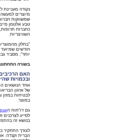
נקודה מעניינת 
מיוצרים למעשה 
שמשווקות חברות 
טבע אלטמן מייבא
כחברות תרופות, 
השוויצריות.
חודשים שמיועד ל
יותר", מסביר גבא
בשורה התחתונה
האם הרכיבים 
ובכמויות שהיצ
אחד הנושאים המ
של ארגון הבריאו
לבטיחות במזון ו
במוצר.
גם דו"חות ה
קונסי
לסייע לצרכנים ו
בנושא זה בהתמד
לצורך התחקיר ב