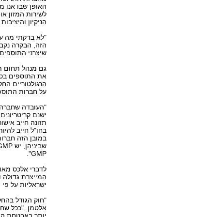
האופן שבו אנו מ
לשירות המזון או
הניקיון והיציבו
"לא בדקתי מה עו
הזה, הבקרה נקבע
שיצרני התוספים
גם מנהל תחום ת
את התוספים בסטנ
הרגולטוריים החל
על חברות התוספ
"העובדה שחברה מ
ישנם קריטריונים 
תזונה חייב אישו
במובן הזה חברות
GMP".
לדברי אלכס מאו
ישראליות על פי 
"חוק הגודל בהחל
אלטמן. "ככל שחב
יותר באבטחת האי