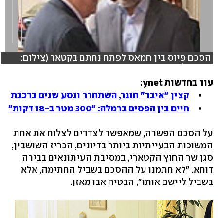
הסכם פיוס בין חמאס לפתח נחתם בקטאר (צילום:
רויטרס)
עוד בחדשות ynet:
קצין "איבד" חוגר, השתחרר ונסע שנים ברכבת
חיים בין הפסים ברמלה: "300 מטר ב-18 דקות"
על הסכם הפשרה, שמאפשר לצדדים לצלוח את אחת
המשוכות הבעייתיות ביותר בדיונים, הכריז השושבין,
סגן שר החוץ הקטארי, במסיבת העיתונאים בבירה
דוחא. "לא חתמנו על ההסכם בשביל החתימה, אלא
בשביל ליישם אותו", הבטיח אבו מאזן.