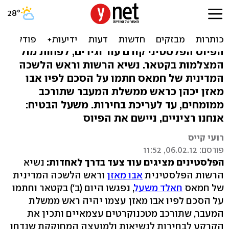
חתם עם משעל: אבו מאזן
יהיה ראש הממשלה
הפיוס הפלסטיני קורם עור וגידים, לפחות מול
המצלמות בקטאר. נשיא הרשות וראש הלשכה
המדינית של חמאס חתמו על הסכם לפיו אבו
מאזן יכהן כראש ממשלת המעבר שתורכב
ממומחים, עד לעריכת בחירות. משעל הבטיח:
אנחנו רציניים, ניישם את הפיוס
רועי קייס
פורסם: 06.02.12, 11:52
הפלסטינים מציגים עוד צעד בדרך לאחדות:
נשיא
הרשות הפלסטינית
אבו מאזן
וראש הלשכה המדינית
של חמאס
חאלד משעל
, נפגשו היום (ב') בקטאר וחתמו
על הסכם לפיו אבו מאזן עצמו יהיה ראש ממשלת
המעבר, שתורכב מטכנוקרטים עצמאיים ותכין את
הקרקע לבחירות לנשיאות ולמועצה המחוקקת שנדחו