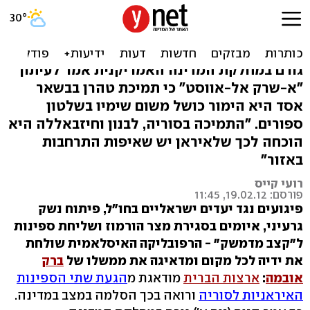
'הספינות האיראניות בסוריה
- הכנה לעימות צבאי'
גורם במחלקת המדינה האמריקנית אמר לעיתון
"א-שרק אל-אווסט" כי תמיכת טהרן בבשאר
אסד היא הימור כושל משום שימיו בשלטון
ספורים. "התמיכה בסוריה, לבנון וחיזבאללה היא
הוכחה לכך שלאיראן יש שאיפות התרחבות
באזור"
רועי קייס
פורסם: 19.02.12, 11:45
פיגועים נגד יעדים ישראליים בחו"ל, פיתוח נשק
גרעיני, איומים בסגירת מצר הורמוז ושליחת ספינות
ל"קצב מדמשק" - הרפובליקה האיסלאמית שולחת
את ידיה לכל מקום ומדאיגה את ממשלו של
ברק
אובמה
:
ארצות הברית
מודאגת מ
הגעת שתי הספינות
האיראניות לסוריה
ורואה בכך הסלמה במצב במדינה.