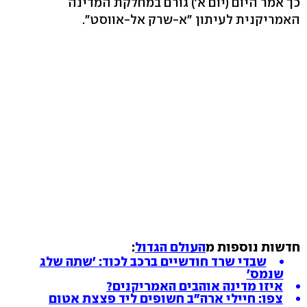
כך אמר היום (יום א') גורם במחלקת המדינה
האמריקנית לעיתון "א-שרק אל-אווסט".
חדשות נוספות מ
העולם הגדול
:
שבדי שרד חודשיים ברכב לכוד: 'שתה שלג
שנמס'
איזו מדינה אוהבים האמריקנים?
צפו: חיילי ארה"ב חשופים ליד פצצת אטום