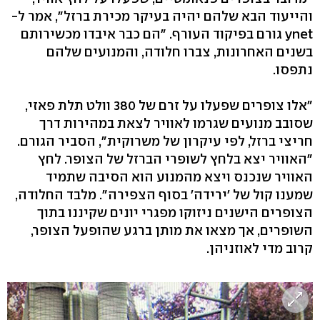
והייעוד הבא שלהם יהיה בעיקר מכירת ברזל", אמר ל-
ynet גורם בפיקוד העורף. "הם כבר איבדו מכשירותם
בשנים האחרונות, צברו חלודה, והמנועים שלהם
נתפסו.
"אלו צופרים שפעלו על זרם של 380 וולט תלת פאזי,
שסובב מנועים שגרמו לאוויר לצאת במהירות דרך
חריצי ברזל, לפי עיקרון של משרוקית", הסביר הגורם.
"האוויר יצא בלחץ לשופרי הברזל של הצופר. לחץ
האוויר שנכנס ויצא מהמנוע הוא הסיבה שתמיד
שמענו קול של 'ירידה' בסוף הצפירה". מלבד החלודה,
הצופרים הישנים ניזוקו מפגרי יונים שקיננו בתוך
השופרים, אך מצאו את מותן ברגע שהופעל הצופר,
קרוב מדי לאוזניהן.