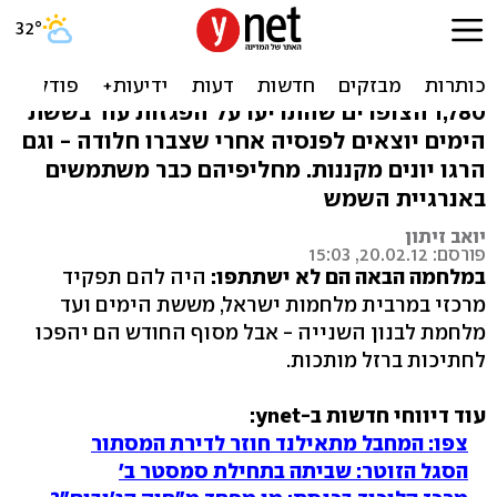
שקל אחד, וכל הצופרים
הישנים יורדים מהגגות
1,780 הצופרים שהתריעו על הפגזות עוד בששת
הימים יוצאים לפנסיה אחרי שצברו חלודה - וגם
הרגו יונים מקננות. מחליפיהם כבר משתמשים
באנרגיית השמש
יואב זיתון
פורסם: 20.02.12, 15:03
במלחמה הבאה הם לא ישתתפו:
היה להם תפקיד
מרכזי במרבית מלחמות ישראל, מששת הימים ועד
מלחמת לבנון השנייה - אבל מסוף החודש הם יהפכו
לחתיכות ברזל מותכות.
עוד דיווחי חדשות ב-ynet:
צפו: המחבל מתאילנד חוזר לדירת המסתור
הסגל הזוטר: שביתה בתחילת סמסטר ב'