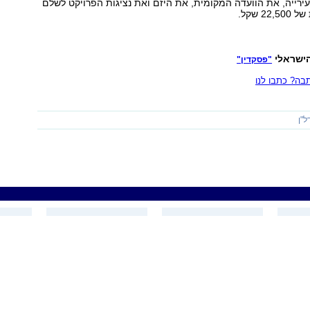
ירייה, את הוועדה המקומית, את היזם ואת נציגות הפרויקט לשלם
2 שקל.
ישראלי
"פסקדין"
ה? כתבו לנו
ל"ן