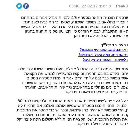
פורסם: 23.02.12, 09:40
בנובמבר 2000 פורסמה תוכנית מתאר מספר 2769 לבניית מגדל מגורים במתחם
ובארי בתל-אביב. תושבי השכונה, שטענו כי התוכנית לא נותנת
יה שלהם נוכח הבנייה ותוספת כלי הרכב של דרי המגדל, הגישו
התנגדות לתוכנית - וזו התקבלה. לבסוף הוחלט כי יוקצו 80 מקומות חניה בחניון
י השכונה. אבל זה לא נגמר כאן.
 בערוץ הנדל"ן:
 ארובה בגג. האם היא מזהמת?
יר את הים. כמה קיבלו השכנים?
לשימור - והכפר העתיק ניצל
ריל 2009, לאחר שהושלמה הבנייה והמגדל אוכלס, טענו תושבי השכונה כי חלה
יהם, בפרט בהיבט החניה, וביקשו מהעירייה לממש את הקצאת
שר בפועל כבר נבנו על ידי היזם - אך הועמדו למכירה במקום
נם. מאחר שהצדדים לא הגיעו להסכמות בעניין, הגישו התושבים
ט לעניינים מנהליים בתל-אביב נגד עיריית תל-אביב, הוועדה
בנייה, יזם הפרויקט ונציגות הפרויקט.
התושבים טענו כי על העירייה ליישם מיידית את הוראות התוכנית, ולהקצות להם 80
נם, וכי החניות נבנו במטרה שישמשו אותם. ואולם, אם החניות לא
ן, הרי שבפועל לא יהיה בהן שימוש, ובכך יש כדי להפר את התוכנית.
קת החניה ועומס התנועה באזור בלתי אפשריים, וחיובם בתשלום
 את תכלית התוכנית, שכן הקצאת חניות ללא תשלום הינה פיצוי "קל
 השכונה שסבלו בשל הפרויקט.