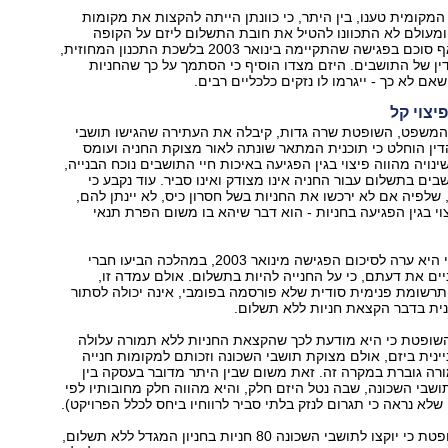
 המקומית טענו, בין היתר, כי כוונתן הייתה להקצות את מקומות
מעולם לא התכוונו להטיל את חובת התשלום ליזם על הקופה
הציבורית - וכך אף סוכם בפגישה שהתקיימה בינואר 2003 בלשכת התכנון המחוזית,
דין של התושבים. היזם מצדו הוסיף כי הסתמך על כך שהחניות
אם לא כך - ייגרמו לו נזקים כלכליים רבים.
יצוי קל
 המשפט, השופטת שרה גדות, קיבלה את העתירה שהגישו תושבי
ין הוחלט כי תוכנית המתאר שונתה לאור מצוקת החניה ועומס
ינויה מהווה פיצוי בגין הפגיעה באיכות חיי התושבים נוכח הבנייה,
בים בתשלום עבור החניה אינו מצודק ואינו סביר. עוד נקבע כי
שלפיה אם לא ירכשו את החניות בשל חסרון כיס, לא יינתן להם,
י בגין הפגיעה בחניות - הוא דבר שיהא בו משום הפרת תנאי
השופטת ציינה כי היא ערה לסיכום הפגישה מינואר 2003, במהלכה הביעו חברי
ים את דעתם, כי על החנייה להיות בתשלום. אולם עמדה זו,
רשומת פנימית סודית שלא פורסמה בפומבי, אינה יכולה לסתור
ית בדבר הקצאת חניות ללא תשלום.
השופטת כי היא מודעת לכך שהקצאת החניות ללא תמורה עלולה
יינית ביזם, אולם מצוקת תושבי השכונה וזכותם למקומות חנייה
רה גוברת במקרה זה. זאת משום שבין היתר מדובר בעסקה בין
תושבי השכונה, שבה נטל היזם חלק, והיא מהווה חלק מחובותיו לפי
שלא נראה כי תגרום לנזק בלתי סביר לרווחיו ביחס לכלל הפרויקט).
לפיכך קבעה השופטת כי יוקצו לתושבי השכונה 80 חניות בחניון המגדל ללא תשלום,