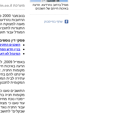
מגדל ברחוב נהרדעא. הרעה
מערכת PsakDin.co.il
באיכות חייהם של השכנים
הרחובות נהרדעא 
שתף בפייסבוק
מענה למצוקת החנ
המגדל עבור תושב
פסקי דין נוספים
השכנים התקינו
בניין חדש הסת
המינהל לא דאג 
באפ
הרעה באיכות חי
מקומות החניה, א
שיינתנו להם בחי
עתירה לבית המשפ
המקומית לתכנון ו
מקומות חניה בחי
יימכרו נוכח מחיר
עוד טענו כי מצו
עבור החניה נוגד
שבקלים" לתושבי