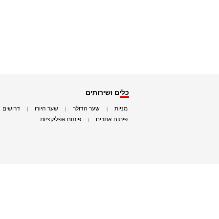
כלים ושירותים
מניות
שער הדולר
שער היורו
דרושים
|
|
|
|
פיתוח אתרים
פיתוח אפליקציות
|
|