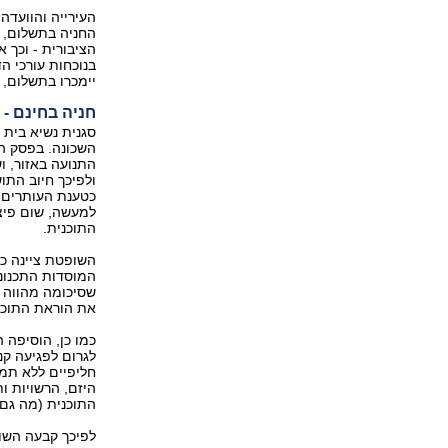
העירייה והוועדה
החניה בתשלום, ו
בנוכחות עורכי ה
יימכרו בתשלום, ש
חניה בחינם - פ
סגנית נשיא בית
השכונה. בפסק הד
התנועה באזור, וש
ולפיכך חיוב התוש
כטענת העותרים, 
למעשה, שום פיצו
התוכנית.
המוסדות התכנוני
שסיכומה מהווה ת
את הוראת התוכנ
כמו כן, הוסיפה 
לגרום לפגיעה קנ
חליפיים ללא תמו
היזם, הרשויות ו
התוכנית (מה גם 