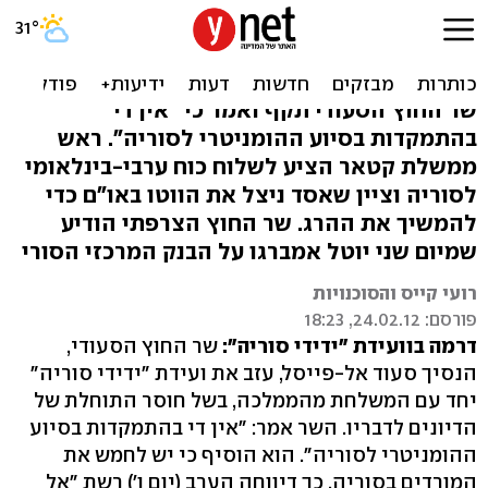
הסעודים עזבו הוועידה:
לחמש המורדים בסוריה
שר החוץ הסעודי תקף ואמר כי "אין די
בהתמקדות בסיוע ההומניטרי לסוריה". ראש
ממשלת קטאר הציע לשלוח כוח ערבי-בינלאומי
לסוריה וציין שאסד ניצל את הווטו באו"ם כדי
להמשיך את ההרג. שר החוץ הצרפתי הודיע
שמיום שני יוטל אמברגו על הבנק המרכזי הסורי
רועי קייס והסוכנויות
פורסם: 24.02.12, 18:23
דרמה בוועידת "ידידי סוריה":
שר החוץ הסעודי,
הנסיך סעוד אל-פייסל, עזב את ועידת "ידידי סוריה"
יחד עם המשלחת מהממלכה, בשל חוסר התוחלת של
הדיונים לדבריו. השר אמר: "אין די בהתמקדות בסיוע
ההומניטרי לסוריה". הוא הוסיף כי יש לחמש את
המורדים בסוריה. כך דיווחה הערב (יום ו') רשת "אל