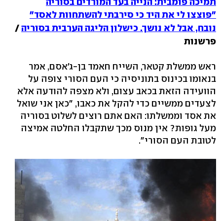
תמיכה פומבית: הנייה בעד המורדים בסוריה
"פוצצו לי את היד כי סירבתי להשתחוות לאסד"
נובח, אבל לא נושך. כישלון הליגה הערבית בסוריה
/
פרשנות
ראש ממשלת קטאר, השייח חאמד בן-ג'אסם, אמר
בנאומו בכינוס בתוניסיה כי העם הסורי צופה על
הוועידה הזאת בכאב עצום, ולא מצפה להודעה אלא
לצעדים ממשיים כדי להקל את כאבו, "כאן אני שואל
את אסד וממשלתו: האם אתם רוצים לשלוט בסוריה
מעל גופות? אין מנוס מכך שתקבלו החלטה אמיצה
לטובת העם הסורי".