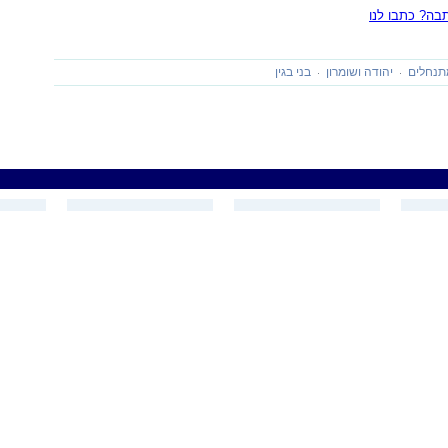
ה? כתבו לנו
תנחלים
יהודה ושומרון
בני בגין