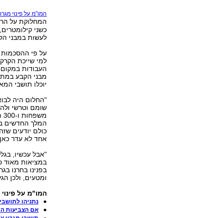
המו"מ על פינוי מגרון
המחלוקת על הר
כשני קילומטרים,
לעשות במבני הק
על פי ההסכמות 
למי שייכת הקרק
העבודות במקום.
מבני הקבע במתח
יוכלו תושבי המ
מש
המלך החדשים בג
כולם יודעים שז
אחד לא עדר כאן 
"אבל עכשיו, בגל
במציאות מאוד כא
בפנינו בחרנו בג
ומטעים, ולכן הג
המו"מ על פינוי מג
נתניהו לתושבי
אם הצביעות הי