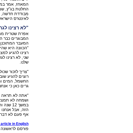
המאחז, אמר במה
החלטת בג"ץ, שמ
מבודדת חדשה, עמ
לאינטרס הישראלי 
"לא רצינו לג
אפרת שטרית מתג
המבוגרים כבר הח
המעבר המתוכנן.
"הכוונה היא שהי
רצינו להגיע למצ
שני, לא רצינו ל
שלנו.
"צריך לזכור שכו
רוצים להגיע שוב
החשמל, המים והכ
גרים כאן כי אנח
"אתה לא תראה כא
ושמחה לא תמצא כ
במשך 12
הזה, אבל אנחנו
אף פעם לא דבר ט
article in English
פורסם לראשונה 11.03.12, 22:54