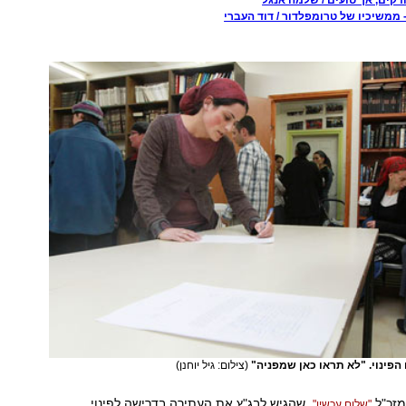
דקים, אך טועים / שלמה אנגל
 ממשיכיו של טרומפלדור / דוד העברי
פינוי. "לא תראו כאן שמפניה"
(צילום: גיל יוחנן)
מזכ"ל
, שהגיש לבג"ץ את העתירה בדרישה לפינוי
"שלום עכשיו"