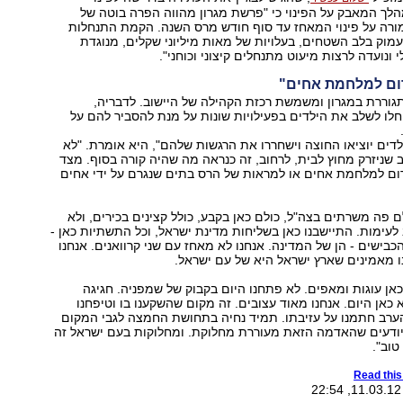
לך המאבק על הפינוי כי "פרשת מגרון מהווה הפרה בוטה של
ורה על פינוי המאחז עד סוף חודש מרס השנה. הקמת התנחלות
וק בלב השטחים, בעלויות של מאות מיליוני שקלים, מנוגדת
ונועדה לרצות מיעוט מתנחלים קיצוני וכוחני".
רום למלחמת אחים"
וררת במגרון ומשמשת רכזת הקהילה של היישוב. לדבריה,
לו לשלב את הילדים בפעילויות שונות על מנת להסביר להם על
לדים יוציאו החוצה וישחררו את הרגשות שלהם", היא אומרת. "לא
ב שניזרק מחוץ לבית, לרחוב, זה כנראה מה שהיה קורה בסוף. מצד
גרום למלחמת אחים או למראות של הרס בתים שנגרם על ידי אחים
לם פה משרתים בצה"ל, כולם כאן בקבע, כולל קצינים בכירים, ולא
 לעימות. התיישבנו כאן בשליחות מדינת ישראל, וכל התשתיות כאן -
בישים - הן של המדינה. אנחנו לא מאחז עם שני קרוואנים. אנחנו
נו מאמינים שארץ ישראל היא של עם ישראל.
ן עוגות ומאפים. לא פתחנו היום בקבוק של שמפניה. חגיגה
אן היום. אנחנו מאוד עצובים. זה מקום שהשקענו בו וטיפחנו
 שנה והערב חתמנו על עזיבתו. תמיד נחיה בתחושת החמצה לגבי המקום
 יודעים שהאדמה הזאת מעוררת מחלוקת. ומחלוקות בעם ישראל זה
וב".
Read this 