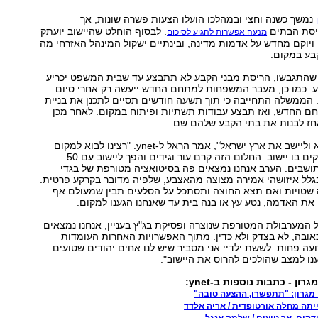
נמשך כשנה וחצי ובמהלכו הועלו הצעות פשרה שונות, אך
יסת הבתים
. לבסוף הוחלט שהיישוב יועתק
מנעה אפשרות להגיע לסיכום
 ויוקם מחדש על אדמות מדינה, ובינתיים ישקול המינהל האזרחי מה
בע במקום.
שהתגבשו, הריסת מבני הקבע לא תתבצע עד שבית המשפט יכריע
ע. כמו כן, מעבר המשפחות למתחם החדש ייעשה רק אחרי סיום
 הממשלה התחייבה כי תוך תשעה חודשים תסיים לתכנן את בניית
ם החדש, ואז תבצע עבודות תשתיות ופיתוח במקום. לאחר מכן
אחז לבנות את בתי הקבע שלהם שם.
"החלום היה לבוא וליישב את ארץ ישראל", אמר הראל ל-ynet. "רצינו לבוא למקום
שומם וטרשי ולהקים בו יישוב. החלום הזה קרם עור וגידים והפך ליישוב עם 50
פחות ו-300 תושבים. הערב אנחנו נמצאים פה בסיטואציה מטורפת של בגדי
לל איזושהי אמירה מצוצה מהאצבע, שלפיה מדובר בקרקע פרטית.
ה שטויות ואם תצא החוצה ותסתכל על הסלעים תבין שמעולם אף
את האדמה, נטע עץ או בנה בית עד שאנחנו הגענו למקום.
ל המערבולת המטורפת שנוצרה ופסיקת בג"ץ בעניין, אנחנו נמצאים
ובה, לא בצדק ולא כדין. מתוך האפשרויות האחרות העומדות
רועה פחות. לששת ילדיי אני מסביר שיש לנו אחים יהודים שטועים
ענו למצב שהולכים להרוס את היישוב".
רון - כתבות נוספות ב-ynet:
 מגרון: "תתפשרו, ההצעה טובה"
יתה מחלה אורטופדית / אריה אלדד