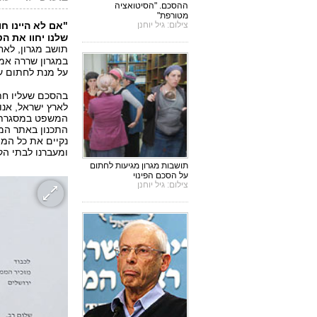
ההסכם. "הסיטואציה
מטורפת"
צילום: גיל יוחנן
"אם לא היינו חו
שלנו יחוו את הט
תושב מגרון, לא
במגרון שררה אמש
על מנת לחתום ע
בהסכם שעליו חתמ
לארץ ישראל, אנו
התכנון באתר המי
נקיים את כל המוט
ומעברנו לבתי ה
תושבות מגרון מגיעות לחתום
על הסכם הפינוי
צילום: גיל יוחנן