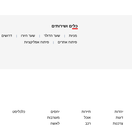
כלים ושירותים
מניות
שער הדולר
שער היורו
דרושים
|
|
|
|
פיתוח אתרים
פיתוח אפליקציות
|
|
יהדות
תיירות
יחסים
כלכליסט
דעות
אוכל
מעורבות
צרכנות
רכב
לאשה