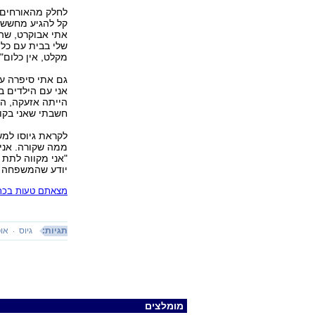
לחלק מהאורחים 
קל להגיע מחשש ל
אתי אבוקרט, שה
שלי בבית עם כל 
מקלט, אין כלום".
גם אתי סיפרה על
אני עם הילדים ב
הייתה אזעקה, הי
חשבתי שאני בקו
לקראת גיוסו למש
ממה שקורה. אני
"אני מקווה לתת 
יודע שהמשפחה ש
מצאתם טעות בכתב
תגיות:
גיוס
אופ
מומלצים