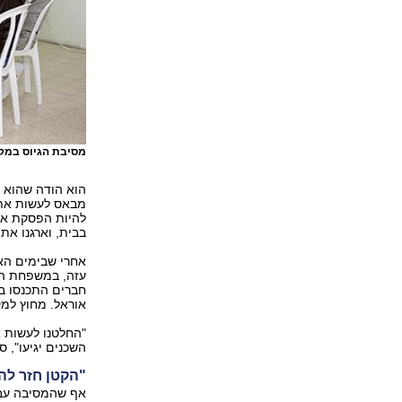
מסיבת הגיוס במק
הוא הודה שהוא מ
מבאס לעשות את מ
להיות הפסקת אש,
בבית, וארגנו את 
אחרי שבימים האח
חברים התכנסו במ
אוראל. מחוץ למק
"החלטנו לעשות 
השכנים יגיעו", ס
"הקטן חזר להר
אף שהמסיבה עבר