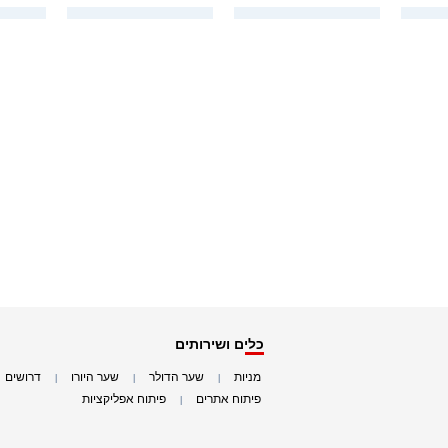
כלים ושירותים
מניות
שער הדולר
שער היורו
דרושים
|
|
|
|
פיתוח אתרים
פיתוח אפליקציות
|
|