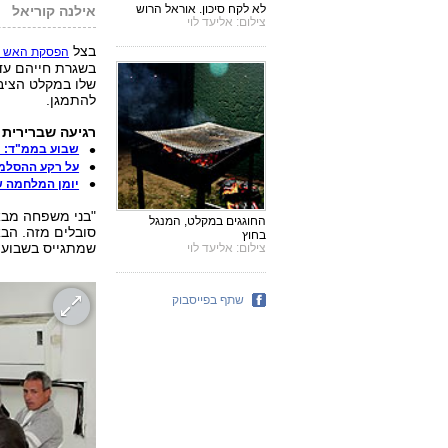
לא לקח סיכון. אוראל הרוש
אילנה קוריאל
צילום: אליעד לוי
בצל
הפסקת האש ה
בשגרת חייהם עד 
שלו במקלט הציב
להתמגן.
רגיעה שברירית 
שבוע בממ"ד: "מ
על רקע ההסלמה:
יומן המלחמה של בת 8: איך מבדיל
"בני משפחה מבא
החוגגים במקלט, המנגל
בחוץ
שמתגייס בשבוע 
צילום: אליעד לוי
שתף בפייסבוק