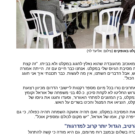
לט באופקים
(צילום: אליעד לוי)
אוכזב מהעובדה שהוא נאלץ לחגוג במקלט ולא בביתו. "זה קצת
סיבת הגיוס שלי במקלט. אנחנו כבר חיים עם זה. הייתה אמורה
 אבל הדברים השתנו, אין מה לעשות. כבר תכננתי איך אני חוגג
הכול".
רונים נורו בכל מיום מספר רקטות ליישובי הדרום מכיוון רצועת
עזה, במשפחת הרוש החליטו לא לקחת סיכון. כ-40 בני משפחה של אוראל וקומץ
קלט, בין המזגנים לפתחי האוורור, וסעדו וחגגו את גיוסו של
לט, הוציאו את המנגל והכינו בשרים על האש.
את המסיבה במקלט, ואם תהיה אזעקה השמחה תהיה כפולה, כי גם
יפרה קרן, אמו של אוראל, "יש מקום לכולם ומספיק אוכל".
טיב, הגדול יותר קרוב למדרגות"
ה בשלום ובמצב רוח מרומם, גם היא מודה כי קשה להתרגל