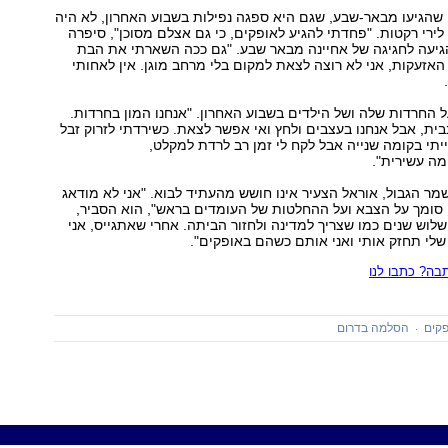
שהגיעו מבאר-שבע, שגם היא ספגה נפילות בשבוע האחרון, לא היה
ירי רקטות. "פחדתי להגיע לאופקים, כי גם אצלם מסוכן", סיפרה
גיעה לחגיגה של אחיינה מבאר שבע. "גם ככה השארתי את הבת
האזעקות, אני לא רוצה לצאת למקום בלי מרחב מוגן. אין לאחותי
 החרדות שלה ושל הילדים בשבוע האחרון. "אנחנו המון בחרדות.
בית, אבל אנחנו בעצבים ולחץ ואי אפשר לצאת. כשירדתי לזרוק זבל
יתי בקומה שנייה אבל לקח לי זמן רב לרדת למקלט,
מה עשירית".
מר הגבול, אוראל הצעיר אינו חושש מהעתיד לבוא. "אני לא מודאג
 סומך על הצבא ועל ההחלטות של העומדים בראש", הוא הסביר,
שלוש שנים כמו שצריך למדינה ולחזור הביתה. אחרי שאתגייס, אני
לי תחזק אותי ואני אותם כשהם באופקים".
ה? כתבו לנו
קים
הסלמה בדרום