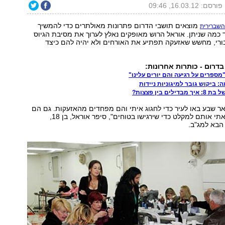
פורסם: 16.03.12, 09:46
מוצאים תושבי הדרום פתרונות מאולתרים כדי להמשיך
שברירית
כמה שניתן. אוראל הרוש מאופקים נאלץ לערוך את מסיבת הגיוס
ורי, מחשש שאזעקה תפתיע את האורחים ולא יהיה להם כיצד
בדרום - כותרות אחרונות:
ספרים על רגיעה והם יורים עלינו"
 ביקוש גובר למיגוניות ניידות
ים בין פצצות?
ר שבע באו לעיר כדי לחגוג איתי והם מפחדים מהאזעקות. גם הם
סובלים מזה. הבאתי אותם למקלט כדי שירגישו בטוחים", סיפר אוראל, בן 18,
הבא למג"ב.