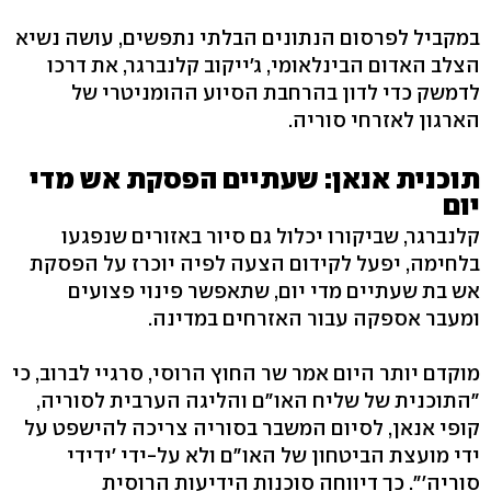
במקביל לפרסום הנתונים הבלתי נתפשים, עושה נשיא
הצלב האדום הבינלאומי, ג'ייקוב קלנברגר, את דרכו
לדמשק כדי לדון בהרחבת הסיוע ההומניטרי של
הארגון לאזרחי סוריה.
תוכנית אנאן: שעתיים הפסקת אש מדי
יום
קלנברגר, שביקורו יכלול גם סיור באזורים שנפגעו
בלחימה, יפעל לקידום הצעה לפיה יוכרז על הפסקת
אש בת שעתיים מדי יום, שתאפשר פינוי פצועים
ומעבר אספקה עבור האזרחים במדינה.
מוקדם יותר היום אמר שר החוץ הרוסי, סרגיי לברוב, כי
"התוכנית של שליח האו"ם והליגה הערבית לסוריה,
קופי אנאן, לסיום המשבר בסוריה צריכה להישפט על
ידי מועצת הביטחון של האו"ם ולא על-ידי 'ידידי
סוריה'". כך דיווחה סוכנות הידיעות הרוסית