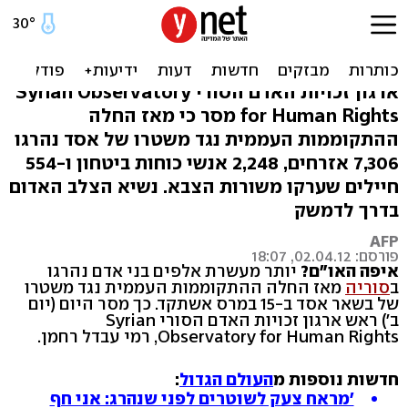
שנה עקובה מדם: "יותר
מ-10,000 נהרגו בסוריה"
ארגון זכויות האדם הסורי Syrian Observatory
for Human Rights מסר כי מאז החלה
ההתקוממות העממית נגד משטרו של אסד נהרגו
7,306 אזרחים, 2,248 אנשי כוחות ביטחון ו-554
חיילים שערקו משורות הצבא. נשיא הצלב האדום
בדרך לדמשק
AFP
פורסם: 02.04.12, 18:07
איפה האו"ם?
יותר מעשרת אלפים בני אדם נהרגו
ב
סוריה
מאז החלה ההתקוממות העממית נגד משטרו
של בשאר אסד ב-15 במרס אשתקד. כך מסר היום (יום
ב') ראש ארגון זכויות האדם הסורי Syrian
Observatory for Human Rights, רמי עבדל רחמן.
חדשות נוספות מ
העולם הגדול
:
'מראח צעק לשוטרים לפני שנהרג: אני חף