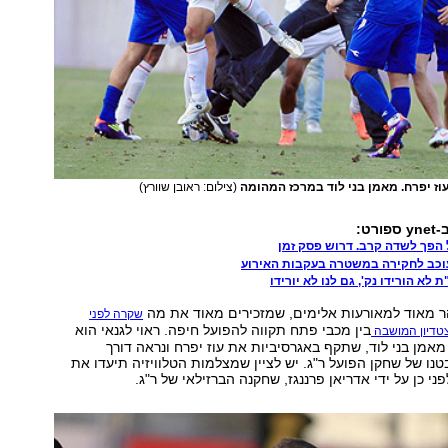
וז יפרח. מאמן בני לוד במרכז המהומה
(צילום: ראובן שוורץ)
ט:
 הפך לשדה קרב. דרוש פסק זמן
עוכב לחקירה במשטרה בעקבות האירוע
 לא הורידו נק', גם לנו לא יורידו
 מאוד למאורעות אלימים, שמזכירים מאוד את מה
שקרה לפני
בין מכבי פתח תקווה להפועל חיפה. ראוי לגנאי הוא
טדיון המושבה
מאמן בני לוד, שתקף באגרסיביות את עוז יפרח ונראה דורך
טנו של שחקן הפועל ר"ג. יש לציין שמצלמות הטלוויזיה תיעדו את
 כן על ידי אדריאן פרננגז, שחקנה הברזילאי של ר"ג.