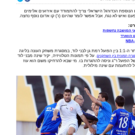
 הנוספת הכדורגל הישראלי צריך להתמודד עם אירועים אלימים
ם ואיש לא נגח, אבל אפשר לומר שהיום (ו') קו אדום נוסף נחצה.
עי המושבה נחשפות
 הווארד
דקות אחדות לאחר ה-1:1 בין הפועל רמת גן לבני לוד, במסגרת משחק העונה בליגה
. על פי תמונות הטלוויזיה, יקיר שינה מבני לוד
גרה המונית בין השחקנים
ל הפועל ר"ג וניסה להתגרות בו. מי שבא להרחיקו משם הוא עוז
ל להתעמת עם שינה מילולית.