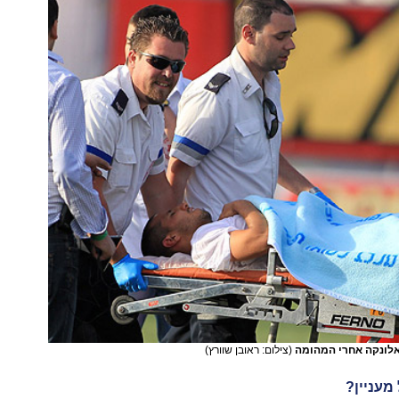
אלונקה אחרי המהומה
(צילום: ראובן שוורץ)
עניין?