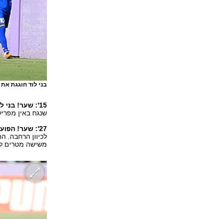
בני לוד חוגגת את
15': שער! בני לוד עולה ל-0:1.
שנגח באין מפריע 
27': שער! הפועל ר"ג משווה ל-1:1.
לכיוון הרחבה. ה
משישה מטרים לשע