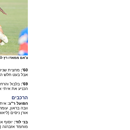
צ'אם ממאדו רץ לחג
60':
מחצית שניה 
אבל בעט חלש היי
69':
בלבול והרחק
הכניע את איתי א
הרכבים
הפועל ר"ג:
איתי
אורן ניסים (ליאור אסולין, 56
בני לוד:
יוסוף אז