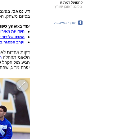
להפועל רמת גן
צילום: ראובן שוורץ
די, נמאס
. בפעם
בסיום משחק. הפע
שתף בפייסבוק
עוד ב-ynet ספורט:
העדויות מאירו
המכה של דווייט
וקרב הפסגה ב-NBA
הלאומיתהחלה
ת
הגיע מול הקהל ש
יפרח מר"ג, שהח