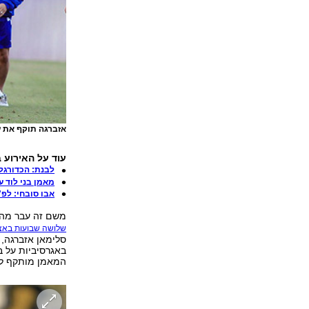
אזברגה תוקף את ע
עוד על האירוע ב-ynet ספור
לבנת: הכדורגל
מאמן בני לוד 
אבו סובחי: לפ"ת
משם זה עבר מהר
שלושה שבועות באצ
סלימאן אזברגה, 
באגרסיביות על ב
המאמן מותקף לפני