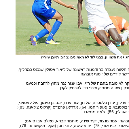
וג את השוויון. בבני לוד לא מאמינים
(צילום: ראובן שוורץ)
חלשה נעצרה בהזדמנות ראשונה של ליאור אסולין שנכנס כמחליף,
שר לידיים של יוסוף אזברגה.
ה לא טובה בהגנה של ר"ג, אבו ענזה נגח מחוץ לרחבה וכמעט
רקין שהיה מספיק עירני כדי להרחיק לקרן.
 ארקין; עידן בלסטרה, טל חן, עוז יפרח, יוגב בן סימון; פול קאסאני,
וובה בראון, עומר בוקסנבאום (אופיר חמו, 64), אדריאן פרננדס (קרלוס צ'קאנה, 83);
), צ'אם ממאדו.
ברגה; עמר מנצור, יקיר שינה, מוחמד קבהא, סאלם אבו סיאם;
מוחמד אזברגה (גיאורגי גבידאורי, 75), יחיא עיסא, קובי חסן (אקקי מיקושדזה, 78),