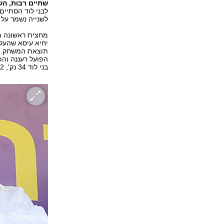
שתיים רבות, הש
לשנייה נשמר על 
מחצית ראשונה מ
יחיא עיסא שהעלה
בני לוד 34 נק', 2. הפועל ר"ג 31 נק', 3. מכבי הרצליה 31 נק'.