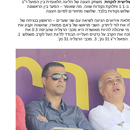
לישית לוקחת
. משחק העונה של הליגה הלאומית בין הפועל ר"ג
לבני לוד הסתיים ב-1:1 וחלוקת נקודות שווה, מה שאומר – הפער בין הראשונה
שלוש נקודות בלבד, שלושה מחזורים לסיום העונה.
לאת אירועים הגיעה לשיאה עם שני שערים – הראשון בנגיחה של
 את לוד ליתרון, השני מראשו של צ'אם ממאדו, שהשווה וקבע את
תוצאת המשחק. מי שיכולה להיות מאושרת היא מכבי הרצליה שהביסה 0:3 את
הפועל רעננה והפכה את הקרב על כרטיס העלייה הבודד לליגת העל לקרב משולש: 1.