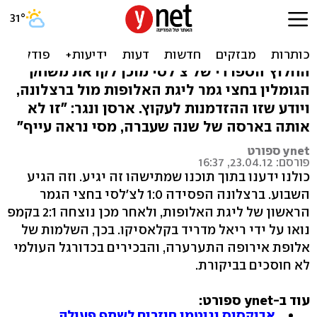
טורס: "הקבוצה הטובה ביותר
לא תמיד מנצחת"
החלוץ הספרדי של צ'לסי מוכן לקראת משחק
הגומלין בחצי גמר ליגת האלופות מול ברצלונה,
ויודע שזו ההזדמנות לעקוץ. ארסן ונגר: "זו לא
אותה בארסה של שנה שעברה, מסי נראה עייף"
ynet ספורט
פורסם: 23.04.12, 16:37
כולנו ידענו בתוך תוכנו שמתישהו זה יגיע. וזה הגיע
השבוע. ברצלונה הפסידה 1:0 לצ'לסי בחצי הגמר
הראשון של ליגת האלופות, ולאחר מכן נוצחה 2:1 בקמפ
נואו על ידי ריאל מדריד בקלאסיקו. בכך, השלמות של
אלופת אירופה התערערה, והבכירים בכדורגל העולמי
לא חוסכים בביקורת.
עוד ב-ynet ספורט:
אבוקסיס וגוטמן חוזרים לשתף פעולה