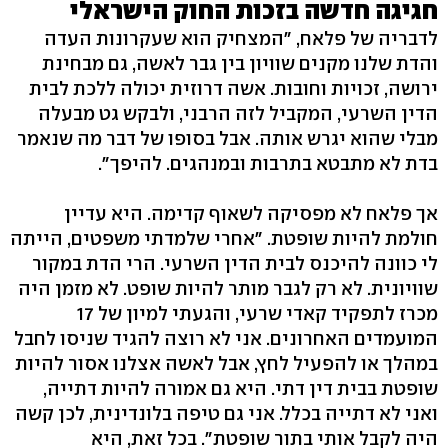
חגיגה חדשה בזכות החוק הישראלי
לדבריה של פלאח, "המצחיק הוא שעקרונות העדה
והדת שלנו מקנים שוויון בין גבר לאשה, גם מבחינת
ירושה, זכויות וחובות. אשה דרוזית יכולה ללכת לבית
הדין השרעי, המקביל לזה הרבני, ולבקש גט מבעלה
מבלי שהוא יגרש אותה. אבל בסופו של דבר מה שנאמר
בדת לא מתבטא בתרבות ובמנהגים. להיפך".
אך פלאח לא מפסיקה לשאוף קדימה. היא עדיין
חולמת להיות שופטת. "אחרי שלמדתי משפטים, הייתה
לי כוונה להיכנס לבית הדין השרעי. הרי הדת במקור
שוויונית. לא רק לגבר מותר להיות שופט. לא מזמן היה
מכרז לתפקיד קאדי שרעי, והגעתי למיון של 17
המועמדים האחרונים. אני לא רוצה להגיד שניסו לחבל
במהלך או להפעיל לחץ, אבל לאשה אצלנו אסור להיות
שופטת בבית דין דתי. היא גם אמורה להיות דתייה,
ואני לא דתייה בכלל. אני גם טיפה בלונדינית, לכן קשה
היה לקבל אותי בתור שופטת". בכל זאת, היא