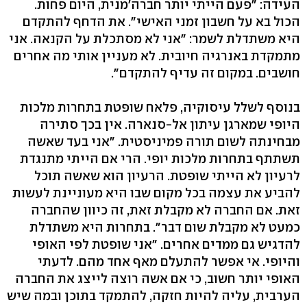
העידה: "פעם הייתי יותר חברה'מנית, היום פחות.
הכול בא על חשבון זמני האישי". את הדחף להתקדם
היא משתדלת לשמר: "אני לא מסתכלת על הקנאה. אני
מתמקדת באנרגיה חיובית. לא מעניין אותי מה אחרים
חושבים. במקום זה עדיף להתקדם".
בנוסף לשלל עיסוקיה, פלאח שופטת בתחרות מלכות
היופי שמארגן עיתון אל-סנארה. אין בכך סתירה
מבחינתה לשום תורה פמיניסטית. "אני בעד שאשה
תשתתף בתחרות מלכות יופי. הרי אם הייתי מתנגדת
לרעיון לא הייתי שופטת. הרעיון הוא שאשה תוכל
להביע את עצמה בכל מקום שבו היא מעוניינת לעשות
זאת. אם החברה לא מקבלת זאת, זה כיוון שהחברה
כמעט לא מקבלת שום דבר". בתחרות היא משתדלת
להדגיש גם ממדים אחרים. "אני שופטת לפי האופי
והיופי. אי אפשר להתעלם מאף אחד מהם. לדעתי
האופי יותר חשוב, כי אם אשה רוצה לייצג את החברה
הערבית, עליה להיות חזקה, להתמקד בתוכן ובמה שיש