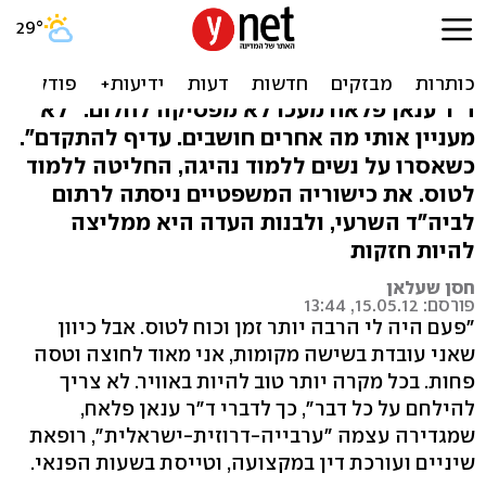
דרוזית רופאה, עו"ד וטייסת:
בשמיים לא נלחמים
ד"ר ענאן פלאח מעכו לא מפסיקה לחלום: "לא
מעניין אותי מה אחרים חושבים. עדיף להתקדם".
כשאסרו על נשים ללמוד נהיגה, החליטה ללמוד
לטוס. את כישוריה המשפטיים ניסתה לרתום
לביה"ד השרעי, ולבנות העדה היא ממליצה
להיות חזקות
חסן שעלאן
פורסם: 15.05.12, 13:44
"פעם היה לי הרבה יותר זמן וכוח לטוס. אבל כיוון
שאני עובדת בשישה מקומות, אני מאוד לחוצה וטסה
פחות. בכל מקרה יותר טוב להיות באוויר. לא צריך
להילחם על כל דבר", כך לדברי ד"ר ענאן פלאח,
שמגדירה עצמה "ערבייה-דרוזית-ישראלית", רופאת
שיניים ועורכת דין במקצועה, וטייסת בשעות הפנאי.