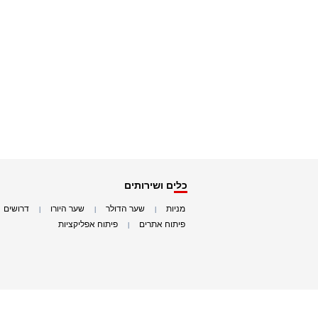
כלים ושירותים
מניות
שער הדולר
שער היורו
דרושים
|
|
|
|
פיתוח אתרים
פיתוח אפליקציות
|
|