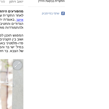
התקרית בבקעת הירדן
יואב זיתון
פורסם: .12
מהפורעים היהוד
שתף בפייסבוק
לאחר התקרית שה
, באוגדת יה
אייזנר
הגדודים והחטיב
ולהתמודדות מול 
המפגש תוכנן לפנ
ושוב בין הקציני
פרו-פלסטיני באמ
במיל' ישי בר וה
של הצבא. בר חז