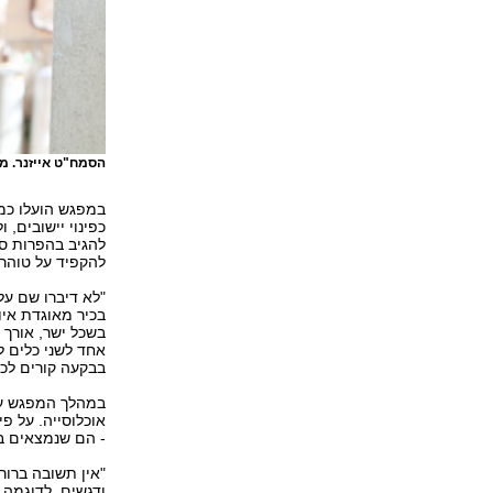
הסמח"ט אייזנר. 
במפגש הועלו כמ
כפינוי יישובים,
להגיב בהפרות סד
להקפיד על טוהר 
בכיר מאוגדת איו
בשכל ישר, אורך 
אחד לשני כלים ל
בבקעה קורים לכ
במהלך המפגש על
אוכלוסייה. על פי
- הם שנמצאים ב
"אין תשובה ברורה
ודגשים, לדוגמה