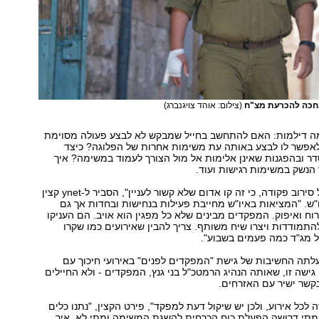
מחכה להכרעת מצ"ח
(צילום: אוהד צויגנברג)
ה דילמות: האם להתחשב בחייל שמבקש לא לבצע פעולה מסוימת
 ולאפשר לו לבצע באותה עת משימות אחרות של הפלוגה? כיצד
ר ובהפגנות שאינן אלימות אל מול הצורך לעמוד במשימה? איך
הנשק במשימות רגישות ועוד.
"לא דיברו שם על סירוב פקודה, כי זה קו אדום שלא קשור לעניין", הסביר ל-ynet קצין
"ש. "המציאות באיו"ש מחייבת פעילות בנחישות ובחדות אך גם
רוח ואיפוק. המפקדים מבינים שלא כל מפגין הוא אויב. הם העניקו
התמודדות ויצרו שיח משותף. צריך להבין שאירועים כמו שקרו
ל מג"ד כמה פעמים בשבוע".
תה החשיבות של גישת "המפקדים לפנים" באירועי חיכוך עם
 גישה זו, שאותה הנהיג הרמטכ"ל בני גנץ, המפקדים - ולא החיילים
קשר ישיר עם האזרחים.
 לכל אירוע, ולכן יש שיקול דעת למפקד", פירט הקצין, "נתנו כלים
 מתי דרושה הפעלת כוח הכרחית להשגת המשימה ומתי לא, איך