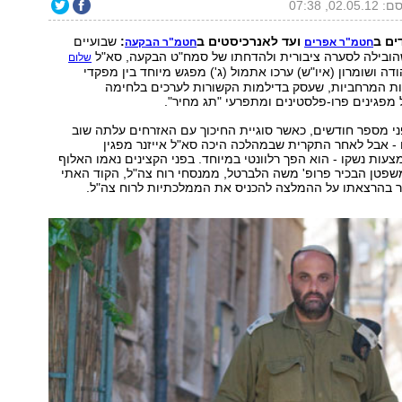
02.05, 07:38
ים ב
ועד לאנרכיסטים ב
:
שבועיים
חטמ"ר אפרים
חטמ"ר הבקעה
ובילה לסערה ציבורית ולהדחתו של סמח"ט הבקעה, סא"ל
שלום
ודה ושומרון (איו"ש) ערכו אתמול (ג') מפגש מיוחד בין מפקדי
ות המרחביות, שעסק בדילמות הקשורות לערכים בלחימה
מפגינים פרו-פלסטינים ומתפרעי "תג מחיר".
י מספר חודשים, כאשר סוגיית החיכוך עם האזרחים עלתה שוב
ם - אבל לאחר התקרית שבמהלכה היכה סא"ל אייזנר מפגין
צעות נשקו - הוא הפך רלוונטי במיוחד. בפני הקצינים נאמו האלוף
משפטן הבכיר פרופ' משה הלברטל, ממנסחי רוח צה"ל, הקוד האתי
ר בהרצאתו על ההמלצה להכניס את הממלכתיות לרוח צה"ל.