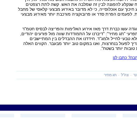
רח שנקלע להפגנה לבין זה שמלבה את האש. קשה לתת רצפטים
ע חיכוך עם אוכלוסייה, כי לא מדובר באירוע מבצעי קלאסי של מחבל
. לפעמים הפרת סדר או פרובוקציה מורכבת יותר מאירוע מבצעי
וגדה עשו כברת דרך מאז אירוע האלימות והפריצה לבסיס חטמ"ר
פרעי "תג מחיר": "דיברנו על התמודדות שווה מול פורעים יהודים,
לא טבעי לחייל ולמג"ד. חידדנו את ההבדלים בין המתיישבים
ריך לפעול בנחרצות, ואנו במקום טוב יותר מבעבר. הקווים האלה
 טובות יותר בשטח".
ה? כתבו לנו
נר
צה"ל
תג מחיר