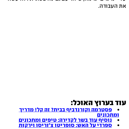
את העבודה.
עוד בערוץ האוכל:
פסטרמה וקורנדביף בבית? זה קל! מדריך
ומתכונים
נוסיף עוד בשר לקדירה: טיפים ומתכונים
ספרדי על האש: סופריטו צ'וריסו וירקות