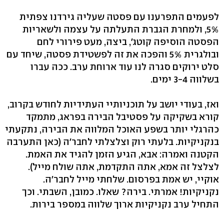
לפעמים התפרענו עם פסטה שעליה גירדנו צפתית
5%, ולמחרת הגברת התעלתה על עצמה ולשאריות
הפסטה הוסיפה קוטג', ביצה, מעט פירורי לחם
ובולגרית 5% והפכה את זה לפשטידת פסטה, שיחד עם
סלט ירוקים סגרה לנו עוד ארוחת ערב. ככה עברו
בשלווה 3-4 ימים.
ואז, בעודי יושב על תוכניותיי העתידיות לחודש בקרוב,
קורא בשקיקה על פסטיבל הבירה בפראג, מתמקד
כהרגלי יותר בשפע האוכל המלווה את הבירה, נתקעתי
בנקניקיות. בלעתי רוק וצלצלתי לחבר'ה (כאן התערבה
הקטנה ואמרה: אבא, הגיע הזמן להגיד את האמת.
לצלצל זה אמא, אתה התקדמת, אתה שולח מייל).
אוקיי, יש אמת בפרסום. שלחתי מייל לחבר'ה.
נקניקיות! אמרתי. בירה? שאלו. כמובן, השבתי. וכך
התחיל ערב נקניקיות ארוך שלווה במספר בירות.