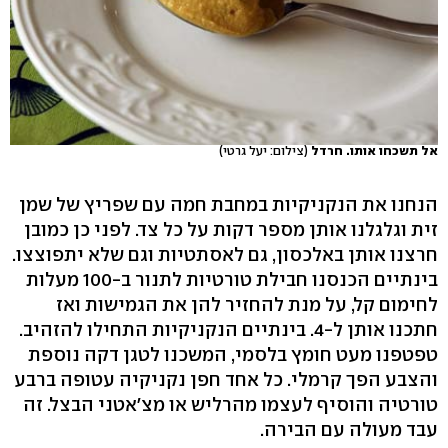
אל תשכחו אותו. חרדל
(צילום: יעל גרטי)
הנחנו את הנקניקיות במחבת חמה עם שפריץ של שמן
זית וגלגלנו אותן מספר דקות על כל צד. לפני כן כמובן
חרצנו אותן באלכסון, גם לאסתטיות וגם שלא יתפוצצו.
בינתיים הכנסנו חבילת טורטיות לתנור ב-100 מעלות
לחימום קל, על מנת להחזיר להן את הגמישות ואז
חתכנו אותן ל-4. בינתיים הנקניקיות התחילו להזהיב.
טפטפנו מעט חומץ בלסמי, המשכנו לטגן דקה נוספת
והצבע הפך קרמלי. כל אחד חפן נקניקיה עטופה ברבע
טורטיה והוסיף לעצמו מהרליש או מצ'אטני הבצל. זה
עבד מעולה עם הבירה.