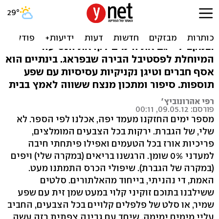
מיס ג'וסי: נקניקיות במחבת
רפי אהרונוביץ' סופר קלוריות בדיאטה חדשה
ובמקביל - גם את הימים לקראת הנסיעה
המיוחלת לפסטיבל הבירה שבפראג. בינתיים הוא
אסף חברים וטיגן נקניקיות עסיסיות עם שפע
תוספות. סיפור ומתכון מנצח ששווה לאמץ בבית
רפי אהרונוביץ'
פורסם: 09.05.12, 00:11
מספר ימים החזקנו מעמד יפה, אכלנו לפי הספר. לא
שלי, של הגברת. ירקות בכל הצבעים המומלצים,
פריכיות אורז בכל הטעמים ואפילו פיתחתי חיבה
למעדני 0% שומן. הרגשנו בריאים (במקרה שלי) ויפים
(במקרה של הגברת). שיפולי הכרס התמתנו מעט.
האמת, די נהניתי, בייחוד מהאלתורים. סלטים
ששילבנו בתוכם זוקיני קלוי במעט שמן זית עם שפע
שמיר, או סלט של פלפלים קלויים בכל הצבעים, החביב
עליי מימים ימימה, שיחד עם גבינה צפתית רזה עשה