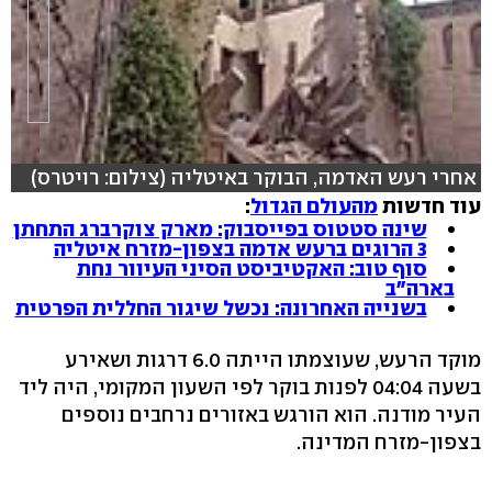
אחרי רעש האדמה, הבוקר באיטליה (צילום: רויטרס)
עוד חדשות
מהעולם הגדול
:
שינה סטטוס בפייסבוק: מארק צוקרברג התחתן
hlsjs-lite: Network error
3 הרוגים ברעש אדמה בצפון-מזרח איטליה
סוף טוב: האקטיביסט הסיני העיוור נחת
בארה"ב
בשנייה האחרונה: נכשל שיגור החללית הפרטית
מוקד הרעש, שעוצמתו הייתה 6.0 דרגות ושאירע
בשעה 04:04 לפנות בוקר לפי השעון המקומי, היה ליד
העיר מודנה. הוא הורגש באזורים נרחבים נוספים
בצפון-מזרח המדינה.