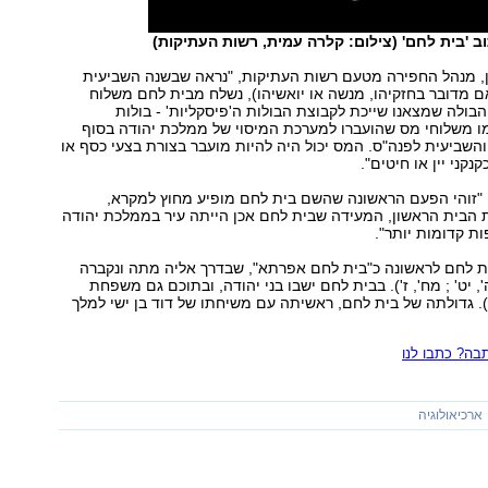
ב 'בית לחם' (צילום: קלרה עמית, רשות העתיקות)
ון, מנהל החפירה מטעם רשות העתיקות, "נראה שבשנה השביעית
ם מדובר בחזקיהו, מנשה או יואשיהו), נשלח מבית לחם משלוח
הבולה שמצאנו שייכת לקבוצת הבולות ה'פיסקליות' - בולות
 משלוחי מס שהועברו למערכת המיסוי של ממלכת יהודה בסוף
שביעית לפנה"ס. המס יכול היה להיות מועבר בצורת בצעי כסף או
קני יין או חיטים".
י "זוהי הפעם הראשונה שהשם בית לחם מופיע מחוץ למקרא,
הבית הראשון, המעידה שבית לחם אכן הייתה עיר בממלכת יהודה
ות קדומות יותר".
ת לחם לראשונה כ"בית לחם אפרתא", שבדרך אליה מתה ונקברה
 יט' ; מח', ז'). בבית לחם ישבו בני יהודה, ובתוכם גם משפחת
). גדולתה של בית לחם, ראשיתה עם משיחתו של דוד בן ישי למלך
ה? כתבו לנו
ארכיאולוגיה