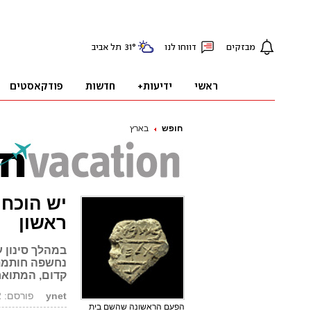
חופש
בארץ
יש הוכחה
ראשון
במהלך סינון ע
נחשפה חותמת
קדום, המתואר
ynet
פורסם: 23.05.12, 09:32
הפעם הראשונה שהשם בית