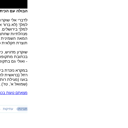
הבולה עם הכיתו
לדברי אלי שוקר
למלך (לא ברור א
למלך בירושלים. 
מנהלתיות שחתמו
המאה השמינית וה
תוצרת חקלאית כקנ
שוקרון מדגיש, כ
בכתובת מתקופת 
- ואולי גם בתקופ
במקרא נזכרת בי
רחל (בראשית לה',
בועז (מגילת רות
(שמואל א', טז').
מצאתם טעות בכתב
תגיות:
עתיקות