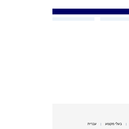
בעלי מקצוע
עברית
|
|