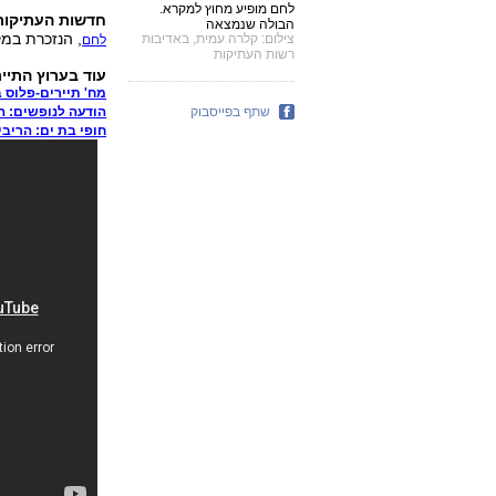
לחם מופיע מחוץ למקרא.
חדשות העתיקות
הבולה שנמצאה
, הנזכרת במק
צילום: קלרה עמית, באדיבות
לחם
רשות העתיקות
עוד בערוץ התייר
מח' תיירים-פלוס 
שתף בפייסבוק
הודעה לנופשים: ה
חופי בת ים: הריב