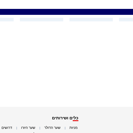
כלים ושירותים
מניות
שער הדולר
שער היורו
דרושים
|
|
|
|