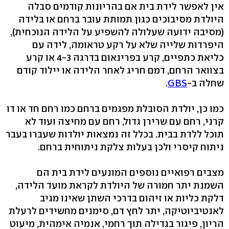
אין לאפשר לידת בית אם בהריונות קודמים סבלה
היולדת מסיבוכים כגון תמותת עובר ברחם או בלידה
(מסיבה ידועה שעלולה להשפיע על הלידה הנוכחית),
היפרדות שלייה שלא על רקע טראומה, לידה עם
כליאת כתפיים, קרע בפרינאום בדרגה 4-3 או קרע
בצוואר הרחם, דמם חריג לאחר הלידה או יילוד קודם
שחלה ב-
GBS
.
כמו כן, יולדת הסובלת מפגמים ברחם כמו רחם חד או דו
קרני, רחם עם שרירן גדול, רחם עם מחיצה ועוד לא
תוכל ללדת בבית. בכלל זה נמצאות יולדות שעברו בעבר
ניתוח קיסרי ולכן בעלות צלקת ניתוחית ברחם.
מצבים רפואיים נוספים המונעים לידת בית הם
השמנת יתר חמורה של היולדת לקראת מועד הלידה,
דלקת כליות או זיהום בדרכי השתן שאינו מגיב
לאנטיביוטיקה, יתר לחץ דם, סימנים מחשידים לרעלת
הריון, פיגור בגדילה תוך רחמי, אנמיה אימהית, מיעוט