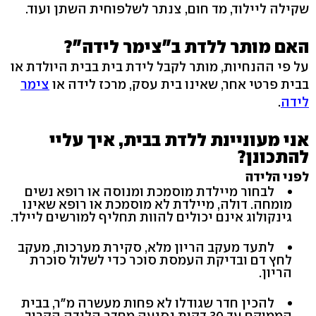
שקילה ליילוד, מד חום, צנתר לשלפוחית השתן ועוד.
האם מותר ללדת ב"צימר לידה"?
על פי ההנחיות, מותר לקבל לידת בית בבית היולדת או
בבית פרטי אחר, שאינו בית עסק, מרכז לידה או
צימר
לידה
.
אני מעוניינת ללדת בבית, איך עליי
להתכונן?
לפני הלידה
לבחור מיילדת מוסמכת ומנוסה או רופא נשים
מומחה. דולה, מיילדת לא מוסמכת או רופא שאינו
גינקולוג אינם יכולים להוות תחליף למורשים ליילד.
לתעד מעקב הריון מלא, סקירת מערכות, מעקב
לחץ דם ובדיקת העמסת סוכר כדי לשלול סוכרת
הריון.
להכין חדר שגודלו לא פחות מעשרה מ"ר, בבית
הממוקם עד 30 דקות נסיעה מחדר הלידה הקרוב