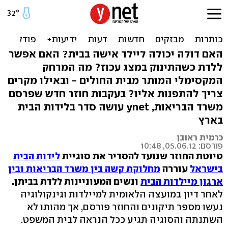
מתי צריך להתפנות לבי"ח?
מדריך לידות בית בישראל
האם דולה יכולה ליילד אישה בבית? האם אפשר
ללדת כשהתינוק במצג עכוז? מה המרחק
המקסימלי המותר מבית החולים - ובאילו מקרים
צריך להתפנות אליו? בעקבות חוזר חדש שפרסם
משרד הבריאות, ynet עושה סדר בלידות הבית
בארץ
כרמית ראובן
פורסם: 05.06.12, 10:48
טיוטת החוזר שנועד להסדיר את סוגיית
לידות הבית
בישראל
עוררה
מחלוקת קשה בין משרד הבריאות ובין
ארגון מיילדות הבית
ונשים המעוניינות ללדת בביתן.
לאחר דיון במועצה הלאומית למיילדות וגינקולוגיה
נעשו מספר תיקונים והחוזר פורסם, אך מהותו לא
השתנתה והסוגיה תגיע ככל הנראה לבית המשפט.