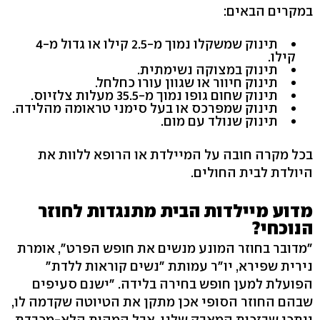
במקרים הבאים:
תינוק שמשקלו נמוך מ-2.5 קילו או גדול מ-4
קילו.
תינוק במצוקה נשימתית.
תינוק חיוור או שגוון עורו כחלחל.
תינוק שחום גופו נמוך מ-35.5 מעלות צלזיוס.
תינוק שמפרכס או בעל סימני טראומה מהלידה.
תינוק שנולד עם מום.
בכל מקרה חובה על המיילדת או הרופא ללוות את
היולדת לבית החולים.
מדוע מיילדות הבית מתנגדות לחוזר
הנוכחי?
"מדובר בחוזר המונע מנשים את חופש הפרט", אומרת
נירית שפירא, יו"ר עמותת "נשים קוראות ללדת"
הפועלת למען חופש בחירה בלידה. "ישנם סעיפים
שבהם החוזר הסופי אכן מתקן את הטיוטה שקדמה לו,
ייתכן שבזכות המאבק שלנו, אבל המהות הלא-מכבדת