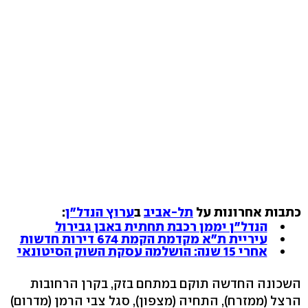
כתבות אחרונות על
תל-אביב
ב
ערוץ הנדל"ן
:
הנדל"ן יממן רכבת תחתית באבן גבירול
עיריית ת"א מקדמת הקמת 674 דירות חדשות
אחרי 15 שנה: הושלמה עסקת השוק הסיטונאי
השכונה החדשה תוקם במתחם בזק, בקרן הרחובות
הרצל (ממזרח), התחיה (מצפון), סגל צבי הרמן (מדרום)