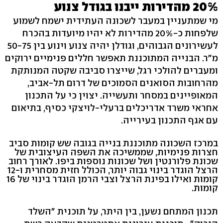
20% מהדירות ייבנו בגודל צנוע
מי שמתעניין במעבר לשכונה העתידית ישמח לשמוע
שלפחות כ-20% מהדירות לא יהיו מיועדות בהכרח
לעשירונים הגבוהים, וגודלן יהיה צנוע וינוע בין 50-75
מ"ר. הבנייה המתוכננת תאפשר חללים פנימיים ירוקים
ומעברים להולכי רגל, שייצרו סביבה שקטה המנותקת
מהרחובות הסואנים הסמוכים של דרום תל-אביב,
המאופיינים במסחר ותעשייה. יצוין כי על התכנון
אחראי משרד אדריכלים ברעלי-לויצקי כסיף, בתיאום
עם אגף התכנון בעירייה.
במרכז השכונה מתוכננת בנייה בגובה שש קומות סביב
חצרות פנימיות, שממשיכה את השפה העיצובית של
שכונת פלורנטין ושל שכונות נוספות ביפו. לאורך רחוב
הרצל הוגדר בינוי גבוה יותר, הכולל חזית מסחרית ו-12
קומות ואילו בפינת הרצל וצבי הרמן הוגדר בינוי של 16
קומות.
תכנון המתחם נשען, בין היתר, על תוכנית "השלד