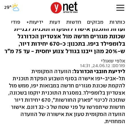
לאור הזרקורים: שכונה חדשה
מול בלומפילד
ועדות התכנון אישרו להפקדה תוכנית לבניית
שכונת מגורים חדשה מול אצטדיון הכדורגל
בלומפילד ביפו. בתכנון: כ-670 יחידות דיור,
ש-20% מהן ייבנו בגודל צנוע יחסית - עד 75 מ"ר
אלפי שאולי
פורסם: 24.06.12, 14:31
לידיעת חובבי הכדורגל:
הוועדה המקומית
תל-אביב-יפו אישרה בסוף השבוע הפקדת תוכנית
להקמת שכונת מגורים חדשה במבואות יפו, ממש מול
אצטדיון בלומפילד. במסגרת התוכנית יוקמו בשכונה,
שתזכה לכינוי "פארק החורשות", 670 יחידות דיור
חדשות שיתפרשו על פני שטח של כ-32 דונם. אישור
הוועדה המקומית טעון את אישורה של הוועדה
המחוזית.